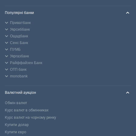
Популярні банки
Приватбанк
Укрсиббанк
Ощадбанк
Сенс Банк
ПУМБ
Укргазбанк
Райффайзен Банк
ОТП банк
monobank
Валютний аукціон
Обмін валют
Курс валют в обмінниках
Курс валют на чорному ринку
Купити долар
Купити євро