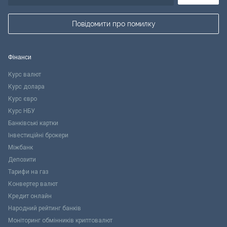
Повідомити про помилку
Фінанси
Курс валют
Курс долара
Курс євро
Курс НБУ
Банківські картки
Інвестиційні брокери
Міжбанк
Депозити
Тарифи на газ
Конвертер валют
Кредит онлайн
Народний рейтинг банків
Моніторинг обмінників криптовалют