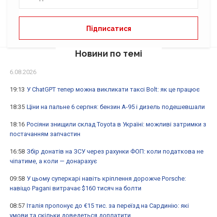
Новини по темі
6.08.2026
19:13
У ChatGPT тепер можна викликати таксі Bolt: як це працює
18:35
Ціни на пальне 6 серпня: бензин А-95 і дизель подешевшали
18:16
Росіяни знищили склад Toyota в Україні: можливі затримки з
постачанням запчастин
16:58
Збір донатів на ЗСУ через рахунки ФОП: коли податкова не
чіпатиме, а коли — донарахує
09:58
У цьому суперкарі навіть кріплення дорожче Porsche:
навіщо Pagani витрачає $160 тисяч на болти
08:57
Італія пропонує до €15 тис. за переїзд на Сардинію: які
умови та скільки доведеться доплатити