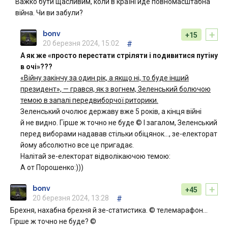
Важко бути щасливим, коли в країні йде повномасштабна
війна. Чи ви забули?
+
bonv
+15
20 березня 2024, 15:02
#
А як же «просто перестати стріляти і подивитися путіну
в очі»???
«Війну закінчу за один рік, а якщо ні, то буде інший
президент», — грався, як з вогнем, Зеленський болючою
темою в запалі передвиборчої риторики.
Зеленський очолює державу вже 5 років, а кінця війні
й не видно. Гірше ж точно не буде © І загалом, Зеленський
перед виборами надавав стільки обіцянок…, зе-електорат
йому абсолютно все це пригадає.
Налітай зе-електорат відволікаючою темою:
А от Порошенко:)))
+
bonv
+45
20 березня 2024, 13:28
#
Брехня, нахабна брехня й зе-статистика. © телемарафон…
Гірше ж точно не буде? ©