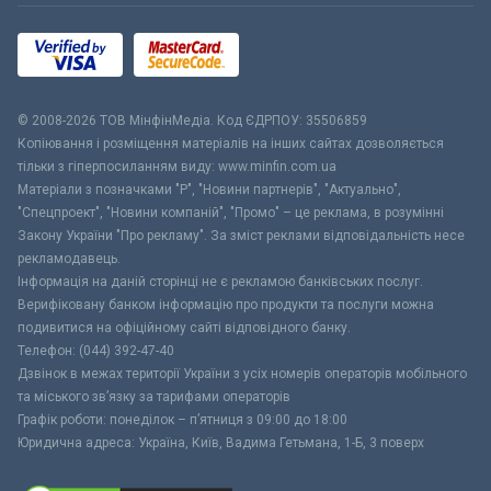
© 2008-2026 ТОВ МiнфiнМедiа. Код ЄДРПОУ: 35506859
Копіювання і розміщення матеріалів на інших сайтах дозволяється
тільки з гіперпосиланням виду: www.minfin.com.ua
Матеріали з позначками "Р", "Новини партнерів", "Актуально",
"Спецпроект", "Новини компаній", "Промо" – це реклама, в розумінні
Закону України "Про рекламу". За зміст реклами відповідальність несе
рекламодавець.
Інформація на даній сторінці не є рекламою банківських послуг.
Верифіковану банком інформацію про продукти та послуги можна
подивитися на офіційному сайті відповідного банку.
Телефон: (044) 392-47-40
Дзвінок в межах території України з усіх номерів операторів мобільного
та міського зв’язку за тарифами операторів
Графік роботи: понеділок – п’ятниця з 09:00 до 18:00
Юридична адреса: Україна, Київ, Вадима Гетьмана, 1-Б, 3 поверх