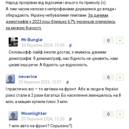
Народ прозріває від відосиків і всього по приколу (с)
А тим часом нелохи з непрофанами дорвалися до влади і
обкрадають Україну небувалими темпами.
За даними
демографів у 2023 році близько 67% українців опинились
за межею бідності.
+
Mr Bungle
0
20 березня 2024, 15:09
#
Соловьофф-лайф інколи достає, з якимось даними
демографів. Я демомограф, нас бідність не цікавить, нам
цікаві інші речи. А бідність-це відносність
+
neverice
0
20 березня 2024, 15:01
#
І практично всі — то автівки на фронт. Або ж люди в Україні
різко стали в 2 рази багатіші. Бо населення зменшилось на 8
млн, а машин купили плюс 3 млн.
+
Moonlighter
0
20 березня 2024, 15:20
#
1 млн авто на фронт? Серьезно?)