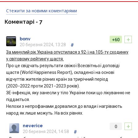
Стежити за новими коментарями
Коментарі -
7
+
bonv
+60
20 березня 2024, 13:28
#
За минулий рік Україна опустилася з 92-ї на 105-ту сходинку
у світовому рейтингу щастя.
Про це свідчать результати свіжої Всесвітньої доповіді
щастя (World Happieness Report), складеної на основі
відчуттів жителів різних країн за трирічний період
(2020−2022 проти 2021−2023 років).
ЗЕ-інфекція, яку занесли у тіло України поки що лікуванню не
піддається.
Нелохи з непрофанами дорвалися до влади і нагрівають
народ як лише можуть. На всіх рівнях.
+
neverice
0
20 березня 2024, 14:58
#