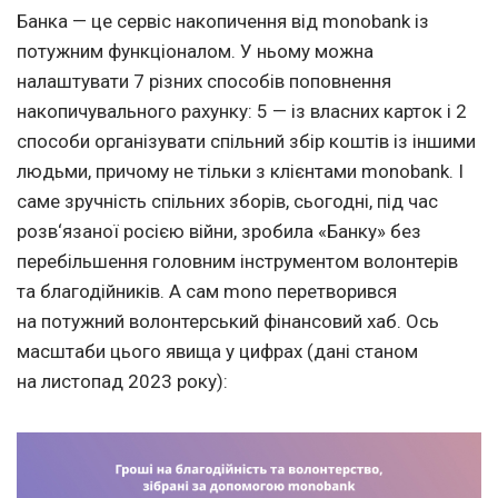
Банка — це сервіс накопичення від monobank із
потужним функціоналом. У ньому можна
налаштувати 7 різних способів поповнення
накопичувального рахунку: 5 — із власних карток і 2
способи організувати спільний збір коштів із іншими
людьми, причому не тільки з клієнтами monobank. І
саме зручність спільних зборів, сьогодні, під час
розв‘язаної росією війни, зробила «Банку» без
перебільшення головним інструментом волонтерів
та благодійників. А сам mono перетворився
на потужний волонтерський фінансовий хаб. Ось
масштаби цього явища у цифрах (дані станом
на листопад 2023 року):