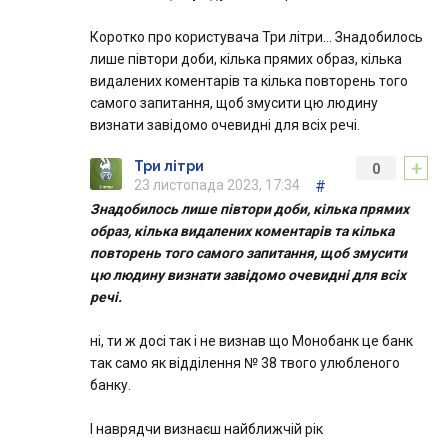
Коротко про користувача Три літри… Знадобилось
лише півтори доби, кілька прямих образ, кілька
видалених коментарів та кілька повторень того
самого запитання, щоб змусити цю людину
визнати завідомо очевидні для всіх речі.
+
Три літри
0
23 листопада 2023, 17:34
#
Знадобилось лише півтори доби, кілька прямих
образ, кілька видалених коментарів та кілька
повторень того самого запитання, щоб змусити
цю людину визнати завідомо очевидні для всіх
речі.
ні, ти ж досі так і не визнав що Монобанк це банк
так само як відділення № 38 твого улюбленого
банку.
І наврядчи визнаєш найближчій рік