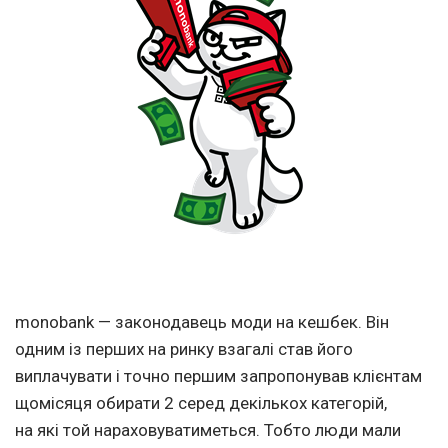
monobank — законодавець моди на кешбек. Він
одним із перших на ринку взагалі став його
виплачувати і точно першим запропонував клієнтам
щомісяця обирати 2 серед декількох категорій,
на які той нараховуватиметься. Тобто люди мали