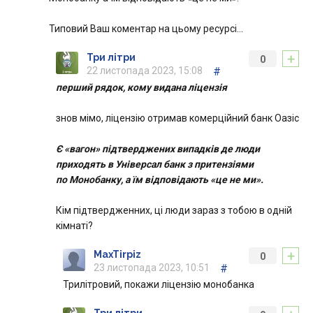
Типовий Ваш коментар на цьому ресурсі…
+
Три літри
0
22 листопада 2023, 15:08
#
перший рядок, кому видана ліцензія
знов мімо, ліцензію отримав комерційний банк Оазіс
Є «вагон» підтверджених випадків де люди
приходять в Універсал банк з притензіями
по Монобанку, а їм відповідають «це не ми».
Кім підтвердженних, ці люди зараз з тобою в одній
кімнаті?
+
MaxTirpiz
0
23 листопада 2023, 10:51
#
Трилітровий, покажи ліцензію монобанка
Три літри