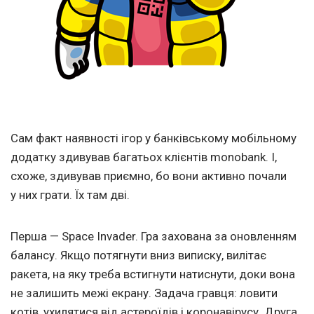
Сам факт наявності ігор у банківському мобільному
додатку здивував багатьох клієнтів monobank. І,
схоже, здивував приємно, бо вони активно почали
у них грати. Їх там дві.
Перша — Space Invader. Гра захована за оновленням
балансу. Якщо потягнути вниз виписку, вилітає
ракета, на яку треба встигнути натиснути, доки вона
не залишить межі екрану. Задача гравця: ловити
котів, ухилятися від астероїдів і коронавірусу. Друга