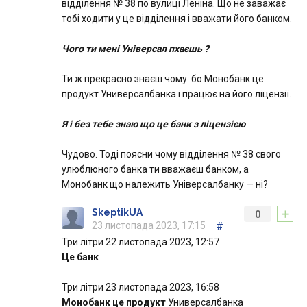
відділення № 38 по вулиці Леніна. Що не заважає
тобі ходити у це відділення і вважати його банком.
Чого ти мені Універсал пхаєшь ?
Ти ж прекрасно знаєш чому: бо Монобанк це
продукт Универсалбанка і працює на його ліцензії.
Я і без тебе знаю що це банк з ліцензією
Чудово. Тоді поясни чому відділення № 38 свого
улюблюного банка ти вважаєш банком, а
Монобанк що належить Універсалбанку — ні?
+
SkeptikUA
0
23 листопада 2023, 17:15
#
Три літри 22 листопада 2023, 12:57
Це банк
Три літри 23 листопада 2023, 16:58
Монобанк це продукт
Универсалбанка