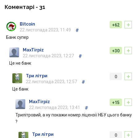
Коментарі -
31
+
Bitcoin
+62
22 листопада 2023, 11:49
#
Банк супер
+
MaxTirpiz
+30
22 листопада 2023, 12:27
#
Це не банк
+
Три літри
0
22 листопада 2023, 12:57
#
Це банк
+
MaxTirpiz
+15
22 листопада 2023, 13:41
#
Трилітровий, а ну покажи номер ліцензії НБУ цього банку
?
+
Три літри
0