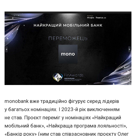
monobank вже традиційно фігурує серед лідерів
у багатьох номінаціях. І 2023-й рік виключенням
не став. Проєкт переміг у номінаціях «Найкращий
мобільний банк», «Найкраща програма лояльності»,
«Банкір року» (ним став співзасновник проєкту Олег