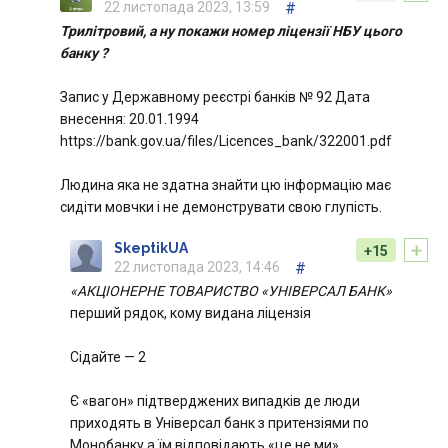
22 листопада 2023, 13:59
#
Трилітровий, а ну покажи номер ліцензії НБУ цього
банку ?
Запис у Державному реєстрі банків № 92 Дата
внесення: 20.01.1994
https://bank.gov.ua/files/Licences_bank/322001.pdf
Людина яка не здатна знайти цю інформацію має
сидіти мовчки і не демонструвати свою глупість.
+
SkeptikUA
+15
22 листопада 2023, 14:46
#
«АКЦІОНЕРНЕ ТОВАРИСТВО «УНІВЕРСАЛ БАНК»
перший рядок, кому видана ліцензія
Сідайте — 2
Є «вагон» підтверджених випадків де люди
приходять в Універсал банк з притензіями по
Монобанку а їм відповідають «це не ми».