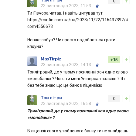
+
0
23 листопада 2023, 11:53
#
Ти її вчора читав, і навіть цитував тут.
https://minfin.com.ua/ua/2023/11/22/116437392/#
com4556673
Невже забув? Чи просто подобається грати
клоуна?
+
MaxTirpiz
+15
23 листопада 2023, 14:13
#
Трилітровий, де у твому посиланні хоч одне слово
«монобанк» ? Чого ти мені Універсал пхаєшь ? Я і
без тебе знаю що це банк з ліцензією
+
Три літри
0
23 листопада 2023, 16:58
#
Трилітровий, де у твому посиланні хоч одне слово
«монобанк» ?
В ліцензії свого улюбленого банку ти не знайдешь