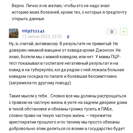
Верно. Лично я не желаю, чтобы кто не надо знал
историю моих болезней, кроме тех, о которых я предпочту
открыть данные.
+
mlp711141
0
12 липня 2023, 23:02
#
Ну, я, считай, антиваксер. В результате не привитый. Не
доверяю никакой вакцине от ковида кроме Джонсон. Не
знаю, болели мы с мамой ковидом, или нет. У мамы ПЦР-
тест показывал в госпитале негативный результат и на
ковид и на туберкулёз, когда рядом с ней лежала больная
ковидом соседка по палате и болевшая бессимптомно
(загремела по другому поводу).
Такие мысли у тебя… Словно все мы должны распрощаться
с правом на частную жизнь в уюте на заднем дворике дома
в тихой обстановке и обязаны громко тусить в ПАБе,
словно право на тихую частную жизнь — пережиток
аристократии прошлого и по твоему мы просто обязаны
добровольно этим делиться со всеми а государство будет