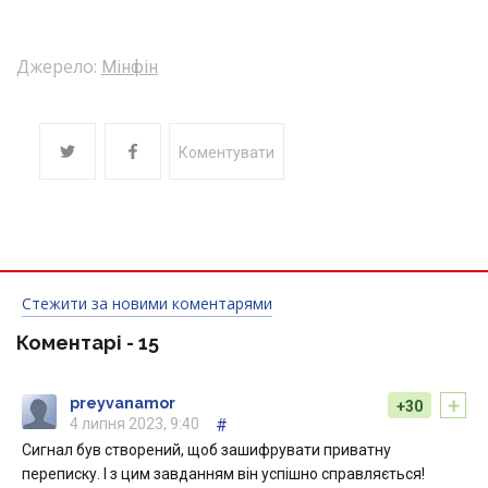
Джерело:
Мінфін
Коментувати
Стежити за новими коментарями
Коментарі -
15
+
preyvanamor
+30
4 липня 2023, 9:40
#
Сигнал був створений, щоб зашифрувати приватну
переписку. І з цим завданням він успішно справляється!