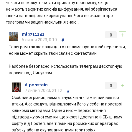
чекісти не можуть читати приватну переписку, якщо
не мають закритих ключів шифрування, які зберігаються
тільки на телефонах користувачів. Чого не скажеш про
телеграм чи вацап наскільки я знаю…
+
mlp711141
0
5 липня 2023, 0:10
#
Телеграм так же защищён от взлома приватной переписки,
но не может скрыть твои связи с контактами.
Наиболее безопасно: использовать телеграм десктопную
версию под Линуксом.
+
Alpenstein
0
7 липня 2023, 21:12
#
Особливої різниці немає лінукс чи ні - там інший вектор
атаки. Акк крадуть відновлюючи його у себе на пристрої
кількома методами. Один з них — перехоплення
підтверджуючої смс-ки, що якраз і доступно ФСБ-шному
софту від Протея, але тільки на російських операторах
зв’язку або на окупованих ними територіях.