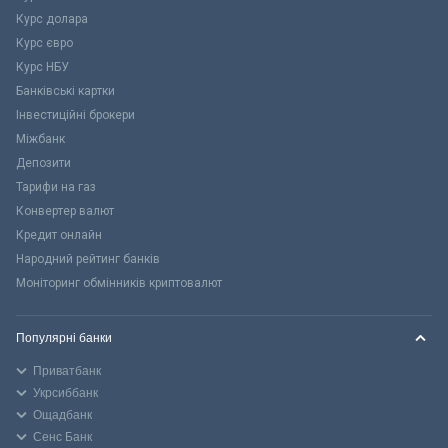
Курс долара
Курс євро
Курс НБУ
Банківські картки
Інвестиційні брокери
Міжбанк
Депозити
Тарифи на газ
Конвертер валют
Кредит онлайн
Народний рейтинг банків
Моніторинг обмінників криптовалют
Популярні банки
Приватбанк
Укрсиббанк
Ощадбанк
Сенс Банк