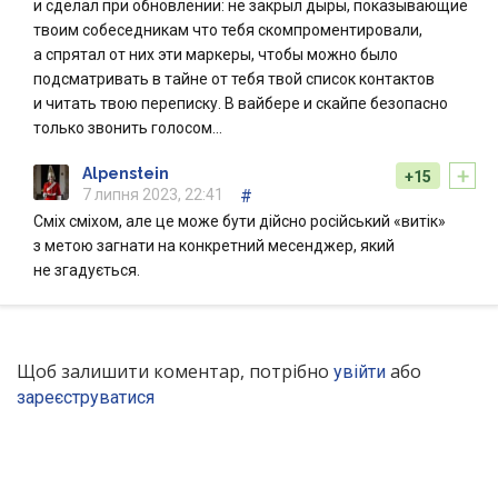
и сделал при обновлении: не закрыл дыры, показывающие
твоим собеседникам что тебя скомпроментировали,
а спрятал от них эти маркеры, чтобы можно было
подсматривать в тайне от тебя твой список контактов
и читать твою переписку. В вайбере и скайпе безопасно
только звонить голосом…
+
Alpenstein
+15
7 липня 2023, 22:41
#
Сміх сміхом, але це може бути дійсно російський «витік»
з метою загнати на конкретний месенджер, який
не згадується.
Щоб залишити коментар, потрібно
або
увійти
зареєструватися