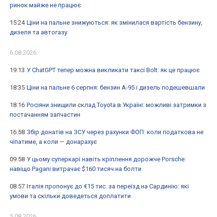
ринок майже не працює
15:24
Ціни на пальне знижуються: як змінилася вартість бензину,
дизеля та автогазу
6.08.2026
19:13
У ChatGPT тепер можна викликати таксі Bolt: як це працює
18:35
Ціни на пальне 6 серпня: бензин А-95 і дизель подешевшали
18:16
Росіяни знищили склад Toyota в Україні: можливі затримки з
постачанням запчастин
16:58
Збір донатів на ЗСУ через рахунки ФОП: коли податкова не
чіпатиме, а коли — донарахує
09:58
У цьому суперкарі навіть кріплення дорожче Porsche:
навіщо Pagani витрачає $160 тисяч на болти
08:57
Італія пропонує до €15 тис. за переїзд на Сардинію: які
умови та скільки доведеться доплатити
5.08.2026