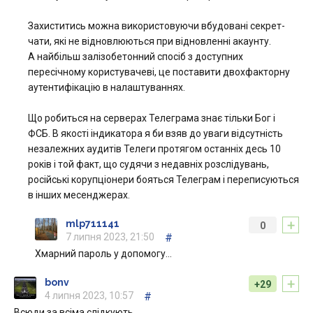
Захиститись можна використовуючи вбудовані секрет-
чати, які не відновлюються при відновленні акаунту.
А найбільш залізобетонний спосіб з доступних
пересічному користувачеві, це поставити двохфакторну
аутентифікацію в налаштуваннях.
Що робиться на серверах Телеграма знає тільки Бог і
ФСБ. В якості індикатора я би взяв до уваги відсутність
незалежних аудитів Телеги протягом останніх десь 10
років і той факт, що судячи з недавніх розслідувань,
російські корупціонери бояться Телеграм і переписуються
в інших месенджерах.
+
mlp711141
0
7 липня 2023, 21:50
#
Хмарний пароль у допомогу…
+
bonv
+29
4 липня 2023, 10:57
#
Всюди за всіма слідкують.