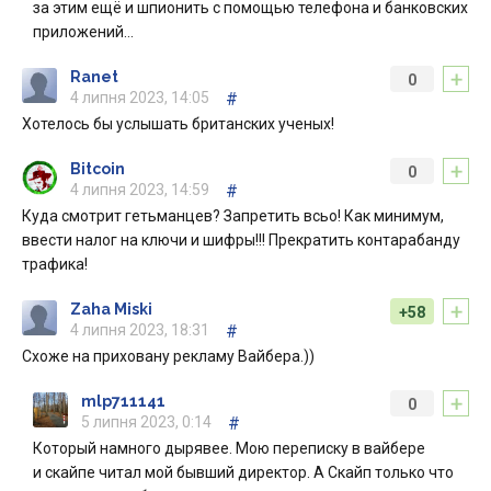
за этим ещё и шпионить с помощью телефона и банковских
приложений…
+
Ranet
0
4 липня 2023, 14:05
#
Хотелось бы услышать британских ученых!
+
Bitcoin
0
4 липня 2023, 14:59
#
Куда смотрит гетьманцев? Запретить всьо! Как минимум,
ввести налог на ключи и шифры!!! Прекратить контарабанду
трафика!
+
Zaha Miski
+58
4 липня 2023, 18:31
#
Схоже на приховану рекламу Вайбера.))
+
mlp711141
0
5 липня 2023, 0:14
#
Который намного дырявее. Мою переписку в вайбере
и скайпе читал мой бывший директор. А Скайп только что