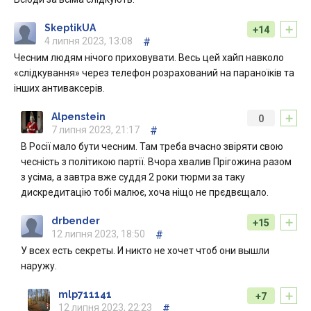
+
SkeptikUA
+14
4 липня 2023, 13:08
#
Чесним людям нічого приховувати. Весь цей хайп навколо
«слідкування» через телефон розрахований на параноїків та
інших антиваксерів.
+
Alpenstein
0
7 липня 2023, 21:17
#
В Росії мало бути чесним. Там треба вчасно звіряти свою
чесність з політикою партії. Вчора хвалив Прігожина разом
з усіма, а завтра вже суддя 2 роки тюрми за таку
дискредитацію тобі малює, хоча ніщо не прєдвєщало.
+
drbender
+15
12 липня 2023, 18:50
#
У всех есть секреты. И никто не хочет чтоб они вышли
наружу.
+
mlp711141
+7
12 липня 2023, 22:23
#