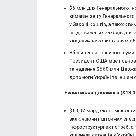
$6 млн для Генерального І
вимагає звіту Генеральног
у Законі коштів, а також ви
щодо вижитих заходів для 
кінцевим використанням обл
Збільшення граничної суми 
Президент США має повнова
та надання $560 млн Держ
допомоги Україні та іншим
Економічна допомога ($13,
$13,37 млрд економічної та
включаючи підтримку енерге
інфраструктурних потреб, а
вплинула ситуація в Україні.