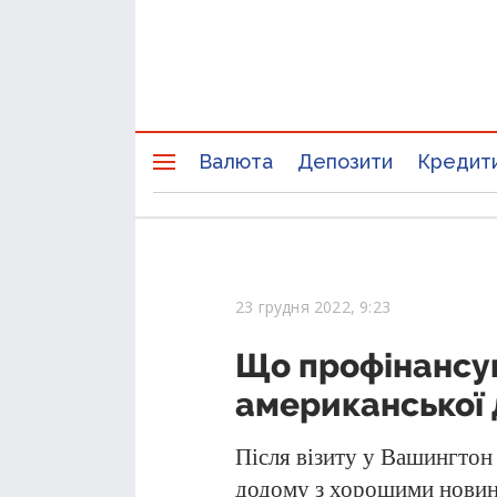
Валюта
Депозити
Кредит
23 грудня 2022, 9:23
Що профінансу
американської 
Після візиту у Вашингто
додому з хорошими новин