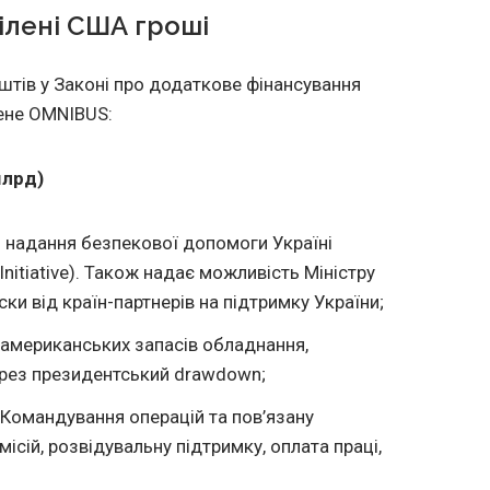
ілені США гроші
тів у Законі про додаткове фінансування
чене OMNIBUS:
млрд)
ви надання безпекової допомоги Україні
 Initiative). Також надає можливість Міністру
и від країн-партнерів на підтримку України;
 американських запасів обладнання,
ерез президентський drawdown;
Командування операцій та пов’язану
місій, розвідувальну підтримку, оплата праці,