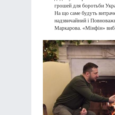
грошей для боротьби Укра
На що саме будуть витрач
надзвичайний і Повноваж
Маркарова. «Мінфін» вибр