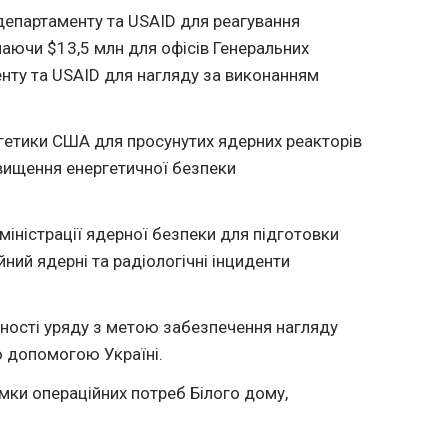
епартаменту та USAID для реагування
чаючи $13,5 млн для офісів Генеральних
нту та USAID для нагляду за виконанням
гетики США для просунутих ядерних реакторів
вищення енергетичної безпеки
міністрації ядерної безпеки для підготовки
йний ядерні та радіологічні інциденти
ітності уряду з метою забезпечення нагляду
 допомогою Україні.
мки операційних потреб Білого дому,