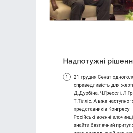
Надпотужні рішенн
21 грудня Сенат одногол
справедливість для жерт
Д.Дурбіна, Ч.Гресслі, Л.Гр
Т.Тілліс. А вже наступно
представників Конгресу!
Російські воєнні злочинці
знайти безпечний притул
крок вперед, який вся 