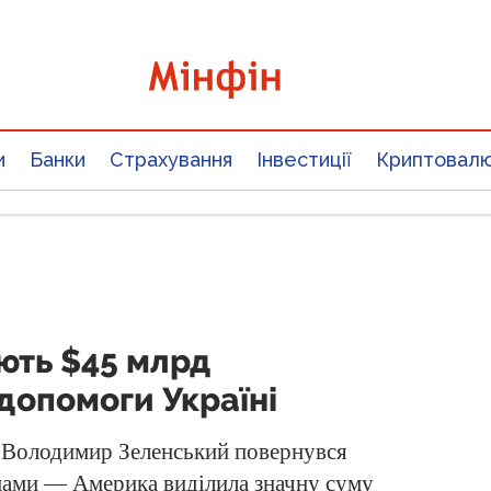
и
Банки
Страхування
Інвестиції
Криптовал
ють $45 млрд
допомоги Україні
н Володимир Зеленський повернувся
ами — Америка виділила значну суму