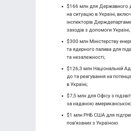
$166 млн для Державного д
на ситуацію в Україні, вклю
інспекторів Держдепартаме
заходів з допомоги Україні;
$300 млн Міністерству енер
та ядерного палива для під
та незалежності;
$126,3 млн Національній Ад
до та реагування на потенці
в Україні;
$7,5 млн для Офісу з підзв
за наданою американською
$1 млн РНБ США для підтри
пов’язаних з Україною.