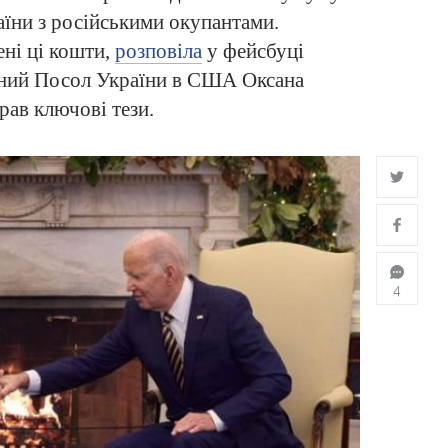
їни з російськими окупантами.
ені ці кошти,
розповіла
у фейсбуці
ний Посол України в США Оксана
ав ключові тези.
4