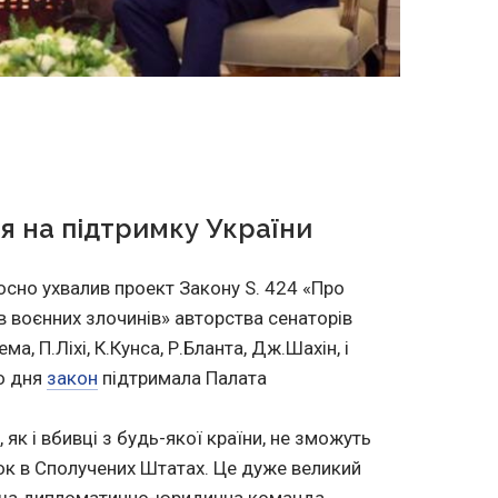
я на підтримку України
осно ухвалив проект Закону S. 424 «Про
в воєнних злочинів» авторства сенаторів
ема, П.Ліхі, К.Кунса, Р.Бланта, Дж.Шахін, і
го дня
закон
підтримала Палата
, як і вбивці з будь-якої країни, не зможуть
ок в Сполучених Штатах. Це дуже великий
наша дипломатично-юридична команда