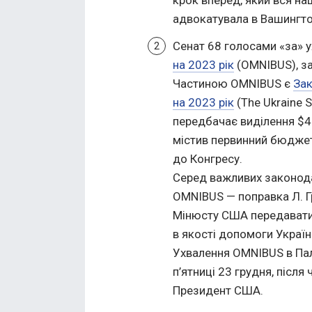
адвокатувала в Вашингто
Сенат 68 голосами «за» 
на 2023 рік
(OMNIBUS), за
Частиною OMNIBUS є
Зак
на 2023 рік
(The Ukraine S
передбачає виділення $45
містив первинний бюджет
до Конгресу.
Серед важливих законода
OMNIBUS — поправка Л. Г
Мінюсту США передавати н
в якості допомоги Украї
Ухвалення OMNIBUS в Пал
п’ятниці 23 грудня, після
Президент США.