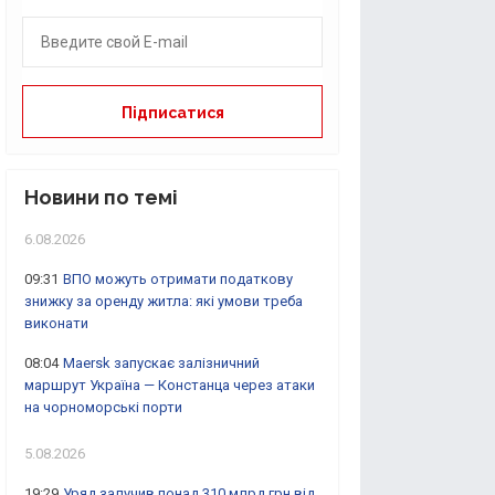
Новини по темі
6.08.2026
09:31
ВПО можуть отримати податкову
знижку за оренду житла: які умови треба
виконати
08:04
Maersk запускає залізничний
маршрут Україна — Констанца через атаки
на чорноморські порти
5.08.2026
19:29
Уряд залучив понад 310 млрд грн від