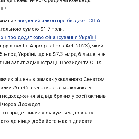
ні!
ухвалив
зведений закон про бюджет США
гальною сумою $1,7 трлн.
он про додаткове фінансування Україні
upplemental Appropriations Act, 2023), який
 млрд Україні, що на $7,3 млрд більше, ніж
ний запит Адміністрації Президента США
вчих рішень в рамках ухваленого Сенатом
рема #6596, яка створює можливість
адходження від відібраних у росії активів
ні через Держдеп.
аті представників очікується до кінця
 чого до кінця доби його має підписати