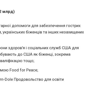
2 млрд)
ітарної допомоги для забезпечення гострих
и, українських біженців та інших незахищених
рони здоров'я і соціальних служб США для
ибувають до США як біженці, зокрема
кваліфікацію тощо;
амою Food for Peace;
rn-Dole Продовольство для освіти