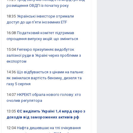
розміщення ОВДП із початку року
18:35
Українські інвестори отримали
доступ до ще п'яти іноземних ETF
16:08
Податковий комітет підтримав
спрощення випуску акцій: що зміниться
15:04
Ferrexpo призупиняє видобуток
залізної руди в Україні через проблеми з
експортом
14:36
Що відбувається з цінами на пальне:
як змінилася вартість бензину, дизеля та
газу 5 серпня
14:07
НКРЕКП обрала нового голову: хто
очолив регулятора
13:05
ЄС виділить Україні 1,4 млрд євро з
доходів від заморожених активів рф
12:04
Нафта дешевшає на тлі очікування