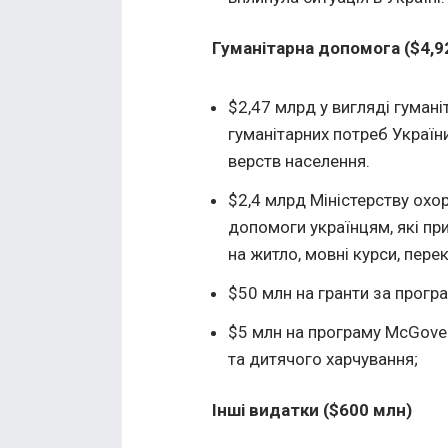
Гуманітарна допомога ($4,9
$2,47 млрд у вигляді гуман
гуманітарних потреб Україн
верств населення.
$2,4 млрд Міністерству охо
допомоги українцям, які пр
на житло, мовні курси, пере
$50 млн на гранти за прогр
$5 млн на програму McGove
та дитячого харчування;
Інші видатки ($600 млн)