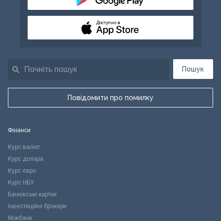
Доступно в
Пошук
Повідомити про помилку
Фінанси
Курс валют
Курс долара
Курс євро
Курс НБУ
Банківські картки
Інвестиційні брокери
Міжбанк