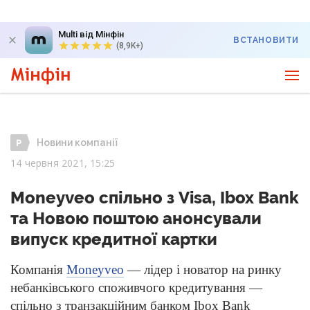
Multi від Мінфін
ВСТАНОВИТИ
(8,9K+)
Новини компанії
14 червня 2021, 15:25
Moneyveo спільно з Visa, Ibox Bank
та Новою поштою анонсували
випуск кредитної картки
Компанія
Moneyveo
— лідер і новатор на ринку
небанківського споживчого кредитування —
спільно з транзакційним банком Ibox Bank