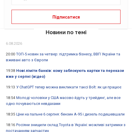
Новини по темі
6.08.2026
20:00
ТОП-5 новин за четвер: підтримка бізнесу, ВВП України та
вживані авто з Європи
19:38
Нові ліміти банків: кому заблокують картки та перекази
вже у серпні (відео)
19:13
У ChatGPT тепер можна викликати таксі Bolt: як це працює
18:54
Молоді чоловіки у США масово йдуть у трейдинг, але все
одно почуваються невдахами
18:35
Ціни на пальне 6 серпня: бензин А-95 і дизель подешевшали
18:16
Росіяни знищили склад Toyota в Україні: можливі затримки з
постачанням запчастин