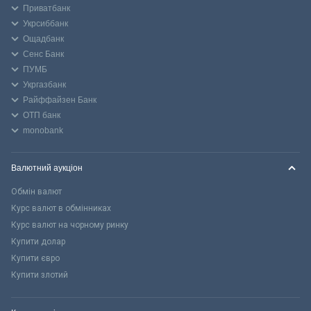
Приватбанк
Укрсиббанк
Ощадбанк
Сенс Банк
ПУМБ
Укргазбанк
Райффайзен Банк
ОТП банк
monobank
Валютний аукціон
Обмін валют
Курс валют в обмінниках
Курс валют на чорному ринку
Купити долар
Купити євро
Купити злотий