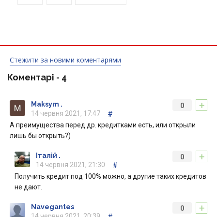
Стежити за новими коментарями
Коментарі -
4
+
Maksym .
0
14 червня 2021, 17:47
#
А преимущества перед др. кредитками есть, или открыли
лишь бы открыть?)
+
Італій .
0
14 червня 2021, 21:30
#
Получить кредит под 100% можно, а другие таких кредитов
не дают.
+
Navegantes
0
14 червня 2021, 20:39
#