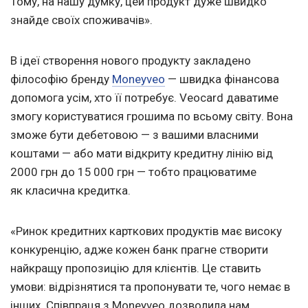
Тому, на нашу думку, цей продукт дуже швидко
знайде своїх споживачів».
В ідеї створення нового продукту закладено
філософію бренду
Moneyveo
— швидка фінансова
допомога усім, хто її потребує. Veocard даватиме
змогу користуватися грошима по всьому світу. Вона
зможе бути дебетовою — з вашими власними
коштами — або мати відкриту кредитну лінію від
2000 грн до 15 000 грн — тобто працюватиме
як класична кредитка.
«Ринок кредитних карткових продуктів має високу
конкуренцію, адже кожен банк прагне створити
найкращу пропозицію для клієнтів. Це ставить
умови: відрізнятися та пропонувати те, чого немає в
інших. Співпраця з Moneyveo дозволила нам