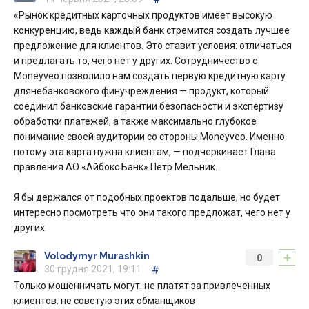
«Рынок кредитных карточных продуктов имеет высокую
конкуренцию, ведь каждый банк стремится создать лучшее
предложение для клиентов. Это ставит условия: отличаться
и предлагать то, чего нет у других. Сотрудничество с
Moneyveo позволило нам создать первую кредитную карту
длянебанковского финучреждения — продукт, который
соединил банковские гарантии безопасности и экспертизу
обработки платежей, а также максимально глубокое
понимание своей аудитории со стороны Moneyveo. Именно
потому эта карта нужна клиентам, — подчеркивает Глава
правления АО «Айбокс Банк» Петр Мельник.
Я бы держался от подобных проектов подальше, но будет
интересно посмотреть что они такого предложат, чего нет у
других
+
Volodymyr Murashkin
0
30 грудня 2021, 19:11
#
Только мошенничать могут. не платят за привлеченных
клиентов. не советую этих обманщиков