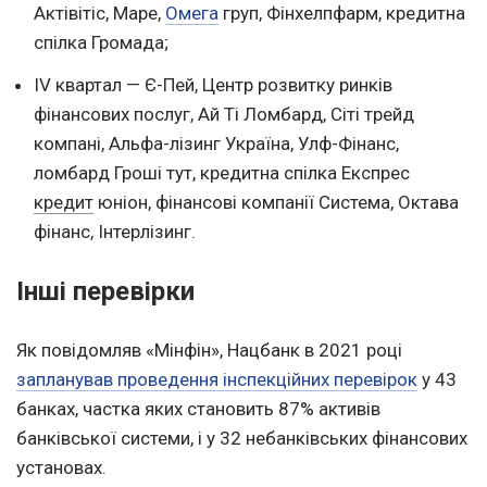
Актівітіс, Маре,
Омега
груп, Фінхелпфарм, кредитна
спілка Громада;
IV квартал — Є-Пей, Центр розвитку ринків
фінансових послуг, Ай Ті Ломбард, Сіті трейд
компані, Альфа-лізинг Україна, Улф-Фінанс,
ломбард Гроші тут, кредитна спілка Експрес
кредит
юніон, фінансові компанії Система, Октава
фінанс, Інтерлізинг.
Інші перевірки
Як повідомляв «Мінфін», Нацбанк в 2021 році
запланував проведення інспекційних перевірок
у 43
банках, частка яких становить 87% активів
банківської системи, і у 32 небанківських фінансових
установах.