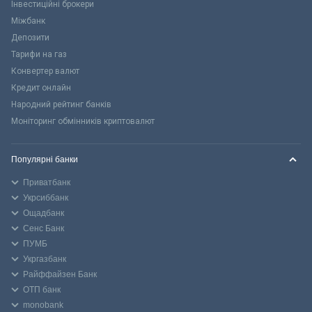
Інвестиційні брокери
Міжбанк
Депозити
Тарифи на газ
Конвертер валют
Кредит онлайн
Народний рейтинг банків
Моніторинг обмінників криптовалют
Популярні банки
Приватбанк
Укрсиббанк
Ощадбанк
Сенс Банк
ПУМБ
Укргазбанк
Райффайзен Банк
ОТП банк
monobank