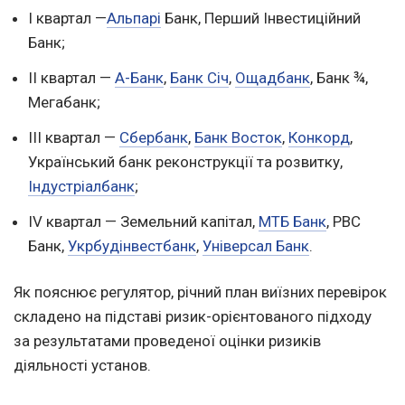
І квартал —
Альпарі
Банк, Перший Інвестиційний
Банк;
II квартал —
А-Банк
,
Банк Січ
,
Ощадбанк
, Банк ¾,
Мегабанк;
III квартал —
Сбербанк
,
Банк Восток
,
Конкорд
,
Український банк реконструкції та розвитку,
Індустріалбанк
;
IV квартал — Земельний капітал,
МТБ Банк
, РВС
Банк,
Укрбудінвестбанк
,
Універсал Банк
.
Як пояснює регулятор, річний план виїзних перевірок
складено на підставі ризик-орієнтованого підходу
за результатами проведеної оцінки ризиків
діяльності установ.