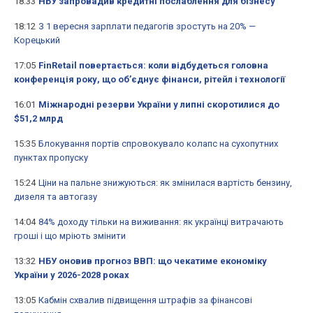
18:33
НБУ запровадив кредитні послаблення для бізнесу
18:12
З 1 вересня зарплати педагогів зростуть на 20% —
Корецький
17:05
FinRetail повертається: коли відбудеться головна
конференція року, що об’єднує фінанси, рітейл і технології
16:01
Міжнародні резерви України у липні скоротилися до
$51,2 млрд
15:35
Блокування портів спровокувало колапс на сухопутних
пунктах пропуску
15:24
Ціни на пальне знижуються: як змінилася вартість бензину,
дизеля та автогазу
14:04
84% доходу тільки на виживання: як українці витрачають
гроші і що мріють змінити
13:32
НБУ оновив прогноз ВВП: що чекатиме економіку
України у 2026-2028 роках
13:05
Кабмін схвалив підвищення штрафів за фінансові