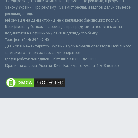
"Спецпроект", "Новини компаній", "Промо" – це реклама, в розумінні
Закону України "Про рекламу". За зміст реклами відповідальність несе
рекламодавець.
Інформація на даній сторінці не є рекламою банківських послуг.
Верифіковану банком інформацію про продукти та послуги можна
подивитися на офіційному сайті відповідного банку.
Телефон: (044) 392-47-40
Дзвінок в межах території України з усіх номерів операторів мобільного
та міського зв’язку за тарифами операторів
Графік роботи: понеділок – п’ятниця з 09:00 до 18:00
Юридична адреса: Україна, Київ, Вадима Гетьмана, 1-Б, 3 поверх