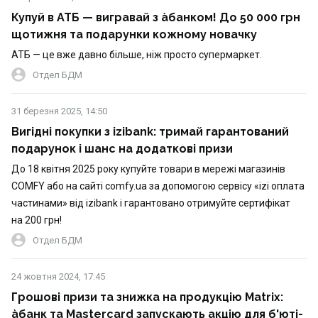
Купуй в АТБ — вигравай з àбанком! До 50 000 грн
щотижня та подарунки кожному новачку
АТБ — це вже давно більше, ніж просто супермаркет.
Отдел БДМ
31 березня 2025, 14:50
Вигідні покупки з izibank: тримай гарантований
подарунок і шанс на додаткові призи
До 18 квітня 2025 року купуйте товари в мережі магазинів
COMFY або на сайті comfy.ua за допомогою сервісу «izi оплата
частинами» від izibank і гарантовано отримуйте сертифікат
на 200 грн!
Отдел БДМ
24 жовтня 2024, 17:45
Грошові призи та знижка на продукцію Matrix:
àбанк та Mastercard запускають акцію для б'юті-