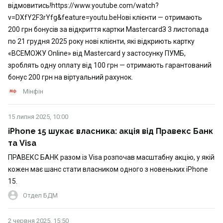
відмовитись!https://www.youtube.com/watch?
v=DXfY2F3rYfg&feature=youtu.beНові клієнти — отримають
200 грн бонусів за відкриття картки MastercardЗ 3 листопада
по 21 грудня 2025 року нові клієнти, які відкриють картку
«ВСЕМОЖУ Online» від Mastercard у застосунку ПУМБ,
зроблять одну оплату від 100 грн — отримають гарантований
бонус 200 грн на віртуальний рахунок.
Мінфін
15 липня 2025, 10:00
iPhone 15 шукає власника: акція від Правекс Банк
та Visa
ПРАВЕКС БАНК разом із Visa розпочав масштабну акцію, у якій
кожен має шанс стати власником одного з новеньких iPhone
15.
Отдел БДМ
2 червня 2025, 15:50