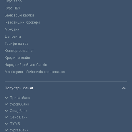
Курс євро
Курс НБУ
Банківські картки
Інвестиційні брокери
Міжбанк
Депозити
Тарифи на газ
Конвертер валют
Кредит онлайн
Народний рейтинг банків
Моніторинг обмінників криптовалют
Популярні банки
Приватбанк
Укрсиббанк
Ощадбанк
Сенс Банк
ПУМБ
Укргазбанк