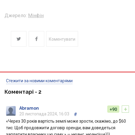
Джерело:
Мінфін
Коментувати
Стежити за новими коментарями
Коментарі -
2
+
Abramon
+90
20 листопада 2024, 16:03
#
«Через 30 років вартість землі може зрости, скажімо, до $60
тис. Щоб продовжити договір оренди, вам доведеться
заплатити власнику цю суму.» — нюанс, нюансіще)))