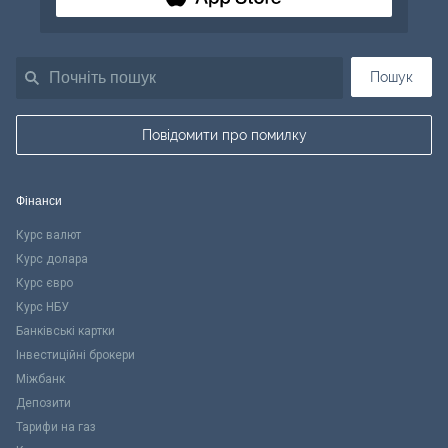
Пошук
Повідомити про помилку
Фінанси
Курс валют
Курс долара
Курс євро
Курс НБУ
Банківські картки
Інвестиційні брокери
Міжбанк
Депозити
Тарифи на газ