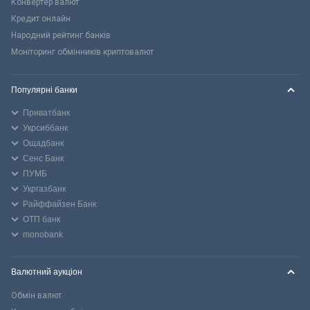
Конвертер валют
Кредит онлайн
Народний рейтинг банків
Моніторинг обмінників криптовалют
Популярні банки
Приватбанк
Укрсиббанк
Ощадбанк
Сенс Банк
ПУМБ
Укргазбанк
Райффайзен Банк
ОТП банк
monobank
Валютний аукціон
Обмін валют