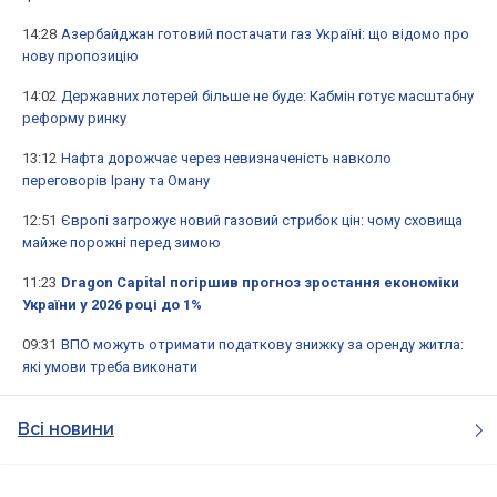
14:28
Азербайджан готовий постачати газ Україні: що відомо про
нову пропозицію
14:02
Державних лотерей більше не буде: Кабмін готує масштабну
реформу ринку
13:12
Нафта дорожчає через невизначеність навколо
переговорів Ірану та Оману
12:51
Європі загрожує новий газовий стрибок цін: чому сховища
майже порожні перед зимою
11:23
Dragon Capital погіршив прогноз зростання економіки
України у 2026 році до 1%
09:31
ВПО можуть отримати податкову знижку за оренду житла:
які умови треба виконати
Всі новини