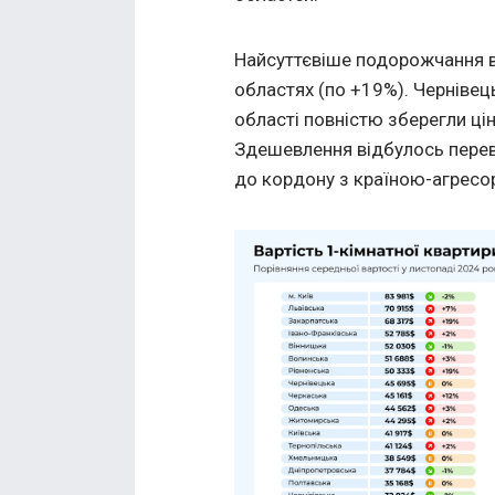
Найсуттєвіше подорожчання ві
областях (по +19%). Чернівец
області повністю зберегли ціни
Здешевлення відбулось перев
до кордону з країною-агресо