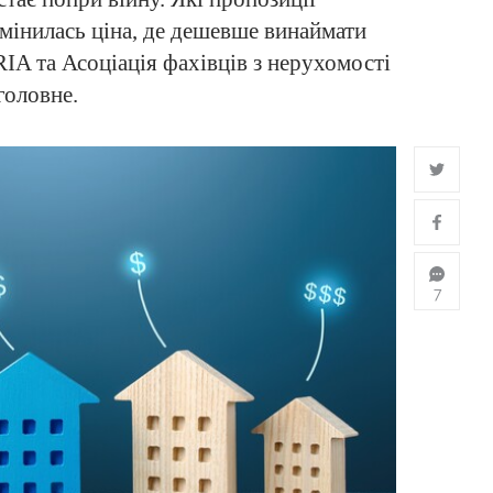
змінилась ціна, де дешевше винаймати
RIA та Асоціація фахівців з нерухомості
головне.
7