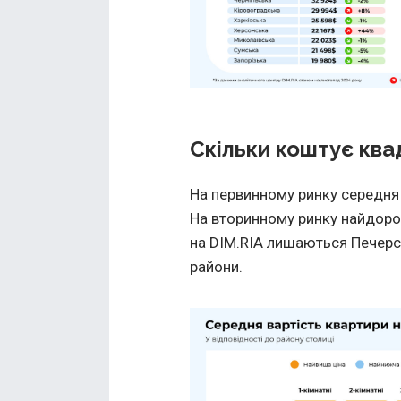
Скільки коштує ква
На первинному ринку середня 
На вторинному ринку найдорож
на DIM.RIA лишаються Печерсь
райони.