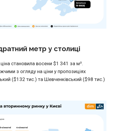
дратний метр у столиці
ціна становила восени $1 341 за м².
чими з огляду на ціни у пропозиціях
кий ($132 тис.) та Шевченківський ($98 тис.)