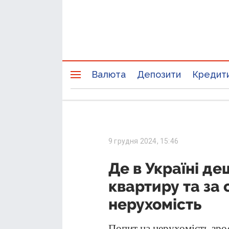
Валюта
Депозити
Кредит
9 грудня 2024, 15:46
Де в Україні д
квартиру та за 
нерухомість
Попит на нерухомість зрос