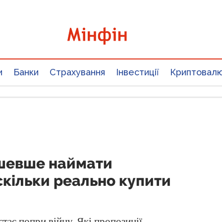
и
Банки
Страхування
Інвестиції
Криптовал
ешевше наймати
скільки реально купити
тає попри війну. Які пропозиції