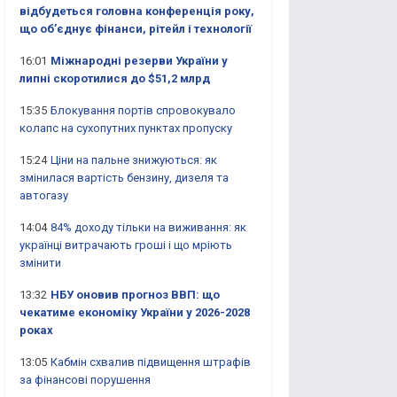
відбудеться головна конференція року,
що об’єднує фінанси, рітейл і технології
16:01
Міжнародні резерви України у
липні скоротилися до $51,2 млрд
15:35
Блокування портів спровокувало
колапс на сухопутних пунктах пропуску
15:24
Ціни на пальне знижуються: як
змінилася вартість бензину, дизеля та
автогазу
14:04
84% доходу тільки на виживання: як
українці витрачають гроші і що мріють
змінити
13:32
НБУ оновив прогноз ВВП: що
чекатиме економіку України у 2026-2028
роках
13:05
Кабмін схвалив підвищення штрафів
за фінансові порушення