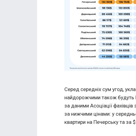
Серед середніх сум угод, укла
найдорожчими також будуть П
за даними Асоціації фахівців
за нижчими цінами: у середнь
квартири на Печерську та за 