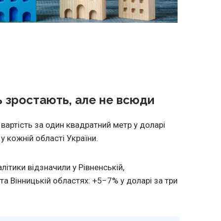
ь зростають, але не всюди
вартість за один квадратний метр у доларі
у кожній області України.
алітики відзначили у Рівненській,
та Вінницькій областях: +5−7% у доларі за три