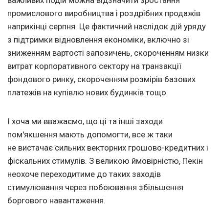
важливих подій можна відзначити зростання
промислового виробництва і роздрібних продажів
наприкінці серпня. Це фактичний наслідок дій уряду
з підтримки відновлення економіки, включно зі
зниженням вартості запозичень, скороченням низки
витрат корпоративного сектору на транзакції
фондового ринку, скороченням розмірів базових
платежів на купівлю нових будинків тощо.
І хоча ми вважаємо, що ці та інші заходи
пом'якшення мають допомогти, все ж таки
не вистачає сильних векторних грошово-кредитних і
фіскальних стимулів. З великою ймовірністю, Пекін
неохоче переходитиме до таких заходів
стимулювання через побоювання збільшення
боргового навантаження.