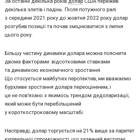
За останні декілька років
долар
США пережив
декілька злетів і падінь. Після потужного ралі
з середини 2021 року до жовтня 2022 року долар
розгубив позиції та почав зміцнюватися з липня
цього року.
Більшу частину динаміки долара можна пояснити
двома факторами: відсотковими ставками
та динамікою економічного зростання.
Що стосується майбутніх перспектив, ми вважаємо
бурхливе зростання долара переоціненим, і
це не пов'язано з якимось трендом дедоларизації,
який може бути перебільшений
у короткостроковому масштабі.
Насправді, долар торгується на 21% вище за паритет
купівельної спроможності, що зазвичай виступає