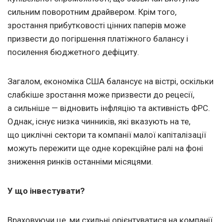
сильним поворотним драйвером. Крім того,
зростання прибутковості цінних паперів може
призвести до погіршення платіжного балансу і
посилення бюджетного дефіциту.
Загалом, економіка США балансує на вістрі, оскільки
слабкіше зростання може призвести до рецесії,
а сильніше — відновить інфляцію та активність ФРС.
Однак, існує низка чинників, які вказують на те,
що циклічні сектори та компанії малої капіталізації
можуть пережити ще одне корекційне ралі на фоні
зниження ринків останніми місяцями.
У що інвестувати?
Враховуючи це, ми схильні орієнтуватися на компанії