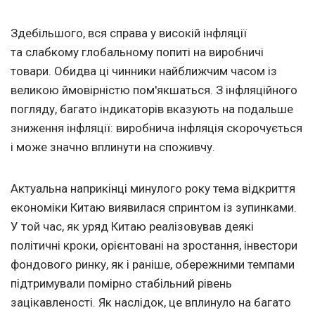
Здебільшого, вся справа у високій інфляції
та слабкому глобальному попиті на виробничі
товари. Обидва ці чинники найближчим часом із
великою ймовірністю пом'якшаться. З інфляційного
погляду, багато індикаторів вказують на подальше
зниження інфляції: виробнича інфляція скорочується
і може значно вплинути на споживчу.
Актуальна наприкінці минулого року тема відкриття
економіки Китаю виявилася спринтом із зупинками.
У той час, як уряд Китаю реалізовував деякі
політичні кроки, орієнтовані на зростання, інвестори
фондового ринку, як і раніше, обережними темпами
підтримували помірно стабільний рівень
зацікавленості. Як наслідок, це вплинуло на багато