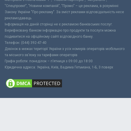
"Спецпроект", "Новини компаній", "Промо" – це реклама, в розумінні
Закону України "Про рекламу". За зміст реклами відповідальність несе
рекламодавець.
Інформація на даній сторінці не є рекламою банківських послуг.
Верифіковану банком інформацію про продукти та послуги можна
подивитися на офіційному сайті відповідного банку.
Телефон: (044) 392-47-40
Дзвінок в межах території України з усіх номерів операторів мобільного
та міського зв’язку за тарифами операторів
Графік роботи: понеділок – п’ятниця з 09:00 до 18:00
Юридична адреса: Україна, Київ, Вадима Гетьмана, 1-Б, 3 поверх