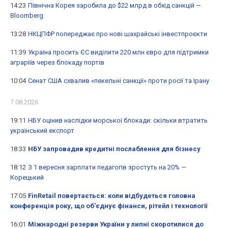
14:23
Північна Корея заробила до $22 млрд в обхід санкцій —
Bloomberg
13:28
НКЦПФР попереджає про нові шахрайські інвестпроєкти
11:39
Україна просить ЄС виділити 220 млн євро для підтримки
аграріїв через блокаду портів
10:04
Сенат США схвалив «пекельні санкції» проти росії та Ірану
7.08.2026
19:11
НБУ оцінив наслідки морської блокади: скільки втратить
український експорт
18:33
НБУ запровадив кредитні послаблення для бізнесу
18:12
З 1 вересня зарплати педагогів зростуть на 20% —
Корецький
17:05
FinRetail повертається: коли відбудеться головна
конференція року, що об’єднує фінанси, рітейл і технології
16:01
Міжнародні резерви України у липні скоротилися до