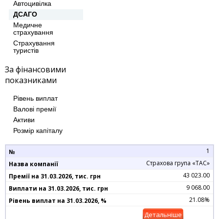
Автоцивілка
ДСАГО
Медичне
страхування
Страхування
туристів
За фінансовими
показниками
Рівень виплат
Валові премії
Активи
Розмір капіталу
1
Страхова група «ТАС»
43 023.00
9 068.00
21.08%
Детальніше