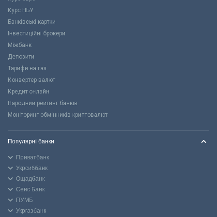
Курс НБУ
Банківські картки
Інвестиційні брокери
Міжбанк
Депозити
Тарифи на газ
Конвертер валют
Кредит онлайн
Народний рейтинг банків
Моніторинг обмінників криптовалют
Популярні банки
Приватбанк
Укрсиббанк
Ощадбанк
Сенс Банк
ПУМБ
Укргазбанк