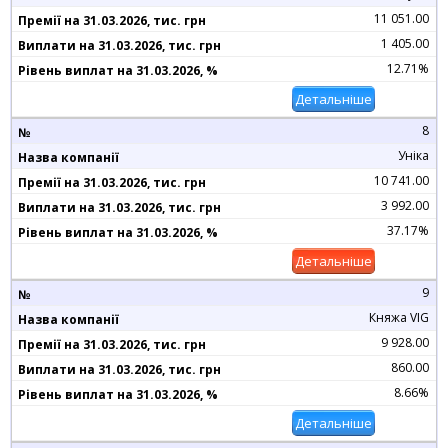
11 051.00
1 405.00
12.71%
Детальніше
8
Уніка
10 741.00
3 992.00
37.17%
Детальніше
9
Княжа VIG
9 928.00
860.00
8.66%
Детальніше