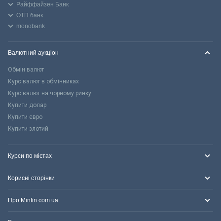
Райффайзен Банк
ОТП банк
monobank
Валютний аукціон
Обмін валют
Курс валют в обмінниках
Курс валют на чорному ринку
Купити долар
Купити євро
Купити злотий
Курси по містах
Корисні сторінки
Про Minfin.com.ua