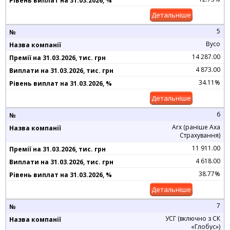
Детальніше
5
Вусо
14 287.00
4 873.00
34.11%
Детальніше
6
Arx (раніше Axa
Страхування)
11 911.00
4 618.00
38.77%
Детальніше
7
УСГ (включно з СК
«Глобус»)