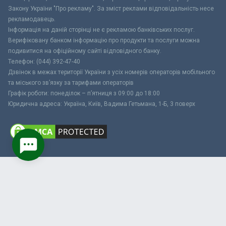
Закону України "Про рекламу". За зміст реклами відповідальність несе
рекламодавець.
Інформація на даній сторінці не є рекламою банківських послуг.
Верифіковану банком інформацію про продукти та послуги можна
подивитися на офіційному сайті відповідного банку.
Телефон: (044) 392-47-40
Дзвінок в межах території України з усіх номерів операторів мобільного
та міського зв’язку за тарифами операторів
Графік роботи: понеділок – п’ятниця з 09:00 до 18:00
Юридична адреса: Україна, Київ, Вадима Гетьмана, 1-Б, 3 поверх