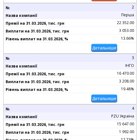
2
Перша
22 352.00
3 053.00
13.66%
Детальніше
3
ІНГО
16 470.00
3 208.00
19.48%
Детальніше
4
PZU Україна
15 647.00
1 992.00
12.73%