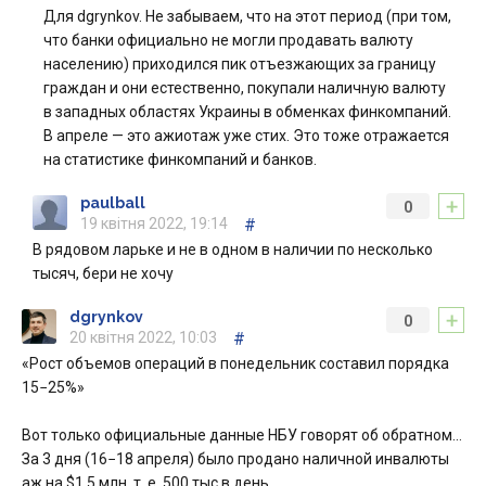
Для dgrynkov. Не забываем, что на этот период (при том,
что банки официально не могли продавать валюту
населению) приходился пик отъезжающих за границу
граждан и они естественно, покупали наличную валюту
в западных областях Украины в обменках финкомпаний.
В апреле — это ажиотаж уже стих. Это тоже отражается
на статистике финкомпаний и банков.
+
paulball
0
19 квітня 2022, 19:14
#
В рядовом ларьке и не в одном в наличии по несколько
тысяч, бери не хочу
+
dgrynkov
0
20 квітня 2022, 10:03
#
«Рост объемов операций в понедельник составил порядка
15−25%»
Вот только официальные данные НБУ говорят об обратном…
За 3 дня (16−18 апреля) было продано наличной инвалюты
аж на $1,5 млн, т. е. 500 тыс в день.