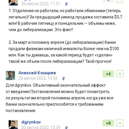
20 квітня 2022, 11:01
#
1. Отделения не работали, но работали обменники (теперь
легально)! За предыдущий уикенд продажа составила $3,7
млн! В рабочие пятницу и понедельник — объемы ниже,
чем до либерализации. Это факт!
2. За март и половину апреля (до либерализации) банки
продали физикам наличной инвалюты более чем на $100
млн. Как ты думаешь, за какой период будет «сделан»
такой же объем после либерализации? Твой прогноз!
+
Алексей Козырев
+4
20 квітня 2022, 10:55
#
Для dgrynkov. Объективный окончательный эффект
от введения Постановления можно будет посмотреть
по результатам второй половины апреля, когда уже все
банки окончательно приспособятся к требованиям
постановления.
+
dgrynkov
+8
20 квітня 2022, 13:39
#