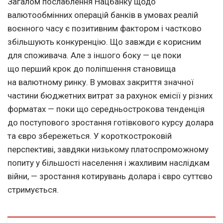
Загалом послаблення Нацбанку щодо
валютообмінних операцій банків в умовах реалій
воєнного часу є позитивним фактором і частково
збільшують конкуренцію. Що завжди є корисним
для споживача. Але з іншого боку — це поки
що перший крок до поліпшення становища
на валютному ринку. В умовах закриття значної
частини бюджетних витрат за рахунок емісії у різних
форматах — поки що середньострокова тенденція
до поступового зростання готівкового курсу долара
та євро збережеться. У короткостроковій
перспективі, завдяки низькому платоспроможному
попиту у більшості населення і жахливим наслідкам
війни, — зростання котирувань долара і євро суттєво
стримується.