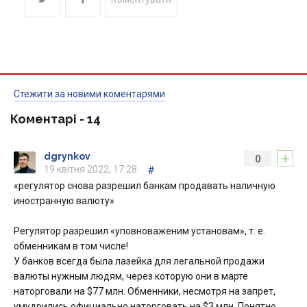
Стежити за новими коментарями
Коментарі -
14
+
dgrynkov
0
19 квітня 2022, 17:28
#
«регулятор снова разрешил банкам продавать наличную
иностранную валюту»
Регулятор разрешил «уповноваженим установам», т. е.
обменникам в том числе!
У банков всегда была лазейка для легальной продажи
валюты нужным людям, через которую они в марте
наторговали на $77 млн. Обменники, несмотря на запрет,
умудрились официально наторговать на $3 млн. Понятно,