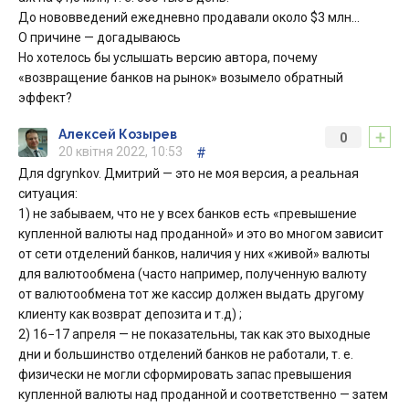
До нововведений ежедневно продавали около $3 млн…
О причине — догадываюсь
Но хотелось бы услышать версию автора, почему
«возвращение банков на рынок» возымело обратный
эффект?
+
Алексей Козырев
0
20 квітня 2022, 10:53
#
Для dgrynkov. Дмитрий — это не моя версия, а реальная
ситуация:
1) не забываем, что не у всех банков есть «превышение
купленной валюты над проданной» и это во многом зависит
от сети отделений банков, наличия у них «живой» валюты
для валютообмена (часто например, полученную валюту
от валютообмена тот же кассир должен выдать другому
клиенту как возврат депозита и т.д) ;
2) 16−17 апреля — не показательны, так как это выходные
дни и большинство отделений банков не работали, т. е.
физически не могли сформировать запас превышения
купленной валюты над проданной и соответственно — затем