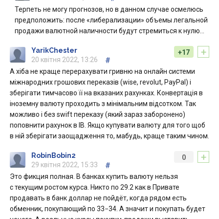
Терпеть не могу прогнозов, но в данном случае осмелюсь
предположить: после «либерализации» объемы легальной
продажи валютной наличности будут стремиться к нулю…
+
YarikChester
+17
20 квітня 2022, 13:26
#
А хіба не краще перерахувати гривню на онлайн системи
міжнародних грошових переказів (wise, revolut, PayPal) і
зберігати тимчасово її на вказаних рахунках. Конвертація в
іноземну валюту проходить з мінімальним відсотком. Так
можливо і без swift переказу (який зараз заборонено)
поповнити рахунок в IB. Якщо купувати валюту для того щоб
в ній зберігати заощадження то, мабудь, краще таким чином.
+
RobinBobin2
0
29 квітня 2022, 15:33
#
Это фикция полная. В банках купить валюту нельзя
с текущим ростом курса. Никто по 29.2 как в Привате
продавать в банк доллар не пойдёт, когда рядом есть
обменник, покупающий по 33−34. А значит и покупать будет