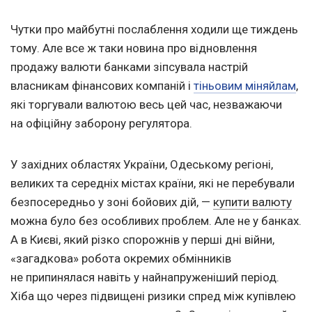
Чутки про майбутні послаблення ходили ще тиждень
тому. Але все ж таки новина про відновлення
продажу валюти банками зіпсувала настрій
власникам фінансових компаній і
тіньовим міняйлам
,
які торгували валютою весь цей час, незважаючи
на офіційну заборону регулятора.
У західних областях України, Одеському регіоні,
великих та середніх містах країни, які не перебували
безпосередньо у зоні бойових дій, —
купити валюту
можна було без особливих проблем. Але не у банках.
А в Києві, який різко спорожнів у перші дні війни,
«загадкова» робота окремих обмінників
не припинялася навіть у найнапруженіший період.
Хіба що через підвищені ризики спред між купівлею