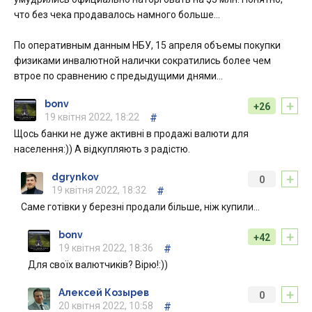
что без чека продавалось намного больше…
По оперативным данным НБУ, 15 апреля объемы покупки
физиками инвалютной налички сократились более чем
втрое по сравнению с предыдущими днями…
+
bonv
+26
19 квітня 2022, 18:22
#
Щось банки не дуже активні в продажі валюти для
населення:)) А відкупляють з радістю.
+
dgrynkov
0
19 квітня 2022, 18:32
#
Саме готівки у березні продали більше, ніж купили…
+
bonv
+42
19 квітня 2022, 18:36
#
Для своїх валютчиків? Вірю!:))
+
Алексей Козырев
0
20 квітня 2022, 10:58
#