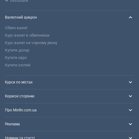
monobank
Валютний аукціон
Обмін валют
Курс валют в обмінниках
Курс валют на чорному ринку
Купити долар
Купити євро
Купити злотий
Курси по містах
Корисні сторінки
Про Minfin.com.ua
Реклама
Новини та статті