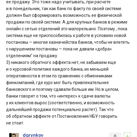
ее продажу. Это тоже надо учитывать, при расчете
и в понедельник, так как банк по факту по своей системе
должен был сформировать возможность ее физической
продажи по своей системе. А для крупных банков в режиме
онлайн с сетью отделений это малорельано. Поэтому , пока
система еще не приспособилась к работе в условиях новой
постановы — многие казначейства банков, чтобы не влететь
с нарушением постановы — пока не давали «добра»
отделениям" на продажу.
3) никакого обратного эффекта нет, не забываем еще
и о курсовой политике каждого банка, их меньшей
оперативности в этом по сравнению с обменниками
финкомпаний, где курс мог быть привлекательнее
банковского и поэтому сдавали больше им. Но в целом,
банки говорят о том, что «интерес» к сдаче валюты
у их клиентов вырос (соответственно, и возможность
дальнейшей продажи потенциально растет). Так что
об обратном эффекте от Постановления НБУ говорить
не стоит.
+
dgrynkov
0