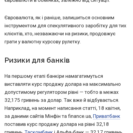
євровалюти в обмінках, залежно від ситуації.
Євровалюта, як і раніше, залишиться основним
інструментом для спекулятивного заробітку для тих
клієнтів, хто, незважаючи на ризики, продовжує
грати у валютну курсову рулетку.
Ризики для банків
На першому етапі банкіри намагатимуться
виставляти курс продажу долара на максимально
допустимому регулятором рівні — тобто в межах
32,175 гривень за долар. Так вже й відбувається.
Наприклад, на момент написання статті, 18 квітня,
за даними сайтів Мінфін та finance.ua,
Приватбанк
поставив курс продажу долара на рівні 32,18
гривень,
Таскомбанк
і Альфа-банк — 32,17 гривень.