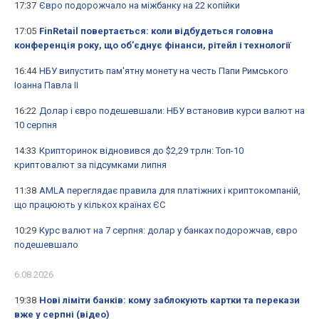
17:37
Євро подорожчало на міжбанку на 22 копійки
17:05
FinRetail повертається: коли відбудеться головна
конференція року, що об’єднує фінанси, рітейл і технології
16:44
НБУ випустить пам'ятну монету на честь Папи Римського
Іоанна Павла II
16:22
Долар і євро подешевшали: НБУ встановив курси валют на
10 серпня
14:33
Крипторинок відновився до $2,29 трлн: Топ-10
криптовалют за підсумками липня
11:38
AMLA переглядає правила для платіжних і криптокомпаній,
що працюють у кількох країнах ЄС
10:29
Курс валют на 7 серпня: долар у банках подорожчав, євро
подешевшало
6.08.2026
19:38
Нові ліміти банків: кому заблокують картки та перекази
вже у серпні (відео)