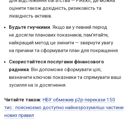
для відстеження багатства — FIREkit, де можна
оцінити також дохідність, ризиковість та
ліквідність активів.
Будьте гнучкими
. Якщо ви у певний період
не досягли планових показників, пам’ятайте,
найкращий метод це змінити — звернути увагу
на причини та сформувати план для покращення.
Скористайтеся послугами фінансового
радника
. Він допоможе сформувати цілі,
визначити ключові показники та спрямувати ваші
зусилля на їх досягнення.
Читайте також
:
НБУ обмежив p2p-перекази 150
тис.: пояснюємо доступно найнезрозуміліші частини
нових правил