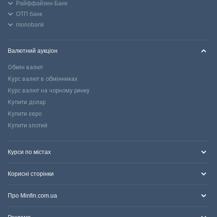
Райффайзен Банк
ОТП банк
monobank
Валютний аукціон
Обмін валют
Курс валют в обмінниках
Курс валют на чорному ринку
Купити долар
Купити євро
Купити злотий
Курси по містах
Корисні сторінки
Про Minfin.com.ua