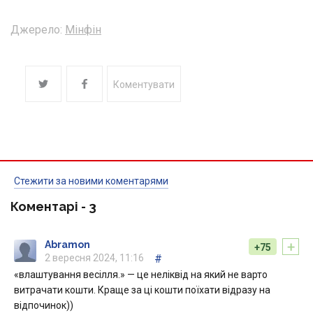
Джерело:
Мінфін
Коментувати
Стежити за новими коментарями
Коментарі -
3
+
Abramon
+75
2 вересня 2024, 11:16
#
«влаштування весілля.» — це неліквід на який не варто
витрачати кошти. Краще за ці кошти поїхати відразу на
відпочинок))