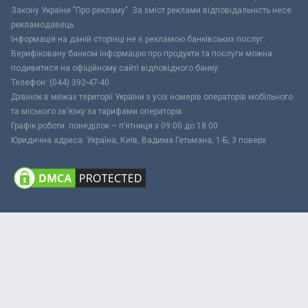
Закону України "Про рекламу". За зміст реклами відповідальність несе
рекламодавець.
Інформація на даній сторінці не є рекламою банківських послуг.
Верифіковану банком інформацію про продукти та послуги можна
подивитися на офіційному сайті відповідного банку.
Телефон: (044) 392-47-40
Дзвінок в межах території України з усіх номерів операторів мобільного
та міського зв’язку за тарифами операторів
Графік роботи: понеділок – п’ятниця з 09:00 до 18:00
Юридична адреса: Україна, Київ, Вадима Гетьмана, 1-Б, 3 поверх