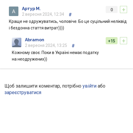
+
Артур М.
0
2 вересня 2024, 12:34
#
Краще не одружуватись, чоловіче. Бо це суцільний неліквід
і бездонна стаття витрат))))
+
Abramon
+15
2 вересня 2024, 13:25
#
Кожному своє. Поки в Україні немає податку
на неодружених))
Щоб залишити коментар, потрібно
увійти
або
зареєструватися