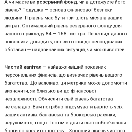
А чи маєте ви
резервний фонд
, чи відстежуєте його
рівень? Подушка — основа фінансової безпеки
людини. Її рівень має бути три-шість місяців ваших
витрат. Оптимальний рівень резервного фонду для
нашого прикладу 84 — 168 тис. грн. Перегляд даного
показника доводить, що ви готові до несподіваних
обставин — надзвичайних ситуацій, чи можливостей.
Чистий капітал
— найважливіший показник
персональних фінансів, що визначає рівень вашого
багатства. Що важливо, ця метрика може допомогти
визначити, як близько ви до фінансової
незалежності. Обчислити свій рівень багатства
не складно. Вам потрібно підсумувати вартість усіх
ваших активів: банківські та брокерські рахунки,
нерухомість, тощо. І потім відняти свої зобов’язання:
борги по кредитці, іпотеку… Хороший рівень чистого