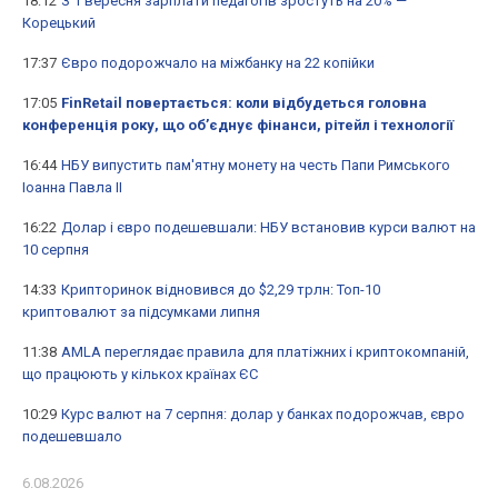
18:12
З 1 вересня зарплати педагогів зростуть на 20% —
Корецький
17:37
Євро подорожчало на міжбанку на 22 копійки
17:05
FinRetail повертається: коли відбудеться головна
конференція року, що об’єднує фінанси, рітейл і технології
16:44
НБУ випустить пам'ятну монету на честь Папи Римського
Іоанна Павла II
16:22
Долар і євро подешевшали: НБУ встановив курси валют на
10 серпня
14:33
Крипторинок відновився до $2,29 трлн: Топ-10
криптовалют за підсумками липня
11:38
AMLA переглядає правила для платіжних і криптокомпаній,
що працюють у кількох країнах ЄС
10:29
Курс валют на 7 серпня: долар у банках подорожчав, євро
подешевшало
6.08.2026