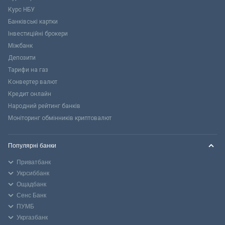
Курс НБУ
Банківські картки
Інвестиційні брокери
Міжбанк
Депозити
Тарифи на газ
Конвертер валют
Кредит онлайн
Народний рейтинг банків
Моніторинг обмінників криптовалют
Популярні банки
Приватбанк
Укрсиббанк
Ощадбанк
Сенс Банк
ПУМБ
Укргазбанк