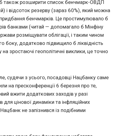
о б також розширити список бенчмарк-ОВДП
рій) і відсоток резерву (зараз 60%), який можна
 придбання бенчмарків. Це простимулювало б
рів банками (читай — допомагало б Мінфіну
жави розміщувати облігації, і таким чином
го боку, додатково підвищило б ліквідність
ду на зростаючі геополітичні виклики, це точно
ле, судячи з усього, посадовці Нацбанку саме
рили на пресконференції 6 березня про те,
овий
вжити
додаткових
заходів
у разі
ів
для цінової
динаміки
та інфляційних
б Нацбанк не запізнився із подібними