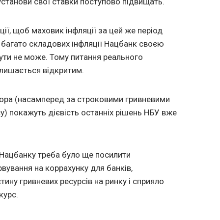
станови свої ставки поступово підвищать.
ції, щоб маховик інфляції за цей же період
 багато складових інфляції Нацбанк своєю
ти не може. Тому питання реального
алишається відкритим.
тора (насамперед за строковими гривневими
у) покажуть дієвість останніх рішень НБУ вже
 Нацбанку треба було ще посилити
вування на коррахунку для банків,
тину гривневих ресурсів на ринку і сприяло
курс.