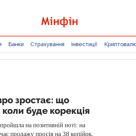
и
Банки
Страхування
Інвестиції
Криптовал
вро зростає: що
 коли буде корекція
ройшла на позитивній ноті: на
час продажу просів на 38 копійок.