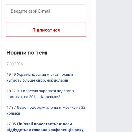
Новини по темі
7.08.2026
19:49
Українці шостий місяць поспіль
купують більше євро, ніж доларів
18:12
З 1 вересня зарплати педагогів
зростуть на 20% — Корецький
17:37
Євро подорожчало на міжбанку на 22
копійки
17:05
FinRetail повертається: коли
відбудеться головна конференція року,