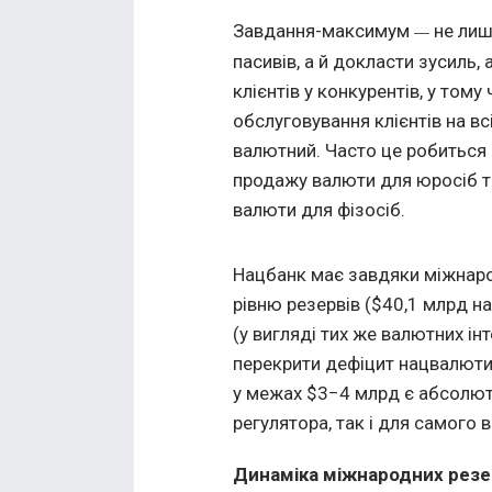
Завдання-максимум
не лиш
—
пасивів, а й докласти зусиль, 
клієнтів у конкурентів, у том
обслуговування клієнтів на в
валютний. Часто це робиться за
продажу валюти для юросіб та
валюти для фізосіб.
Нацбанк має завдяки міжнаро
рівню резервів ($40,1 млрд на
(у вигляді тих же валютних і
перекрити дефіцит нацвалюти.
у межах $3−4 млрд є абсолют
регулятора, так і для самого 
Динаміка міжнародних резе