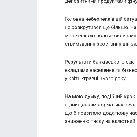
депозитними продуктами фіну
Головна небезпека в цій ситуа
не розкрутився ще більше. На
монетарною політикою вплину
стримування зростання цін з
Результати банківського сек
вкладами населення та бізнес
у квітні-травні цього року.
На мою думку, подібний крок
підвищенням нормативу резер
що б пов'язало додаткову час
зниженню тиску на валютний 