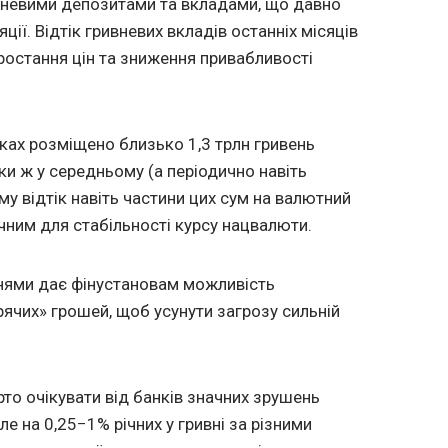
ивневими депозитами та вкладами, що давно
ції. Відтік гривневих вкладів останніх місяців
ростання цін та зниження привабливості
нках розміщено близько 1,3 трлн гривень
ьки ж у середньому (а періодично навіть
ому відтік навіть частини цих сум на валютний
чним для стабільності курсу нацвалюти.
нями дає фінустановам можливість
рячих» грошей, щоб усунути загрозу сильній
рто очікувати від банків значних зрушень
але на 0,25−1% річних у гривні за різними