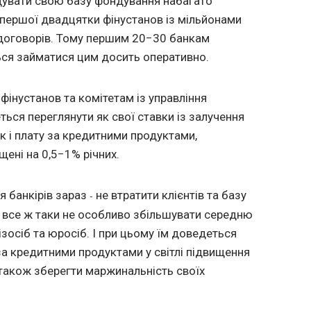
дувати свою базу фондування набагато
я першої двадцятки фінустанов із мільйонами
 договорів. Тому першим 20−30 банкам
ься займатися цим досить оперативно.
інустанов та комітетам із управління
ься переглянути як свої ставки із залучення
ак і плату за кредитними продуктами,
щені на 0,5−1% річних.
я банкірів зараз
не втратити клієнтів та базу
-
все ж таки не особливо збільшувати середню
ізосіб та юросіб. І при цьому їм доведеться
за кредитними продуктами у світлі підвищення
 також зберегти маржинальність своїх