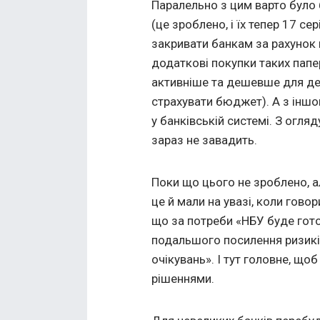
Паралельно з цим варто бул
(це зроблено, і їх тепер 17 се
закривати банкам за рахунок
додаткові покупки таких папе
активніше та дешевше для дер
страхувати бюджет). А з іншо
у банківській системі. З огля
зараз не завадить.
Поки що цього не зроблено, а
це й мали на увазі, коли гово
що за потреби «
НБУ
буде гот
подальшого
посилення
ризик
очікувань
». І тут головне, що
рішеннями.