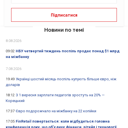
Новини по темі
8.08.2026
09:02
НБУ четвертий тиждень поспіль продає понад $1 млрд
на міжбанку
7.08.2026
19:49
Українці шостий місяць поспіль купують більше євро, ніж
доларів
18:12
З 1 вересня зарплати педагогів зростуть на 20% —
Корецький
17:37
Євро подорожчало на міжбанку на 22 копійки
17:05
FinRetail повертається: коли відбудеться головна
конференція року, що об’єднує фінанси, рітейл і технології