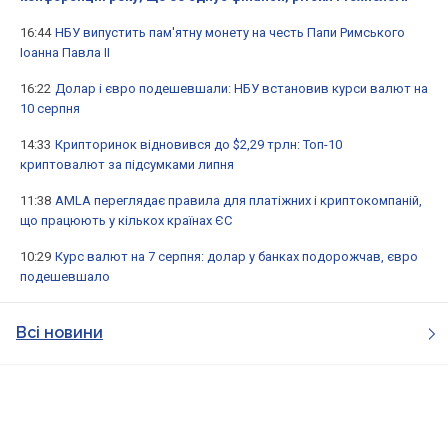
16:44
НБУ випустить пам'ятну монету на честь Папи Римського
Іоанна Павла II
16:22
Долар і євро подешевшали: НБУ встановив курси валют на
10 серпня
14:33
Крипторинок відновився до $2,29 трлн: Топ-10
криптовалют за підсумками липня
11:38
AMLA переглядає правила для платіжних і криптокомпаній,
що працюють у кількох країнах ЄС
10:29
Курс валют на 7 серпня: долар у банках подорожчав, євро
подешевшало
Всі новини