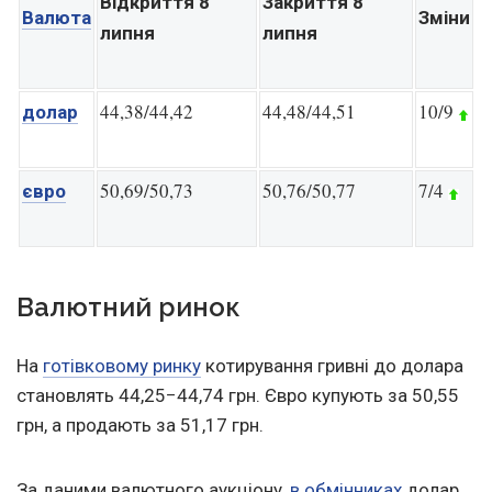
Відкриття 8
Закриття 8
Валюта
Зміни
липня
липня
44,38/44,42
44,48/44,51
10/9
долар
50,69/50,73
50,76/50,77
7/4
євро
Валютний ринок
На
готівковому ринку
котирування гривні до долара
становлять 44,25−44,74 грн. Євро купують за 50,55
грн, а продають за 51,17 грн.
За даними валютного аукціону,
в обмінниках
долар