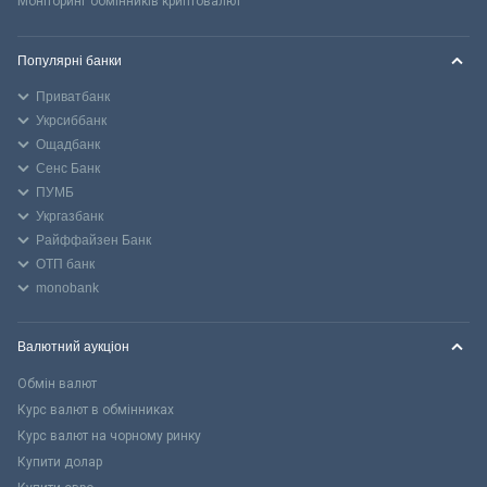
Моніторинг обмінників криптовалют
Популярні банки
Приватбанк
Укрсиббанк
Ощадбанк
Сенс Банк
ПУМБ
Укргазбанк
Райффайзен Банк
ОТП банк
monobank
Валютний аукціон
Обмін валют
Курс валют в обмінниках
Курс валют на чорному ринку
Купити долар