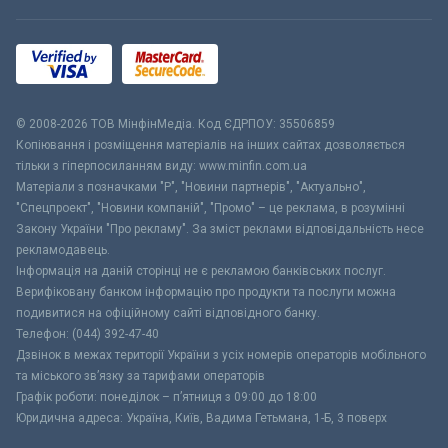
© 2008-2026 ТОВ МiнфiнМедiа. Код ЄДРПОУ: 35506859
Копіювання і розміщення матеріалів на інших сайтах дозволяється
тільки з гіперпосиланням виду: www.minfin.com.ua
Матеріали з позначками "Р", "Новини партнерів", "Актуально",
"Спецпроект", "Новини компаній", "Промо" – це реклама, в розумінні
Закону України "Про рекламу". За зміст реклами відповідальність несе
рекламодавець.
Інформація на даній сторінці не є рекламою банківських послуг.
Верифіковану банком інформацію про продукти та послуги можна
подивитися на офіційному сайті відповідного банку.
Телефон: (044) 392-47-40
Дзвінок в межах території України з усіх номерів операторів мобільного
та міського зв’язку за тарифами операторів
Графік роботи: понеділок – п’ятниця з 09:00 до 18:00
Юридична адреса: Україна, Київ, Вадима Гетьмана, 1-Б, 3 поверх