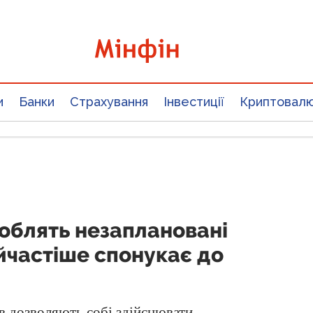
и
Банки
Страхування
Інвестиції
Криптовал
роблять незаплановані
йчастіше спонукає до
ів дозволяють собі здійснювати