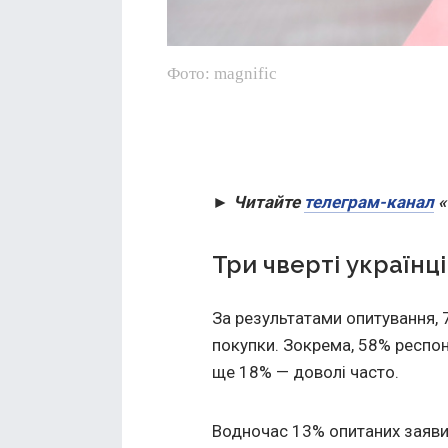
Фото: magnific
► Читайте
телеграм-канал
«
Три чверті українц
За результатами опитування, 
покупки. Зокрема, 58% респон
ще 18% — доволі часто.
Водночас 13% опитаних заявил