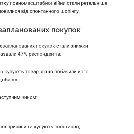
чатку повномасштабної війни стали ретельніше
овилися від спонтанного шопінгу.
запланованих покупок
запланованих покупок стали знижки
 назвали 47% респондентів.
що купують товар, якщо побачили його
одобався.
аступним чином:
ої причини та купують спонтанно;