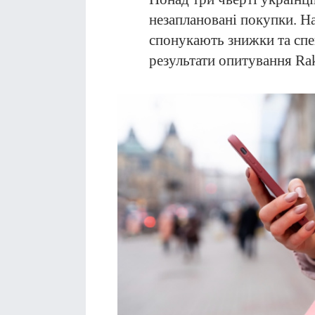
незаплановані покупки. Н
спонукають знижки та спец
результати опитування Rak