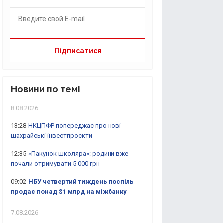
Новини по темі
8.08.2026
13:28
НКЦПФР попереджає про нові
шахрайські інвестпроєкти
12:35
«Пакунок школяра»: родини вже
почали отримувати 5 000 грн
09:02
НБУ четвертий тиждень поспіль
продає понад $1 млрд на міжбанку
7.08.2026