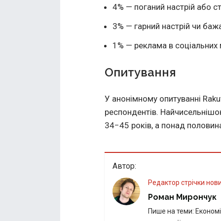
4% — поганий настрій або ст
3% — гарний настрій чи баж
1% — реклама в соціальних
Опитування
У анонімному опитуванні Raku
респондентів. Найчисельнішо
34−45 років, а понад половин
Автор:
Редактор стрічки нов
Роман Мирончук
Пише на теми: Економік