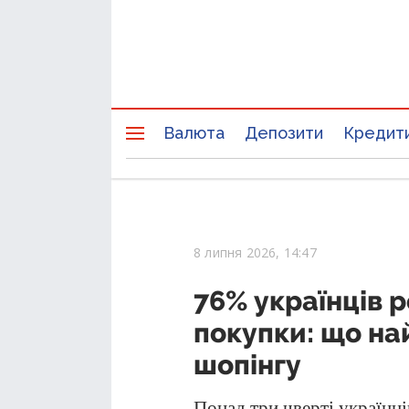
Валюта
Депозити
Кредит
8 липня 2026, 14:47
76% українців 
покупки: що на
шопінгу
Понад три чверті українц