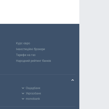
Курс євро
Інвестиційні брокери
Тарифи на газ
Народний рейтинг банків
Ощадбанк
Укргазбанк
monobank