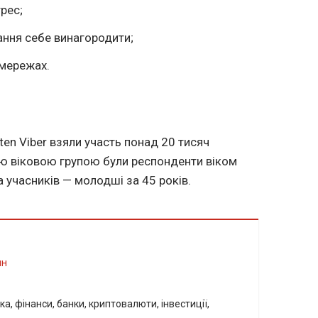
рес;
ання себе винагородити;
 мережах.
ten Viber взяли участь понад 20 тисяч
ю віковою групою були респонденти віком
а учасників — молодші за 45 років.
ин
а, фінанси, банки, криптовалюти, інвестиції,