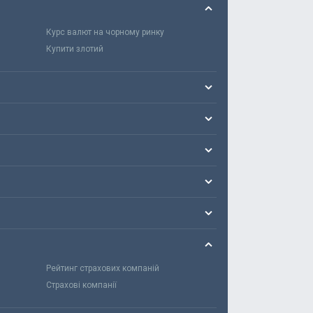
Курс валют на чорному ринку
Купити злотий
Рейтинг страхових компаній
Страхові компанії