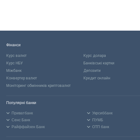
Фінанси
Курс валют
Курс долара
Курс НБУ
Банківські картки
Міжбанк
Депозити
Конвертер валют
Кредит онлайн
Моніторинг обмінників криптовалют
Популярні банки
Приватбанк
Укрсиббанк
Сенс Банк
ПУМБ
Райффайзен Банк
ОТП банк