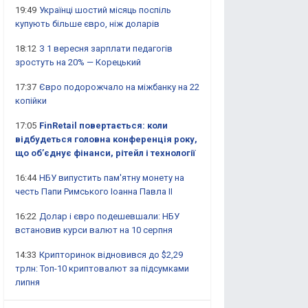
19:49
Українці шостий місяць поспіль
купують більше євро, ніж доларів
18:12
З 1 вересня зарплати педагогів
зростуть на 20% — Корецький
17:37
Євро подорожчало на міжбанку на 22
копійки
17:05
FinRetail повертається: коли
відбудеться головна конференція року,
що об’єднує фінанси, рітейл і технології
16:44
НБУ випустить пам'ятну монету на
честь Папи Римського Іоанна Павла II
16:22
Долар і євро подешевшали: НБУ
встановив курси валют на 10 серпня
14:33
Крипторинок відновився до $2,29
трлн: Топ-10 криптовалют за підсумками
липня