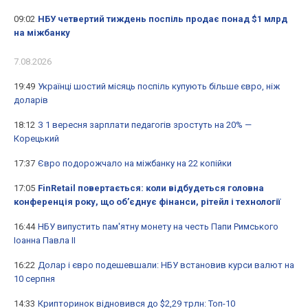
09:02
НБУ четвертий тиждень поспіль продає понад $1 млрд
на міжбанку
7.08.2026
19:49
Українці шостий місяць поспіль купують більше євро, ніж
доларів
18:12
З 1 вересня зарплати педагогів зростуть на 20% —
Корецький
17:37
Євро подорожчало на міжбанку на 22 копійки
17:05
FinRetail повертається: коли відбудеться головна
конференція року, що об’єднує фінанси, рітейл і технології
16:44
НБУ випустить пам'ятну монету на честь Папи Римського
Іоанна Павла II
16:22
Долар і євро подешевшали: НБУ встановив курси валют на
10 серпня
14:33
Крипторинок відновився до $2,29 трлн: Топ-10