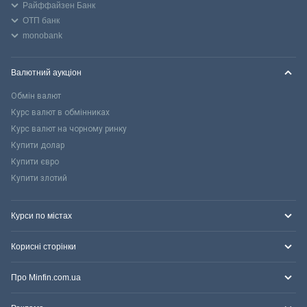
Райффайзен Банк
ОТП банк
monobank
Валютний аукціон
Обмін валют
Курс валют в обмінниках
Курс валют на чорному ринку
Купити долар
Купити євро
Купити злотий
Курси по містах
Корисні сторінки
Про Minfin.com.ua