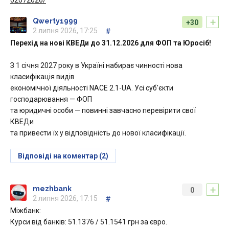
02072026/
+
Qwerty1999
+30
2 липня 2026, 17:25
#
Перехід на нові КВЕДи до 31.12.2026 для ФОП та Юросіб!
З 1 січня 2027 року в Україні набирає чинності нова
класифікація видів
економічної діяльності NACE 2.1-UA. Усі суб'єкти
господарювання — ФОП
та юридичні особи — повинні завчасно перевірити свої
КВЕДи
та привести їх у відповідність до нової класифікації.
Відповіді на коментар (2)
+
mezhbank
0
2 липня 2026, 17:15
#
Міжбанк:
Курси від банків: 51.1376 / 51.1541 грн за євро.