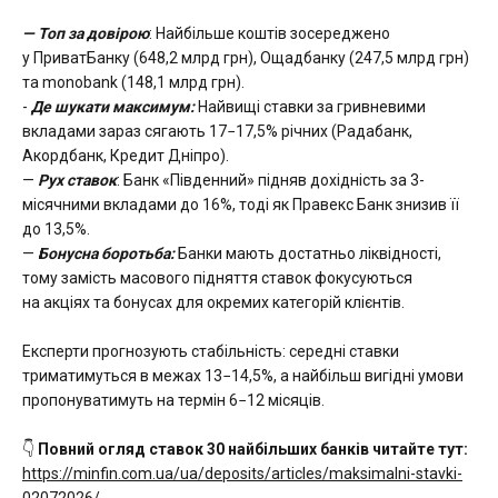
— Топ за довірою
: Найбільше коштів зосереджено
у ПриватБанку (648,2 млрд грн), Ощадбанку (247,5 млрд грн)
та monobank (148,1 млрд грн).
-
Де шукати максимум:
Найвищі ставки за гривневими
вкладами зараз сягають 17−17,5% річних (Радабанк,
Акордбанк, Кредит Дніпро).
—
Рух ставок
: Банк «Південний» підняв дохідність за 3-
місячними вкладами до 16%, тоді як Правекс Банк знизив її
до 13,5%.
—
Бонусна боротьба:
Банки мають достатньо ліквідності,
тому замість масового підняття ставок фокусуються
на акціях та бонусах для окремих категорій клієнтів.
Експерти прогнозують стабільність: середні ставки
триматимуться в межах 13−14,5%, а найбільш вигідні умови
пропонуватимуть на термін 6−12 місяців.
👇
Повний огляд ставок 30 найбільших банків читайте тут:
https://minfin.com.ua/ua/deposits/articles/maksimalni-stavki-