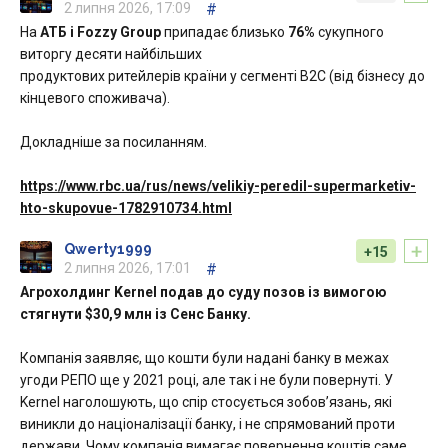
2 липня 2026, 17:09
#
На
АТБ і Fozzy Group
припадає близько
76%
сукупного
виторгу десяти найбільших
продуктових ритейлерів країни у сегменті B2C (від бізнесу до
кінцевого споживача).
Докладніше за посиланням.
https://www.rbc.ua/rus/news/velikiy-peredil-supermarketiv-
hto-skupovue-1782910734.html
+
Qwerty1999
+15
2 липня 2026, 17:01
#
Агрохолдинг Kernel подав до суду позов із вимогою
стягнути $30,9 млн із Сенс Банку.
Компанія заявляє, що кошти були надані банку в межах
угоди РЕПО ще у 2021 році, але так і не були повернуті. У
Kernel наголошують, що спір стосується зобов’язань, які
виникли до націоналізації банку, і не спрямований проти
держави. Чому компанія вимагає повернення коштів саме