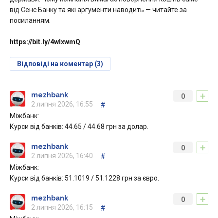
від Сенс Банку та які аргументи наводить — читайте за
посиланням.
https://bit.ly/4wlxwmQ
Відповіді на коментар (3)
+
mezhbank
0
2 липня 2026, 16:55
#
Міжбанк:
Курси від банків: 44.65 / 44.68 грн за долар.
+
mezhbank
0
2 липня 2026, 16:40
#
Міжбанк:
Курси від банків: 51.1019 / 51.1228 грн за євро.
+
mezhbank
0
2 липня 2026, 16:15
#