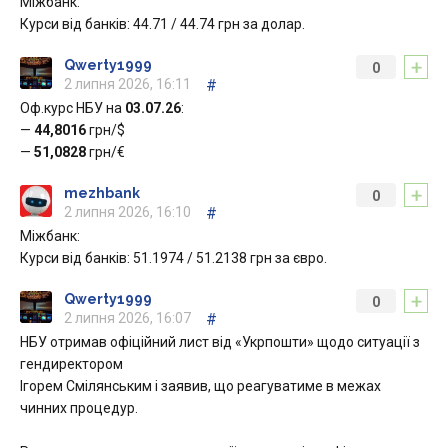
Міжбанк:
Курси від банків: 44.71 / 44.74 грн за долар.
+
Qwerty1999
0
2 липня 2026, 16:11
#
Оф.курс НБУ на
03.07.26
:
—
44,8016
грн/$
—
51,0828
грн/€
+
mezhbank
0
2 липня 2026, 16:10
#
Міжбанк:
Курси від банків: 51.1974 / 51.2138 грн за євро.
+
Qwerty1999
0
2 липня 2026, 16:07
#
НБУ отримав офіційний лист від «Укрпошти» щодо ситуації з
гендиректором
Ігорем Смілянським і заявив, що реагуватиме в межах
чинних процедур.