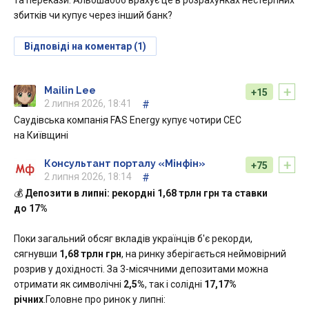
та перекази. Альоша006 врахує це в розрахунках нестерпних
збитків чи купує через інший банк?
Відповіді на коментар (1)
+
Mailin Lee
+15
2 липня 2026, 18:41
#
Саудівська компанія FAS Energy купує чотири СЕС
на Київщині
+
Консультант порталу «Мінфін»
+75
2 липня 2026, 18:14
#
💰
Депозити в липні: рекордні 1,68 трлн грн та ставки
до 17%
Поки загальний обсяг вкладів українців б'є рекорди,
сягнувши
1,68 трлн грн
, на ринку зберігається неймовірний
розрив у дохідності. За 3-місячними депозитами можна
отримати як символічні
2,5%
, так і солідні
17,17%
річних
.Головне про ринок у липні: