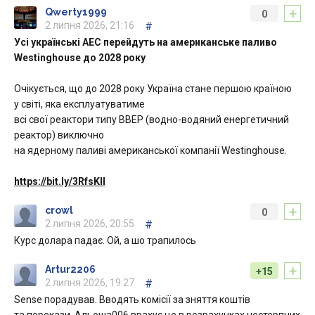
+
Qwerty1999
0
2 липня 2026, 21:16
#
Усі українські АЕС перейдуть на американське паливо
Westinghouse до 2028 року
Очікується, що до 2028 року Україна стане першою країною
у світі, яка експлуатуватиме
всі свої реактори типу ВВЕР (водно-водяний енергетичний
реактор) виключно
на ядерному паливі американської компанії Westinghouse.
https://bit.ly/3RfsKII
+
crowl
0
2 липня 2026, 20:55
#
Курс долара падає. Ой, а шо трапилось
+
Artur2206
+15
2 липня 2026, 19:27
#
Sense порадував. Вводять комісії за зняття коштів