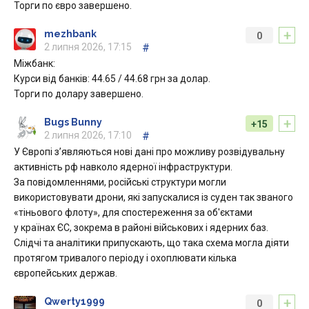
Торги по євро завершено.
+
mezhbank
0
2 липня 2026, 17:15
#
Міжбанк:
Курси від банків: 44.65 / 44.68 грн за долар.
Торги по долару завершено.
+
Bugs Bunny
+15
2 липня 2026, 17:10
#
У Європі з’являються нові дані про можливу розвідувальну
активність рф навколо ядерної інфраструктури.
За повідомленнями, російські структури могли
використовувати дрони, які запускалися із суден так званого
«тіньового флоту», для спостереження за об'єктами
у країнах ЄС, зокрема в районі військових і ядерних баз.
Слідчі та аналітики припускають, що така схема могла діяти
протягом тривалого періоду і охоплювати кілька
європейських держав.
+
Qwerty1999
0