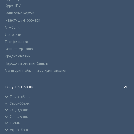
Курс НБУ
Банківські картки
Інвестиційні брокери
Міжбанк
Депозити
Тарифи на газ
Конвертер валют
Кредит онлайн
Народний рейтинг банків
Моніторинг обмінників криптовалют
Популярні банки
Приватбанк
Укрсиббанк
Ощадбанк
Сенс Банк
ПУМБ
Укргазбанк