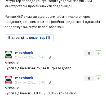
Регулятор проведе консультації з урядом і профільним
міністерством, щоб визначити подальші дії.
Раніше НБУ вимагав відсторонити Смілянського через
невідповідність вимогам професійної придатності, однак він
продовжує виконувати свої обов’язки.
Відповіді на коментар (1)
+
mezhbank
0
2 липня 2026, 15:45
#
Міжбанк:
Курси від банків: 44.76 / 44.81 грн за долар.
+
mezhbank
0
2 липня 2026, 15:40
#
Міжбанк:
Курси від банків: 51.0353 / 51.0699 грн за євро.