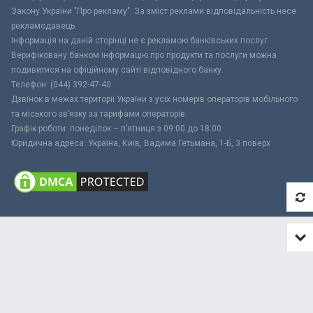
Закону України "Про рекламу". За зміст реклами відповідальність несе
рекламодавець.
Інформація на даній сторінці не є рекламою банківських послуг.
Верифіковану банком інформацію про продукти та послуги можна
подивитися на офіційному сайті відповідного банку.
Телефон: (044) 392-47-40
Дзвінок в межах території України з усіх номерів операторів мобільного
та міського зв’язку за тарифами операторів
Графік роботи: понеділок – п’ятниця з 09:00 до 18:00
Юридична адреса: Україна, Київ, Вадима Гетьмана, 1-Б, 3 поверх