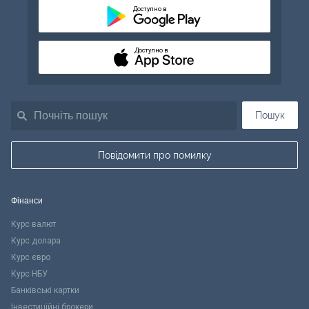
Доступно в
Доступно в
Пошук
Повідомити про помилку
Фінанси
Курс валют
Курс долара
Курс євро
Курс НБУ
Банківські картки
Інвестиційні брокери