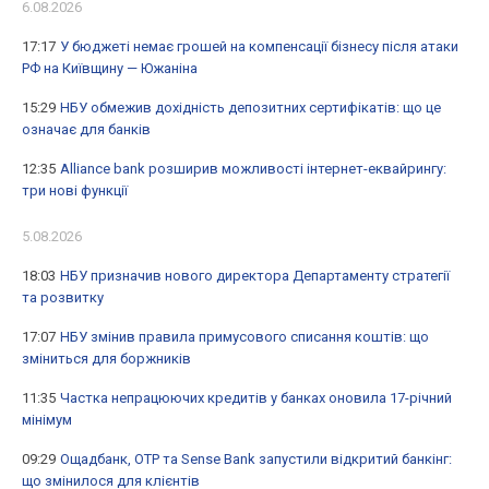
6.08.2026
17:17
У бюджеті немає грошей на компенсації бізнесу після атаки
РФ на Київщину — Южаніна
15:29
НБУ обмежив дохідність депозитних сертифікатів: що це
означає для банків
12:35
Alliance bank розширив можливості інтернет-еквайрингу:
три нові функції
5.08.2026
18:03
НБУ призначив нового директора Департаменту стратегії
та розвитку
17:07
НБУ змінив правила примусового списання коштів: що
зміниться для боржників
11:35
Частка непрацюючих кредитів у банках оновила 17-річний
мінімум
09:29
Ощадбанк, OTP та Sense Bank запустили відкритий банкінг:
що змінилося для клієнтів