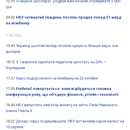
12:35
«Пакунок школяра»: родини вже почали отримувати 5 000
грн
09:02
НБУ четвертий тиждень поспіль продає понад $1 млрд
на міжбанку
7.08.2026
19:49
Українці шостий місяць поспіль купують більше євро, ніж
доларів
18:12
З 1 вересня зарплати педагогів зростуть на 20% —
Корецький
17:37
Євро подорожчало на міжбанку на 22 копійки
17:05
FinRetail повертається: коли відбудеться головна
конференція року, що об’єднує фінанси, рітейл і технології
16:44
НБУ випустить пам'ятну монету на честь Папи Римського
Іоанна Павла II
16:22
Долар і євро подешевшали: НБУ встановив курси валют на
10 серпня