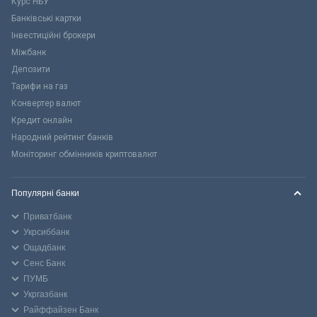
Курс НБУ
Банківські картки
Інвестиційні брокери
Міжбанк
Депозити
Тарифи на газ
Конвертер валют
Кредит онлайн
Народний рейтинг банків
Моніторинг обмінників криптовалют
Популярні банки
Приватбанк
Укрсиббанк
Ощадбанк
Сенс Банк
ПУМБ
Укргазбанк
Райффайзен Банк