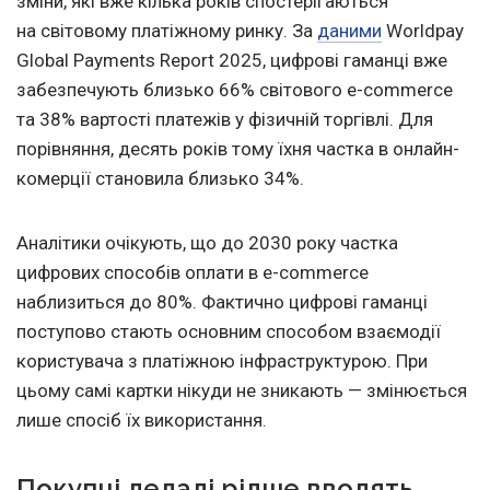
зміни, які вже кілька років спостерігаються
на світовому платіжному ринку. За
даними
Worldpay
Global Payments Report 2025, цифрові гаманці вже
забезпечують близько 66% світового e-commerce
та 38% вартості платежів у фізичній торгівлі. Для
порівняння, десять років тому їхня частка в онлайн-
комерції становила близько 34%.
Аналітики очікують, що до 2030 року частка
цифрових способів оплати в e-commerce
наблизиться до 80%. Фактично цифрові гаманці
поступово стають основним способом взаємодії
користувача з платіжною інфраструктурою. При
цьому самі картки нікуди не зникають — змінюється
лише спосіб їх використання.
Покупці дедалі рідше вводять