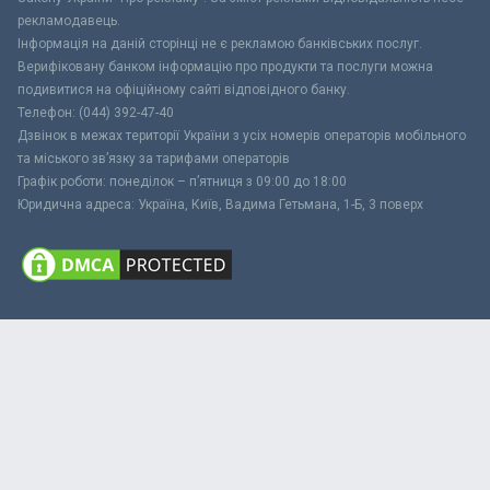
рекламодавець.
Інформація на даній сторінці не є рекламою банківських послуг.
Верифіковану банком інформацію про продукти та послуги можна
подивитися на офіційному сайті відповідного банку.
Телефон: (044) 392-47-40
Дзвінок в межах території України з усіх номерів операторів мобільного
та міського зв’язку за тарифами операторів
Графік роботи: понеділок – п’ятниця з 09:00 до 18:00
Юридична адреса: Україна, Київ, Вадима Гетьмана, 1-Б, 3 поверх