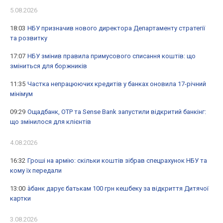
5.08.2026
18:03
НБУ призначив нового директора Департаменту стратегії
та розвитку
17:07
НБУ змінив правила примусового списання коштів: що
зміниться для боржників
11:35
Частка непрацюючих кредитів у банках оновила 17-річний
мінімум
09:29
Ощадбанк, OTP та Sense Bank запустили відкритий банкінг:
що змінилося для клієнтів
4.08.2026
16:32
Гроші на армію: скільки коштів зібрав спецрахунок НБУ та
кому їх передали
13:00
àбанк дарує батькам 100 грн кешбеку за відкриття Дитячої
картки
3.08.2026