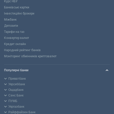
Курс НБУ
Банківські картки
Інвестиційні брокери
Міжбанк
Депозити
Тарифи на газ
Конвертер валют
Кредит онлайн
Народний рейтинг банків
Моніторинг обмінників криптовалют
Популярні банки
Приватбанк
Укрсиббанк
Ощадбанк
Сенс Банк
ПУМБ
Укргазбанк
Райффайзен Банк