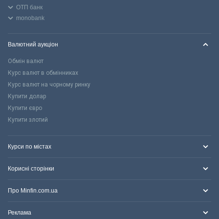
ОТП банк
monobank
Валютний аукціон
Обмін валют
Курс валют в обмінниках
Курс валют на чорному ринку
Купити долар
Купити євро
Купити злотий
Курси по містах
Корисні сторінки
Про Minfin.com.ua
Реклама