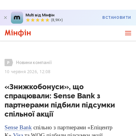
Multi від Мінфін
ВСТАНОВИТИ
(8,9K+)
Новини компанії
10 червня 2026, 12:08
«Знижкобонуси», що
спрацювали: Sense Bank з
партнерами підбили підсумки
спільної акції
Sense Bank
спільно з партнерами «Епіцентр
К»,
Visa
та WOG підбили підсумки акції