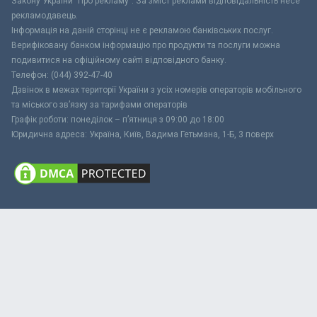
Закону України "Про рекламу". За зміст реклами відповідальність несе
рекламодавець.
Інформація на даній сторінці не є рекламою банківських послуг.
Верифіковану банком інформацію про продукти та послуги можна
подивитися на офіційному сайті відповідного банку.
Телефон: (044) 392-47-40
Дзвінок в межах території України з усіх номерів операторів мобільного
та міського зв’язку за тарифами операторів
Графік роботи: понеділок – п’ятниця з 09:00 до 18:00
Юридична адреса: Україна, Київ, Вадима Гетьмана, 1-Б, 3 поверх