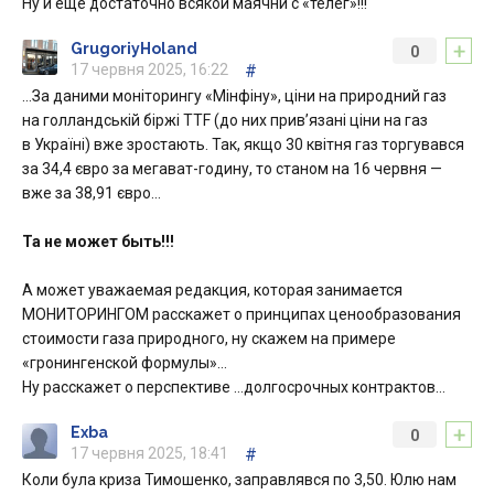
Ну и еще достаточно всякой маячни с «телег»!!!
+
GrugoriyHoland
0
17 червня 2025, 16:22
#
…За даними моніторингу «Мінфіну», ціни на природний газ
на голландській біржі TTF (до них прив’язані ціни на газ
в Україні) вже зростають. Так, якщо 30 квітня газ торгувався
за 34,4 євро за мегават-годину, то станом на 16 червня —
вже за 38,91 євро…
Та не может быть!!!
А может уважаемая редакция, которая занимается
МОНИТОРИНГОМ расскажет о принципах ценообразования
стоимости газа природного, ну скажем на примере
«гронингенской формулы»…
Ну расскажет о перспективе …долгосрочных контрактов…
+
Exba
0
17 червня 2025, 18:41
#
Коли була криза Тимошенко, заправлявся по 3,50. Юлю нам