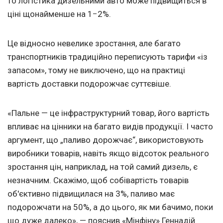
то логістика дизельними авто може підвищиться в
ціні щонайменше на 1−2%.
Це відносно невелике зростання, але багато
транспортників традиційно переписують тарифи «із
запасом», тому не виключено, що на практиці
вартість доставки подорожчає суттєвіше.
«Пальне — це інфраструктурний товар, його вартість
впливає на цінники на багато видів продукції. І часто
аргумент, що „паливо дорожчає“, використовують
виробники товарів, навіть якщо відсоток реального
зростання цін, наприклад, на той самий дизель, є
незначним. Скажімо, щоб собівартість товарів
об'єктивно підвищилася на 3%, паливо має
подорожчати на 50%, а до цього, як ми бачимо, поки
що дуже далеко», — пояснив «Мінфіну» Геннадій