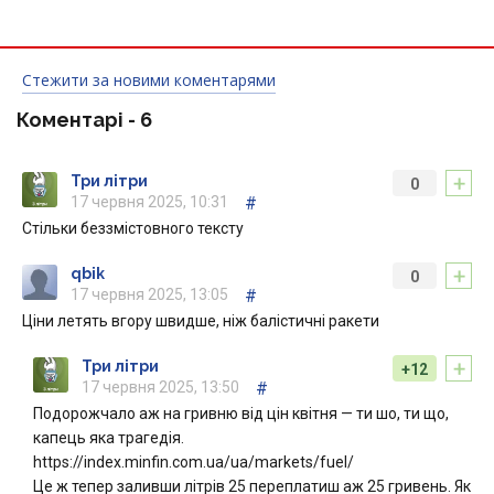
Стежити за новими коментарями
Коментарі -
6
+
Три літри
0
17 червня 2025, 10:31
#
Стільки беззмістовного тексту
+
qbik
0
17 червня 2025, 13:05
#
Ціни летять вгору швидше, ніж балістичні ракети
+
Три літри
+12
17 червня 2025, 13:50
#
Подорожчало аж на гривню від цін квітня — ти шо, ти що,
капець яка трагедія.
https://index.minfin.com.ua/ua/markets/fuel/
Це ж тепер заливши літрів 25 переплатиш аж 25 гривень. Як