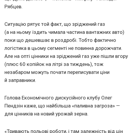
Рябцев.
Ситуацію рятує той факт, що зріджений газ
(а на ньому їздить чимала частина вантажних авто)
поки що дешевшає в роздробі. Тобто фактично
логістика в цьому сегменті не повинна дорожчати.
Але на опті цінники на зріджений газ уже пішли вгору
(плюс 60 копійок на літрі за тиждень), тож
незабаром можуть почати переписувати ціни
й заправники.
Голова Економічного дискусійного клубу Олег
Пендзін каже, що найбільша «паливна загроза» —
для цінників на новий урожай зерна.
«Тривають польові роботи, і там залежність від цін