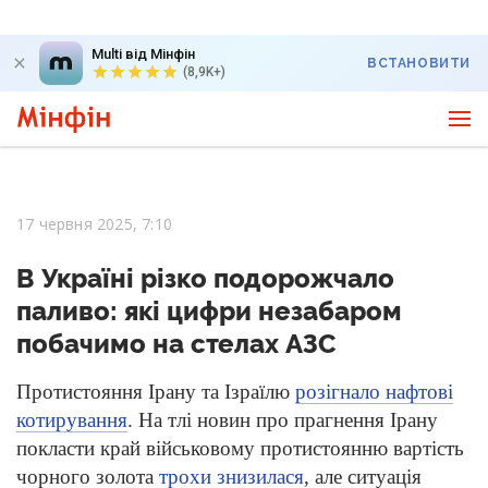
Multi від Мінфін
ВСТАНОВИТИ
(8,9K+)
17 червня 2025, 7:10
В Україні різко подорожчало
паливо: які цифри незабаром
побачимо на стелах АЗС
Протистояння Ірану та Ізраїлю
розігнало нафтові
котирування
. На тлі новин про прагнення Ірану
покласти край військовому протистоянню вартість
чорного золота
трохи знизилася
, але ситуація