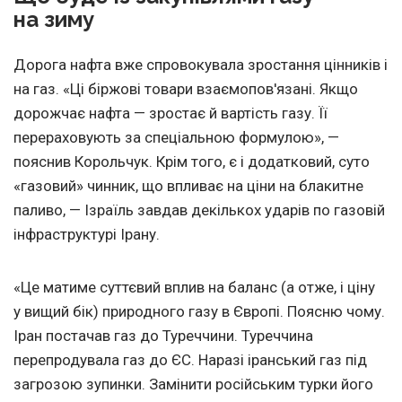
на зиму
Дорога нафта вже спровокувала зростання цінників і
на газ. «Ці біржові товари взаємопов'язані. Якщо
дорожчає нафта — зростає й вартість газу. Її
перераховують за спеціальною формулою», —
пояснив Корольчук. Крім того, є і додатковий, суто
«газовий» чинник, що впливає на ціни на блакитне
паливо, — Ізраїль завдав декількох ударів по газовій
інфраструктурі Ірану.
«Це матиме суттєвий вплив на баланс (а отже, і ціну
у вищий бік) природного газу в Європі. Поясню чому.
Іран постачав газ до Туреччини. Туреччина
перепродувала газ до ЄС. Наразі іранський газ під
загрозою зупинки. Замінити російським турки його