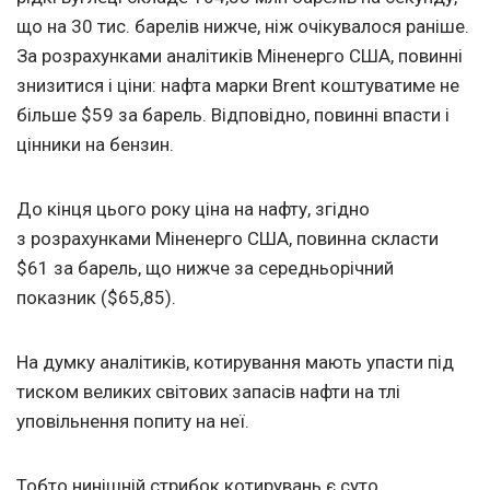
що на 30 тис. барелів нижче, ніж очікувалося раніше.
За розрахунками аналітиків Міненерго США, повинні
знизитися і ціни: нафта марки Brent коштуватиме не
більше $59 за барель. Відповідно, повинні впасти і
цінники на бензин.
До кінця цього року ціна на нафту, згідно
з розрахунками Міненерго США, повинна скласти
$61 за барель, що нижче за середньорічний
показник ($65,85).
На думку аналітиків, котирування мають упасти під
тиском великих світових запасів нафти на тлі
уповільнення попиту на неї.
Тобто нинішній стрибок котирувань є суто