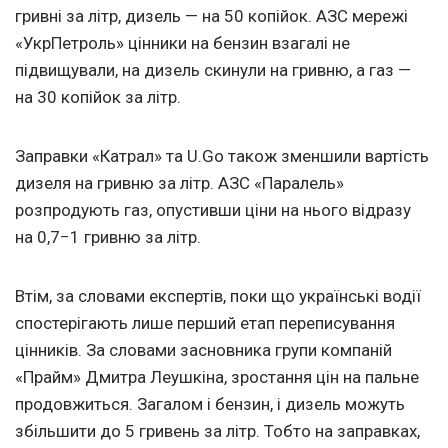
гривні за літр, дизель — на 50 копійок. АЗС мережі
«УкрПетроль» цінники на бензин взагалі не
підвищували, на дизель скинули на гривню, а газ —
на 30 копійок за літр.
Заправки «Катрал» та U.Go також зменшили вартість
дизеля на гривню за літр. АЗС «Паралель»
розпродують газ, опустивши ціни на нього відразу
на 0,7−1 гривню за літр.
Втім, за словами експертів, поки що українські водії
спостерігають лише перший етап переписування
цінників. За словами засновника групи компаній
«Прайм» Дмитра Леушкіна, зростання цін на пальне
продовжиться. Загалом і бензин, і дизель можуть
збільшити до 5 гривень за літр. Тобто на заправках,