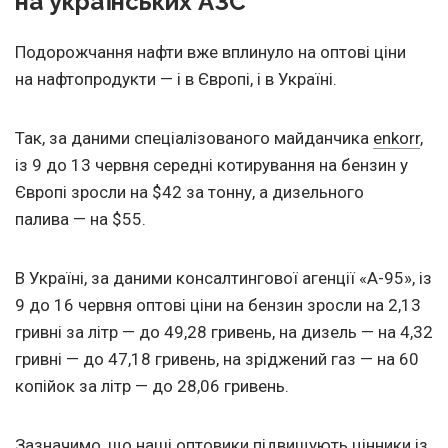
на українських АЗС
Подорожчання нафти вже вплинуло на оптові ціни
на нафтопродукти — і в Європі, і в Україні.
Так, за даними спеціалізованого майданчика
enkorr
,
із 9 до 13 червня середні котирування на бензин у
Європі зросли на $42 за тонну, а дизельного
палива — на $55.
В Україні, за даними консалтингової агенції «А-95», із
9 до 16 червня оптові ціни на бензин зросли на 2,13
гривні за літр — до 49,28 гривень, на дизель — на 4,32
гривні — до 47,18 гривень, на зріджений газ — на 60
копійок за літр — до 28,06 гривень.
Зазначимо, що наші оптовики підвищують цінники із