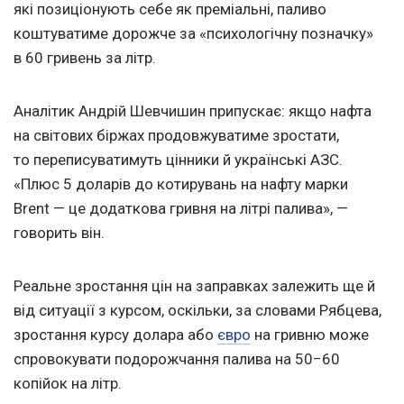
які позиціонують себе як преміальні, паливо
коштуватиме дорожче за «психологічну позначку»
в 60 гривень за літр.
Аналітик Андрій Шевчишин припускає: якщо нафта
на світових біржах продовжуватиме зростати,
то переписуватимуть цінники й українські АЗС.
«Плюс 5 доларів до котирувань на нафту марки
Brent — це додаткова гривня на літрі палива», —
говорить він.
Реальне зростання цін на заправках залежить ще й
від ситуації з курсом, оскільки, за словами Рябцева,
зростання курсу долара або
євро
на гривню може
спровокувати подорожчання палива на 50−60
копійок на літр.