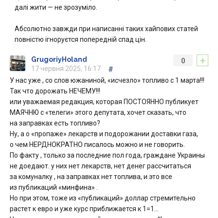
далі жити — не зрозуміло.
Абсолютно завжди при написанні таких хайпових статей
повністю ігноруєтся попередній спад цін.
+
GrugoriyHoland
0
17 червня 2025, 16:17
#
У нас уже , со слов южаниной, «исчезло» топливо с 1 марта!!!
Так что дорожать НЕЧЕМУ!!!
или уважаемая редакция, которая ПОСТОЯННО публикует
МАЯЧНЮ с «телеги» этого депутата, хочет сказать, что
на заправках есть топливо?
Ну, а о «пропаже» лекарств и подорожании доставки газа,
о чем НЕРДНОКРАТНО писалось можно и не говорить.
По факту , только за последние пол года, граждане Украины
не доедают. у них нет лекарств, нет денег рассчитаться
за комуналку , на заправках нет топлива, и это все
из публикаций «минфина» .
Но при этом, тоже из «публикаций» доллар стремительно
растет к евро и уже курс приближается к 1=1…