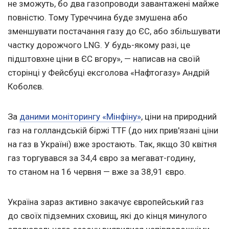
не зможуть, бо два газопроводи завантажені майже
повністю. Тому Туреччина буде змушена або
зменшувати постачання газу до ЄС, або збільшувати
частку дорожчого LNG. У будь-якому разі, це
підштовхне ціни в ЄС вгору», — написав на своїй
сторінці у Фейсбуці ексголова «Нафтогазу» Андрій
Коболєв.
За
даними моніторингу «Мінфіну»
, ціни на природний
газ на голландській біржі TTF (до них прив'язані ціни
на газ в Україні) вже зростають. Так, якщо 30 квітня
газ торгувався за 34,4 євро за мегават-годину,
то станом на 16 червня — вже за 38,91 євро.
Україна зараз активно закачує європейський газ
до своїх підземних сховищ, які до кінця минулого