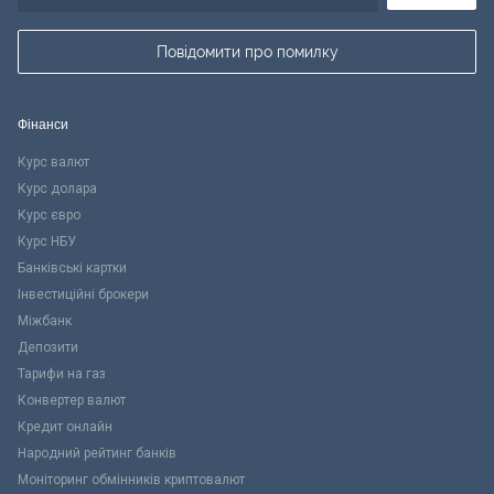
Повідомити про помилку
Фінанси
Курс валют
Курс долара
Курс євро
Курс НБУ
Банківські картки
Інвестиційні брокери
Міжбанк
Депозити
Тарифи на газ
Конвертер валют
Кредит онлайн
Народний рейтинг банків
Моніторинг обмінників криптовалют