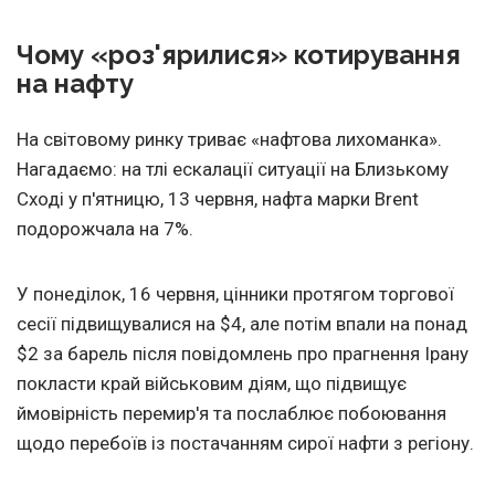
Чому «роз'ярилися» котирування
на нафту
На світовому ринку триває «нафтова лихоманка».
Нагадаємо: на тлі ескалації ситуації на Близькому
Сході у п'ятницю, 13 червня, нафта марки Brent
подорожчала на 7%.
У понеділок, 16 червня, цінники протягом торгової
сесії підвищувалися на $4, але потім впали на понад
$2 за барель після повідомлень про прагнення Ірану
покласти край військовим діям, що підвищує
ймовірність перемир'я та послаблює побоювання
щодо перебоїв із постачанням сирої нафти з регіону.