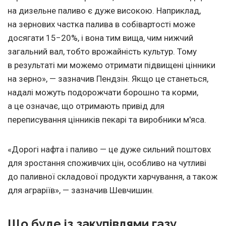
на дизельне паливо є дуже високою. Наприклад,
на зернових частка палива в собівартості може
досягати 15−20%, і вона тим вища, чим нижчий
загальний вал, тобто врожайність культур. Тому
в результаті ми можемо отримати підвищені цінники
на зерно», — зазначив Пендзін. Якщо це станеться,
надалі можуть подорожчати борошно та корми,
а це означає, що отримають привід для
переписування цінників пекарі та виробники м'яса.
«Дорогі нафта і паливо — це дуже сильний поштовх
для зростання споживчих цін, особливо на чутливі
до паливної складової продукти харчування, а також
для аграріїв», — зазначив Шевчишин.
Що буде із закупівлями газу