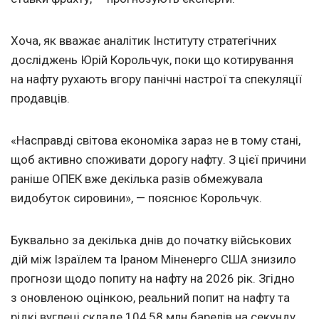
Хоча, як вважає аналітик Інституту стратегічних
досліджень Юрій Корольчук, поки що котирування
на нафту рухають вгору панічні настрої та спекуляції
продавців.
«Насправді світова економіка зараз не в тому стані,
щоб активно споживати дорогу нафту. З цієї причини
раніше ОПЕК вже декілька разів обмежувала
видобуток сировини», — пояснює Корольчук.
Буквально за декілька днів до початку військових
дій між Ізраїлем та Іраном Міненерго США знизило
прогнози щодо попиту на нафту на 2026 рік. Згідно
з оновленою оцінкою, реальний попит на нафту та
рідкі вуглеці складе 104,58 млн барелів на секунду,