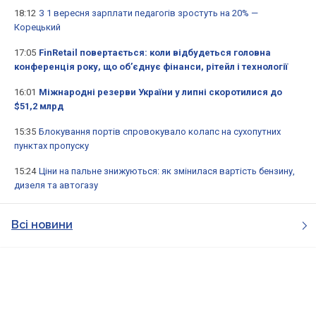
18:12
З 1 вересня зарплати педагогів зростуть на 20% —
Корецький
17:05
FinRetail повертається: коли відбудеться головна
конференція року, що об’єднує фінанси, рітейл і технології
16:01
Міжнародні резерви України у липні скоротилися до
$51,2 млрд
15:35
Блокування портів спровокувало колапс на сухопутних
пунктах пропуску
15:24
Ціни на пальне знижуються: як змінилася вартість бензину,
дизеля та автогазу
Всі новини