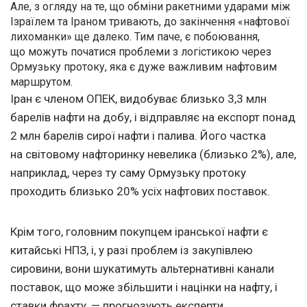
Але, з огляду на те, що обміни ракетними ударами між
Ізраїлем та Іраном тривають, до закінчення «нафтової
лихоманки» ще далеко. Тим паче, є побоювання,
що можуть початися проблеми з логістикою через
Ормузьку протоку, яка є дуже важливим нафтовим
маршрутом.
Іран є членом ОПЕК, видобуває близько 3,3 млн
барелів нафти на добу, і відправляє на експорт понад
2 млн барелів сирої нафти і палива. Його частка
на світовому нафторинку невелика (близько 2%), але,
наприклад, через ту саму Ормузьку протоку
проходить близько 20% усіх нафтових поставок.
Крім того, головним покупцем іранської нафти є
китайські НПЗ, і, у разі проблем із закупівлею
сировини, вони шукатимуть альтернативні канали
поставок, що може збільшити і націнки на нафту, і
ставки фрахту, — прогнозують експерти.