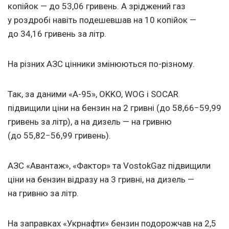
копійок — до 53,06 гривень. А зріджений газ
у роздробі навіть подешевшав на 10 копійок —
до 34,16 гривень за літр.
На різних АЗС цінники змінюються по-різному.
Так, за даними «А-95», OKKO, WOG і SOCAR
підвищили ціни на бензин на 2 гривні (до 58,66−59,99
гривень за літр), а на дизель — на гривню
(до 55,82−56,99 гривень).
АЗС «Авантаж», «Фактор» та VostokGaz підвищили
ціни на бензин відразу на 3 гривні, на дизель —
на гривню за літр.
На заправках «Укрнафти» бензин подорожчав на 2,5