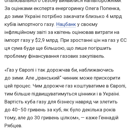
опалювального сезону виявилися напівпорожніми.
За оцінками експерта енергоринку Олега Попенка,
до зими Україні потрібно закачати близько 4 млрд
кубів імпортного газу.
Нацбанк
у своєму
інфляційному звіті за квітень оцінював витрати на
імпорт газу у $2,9 млрд. При зростанні цін на газ у ЄС
ця сума буде ще більшою, що лише погіршить
проблему фінансування газових закупівель.
«Газ у Європі і так дорожчав би, наближаючись
до зими. Але „іранський“ чинник може прискорити
цей процес. Чим дорожче газ коштуватиме в Європі,
тим більше підвищуватимуться цінники і в Україні.
Вартість куба газу для бізнесу навряд чи злетить
до 40−50 гривень за куб, як було декілька років
тому, але до 30 гривень цілком», — каже Геннадій
Рябцев.