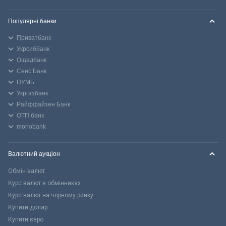
Популярні банки
Приватбанк
Укрсиббанк
Ощадбанк
Сенс Банк
ПУМБ
Укргазбанк
Райффайзен Банк
ОТП банк
monobank
Валютний аукціон
Обмін валют
Курс валют в обмінниках
Курс валют на чорному ринку
Купити долар
Купити євро