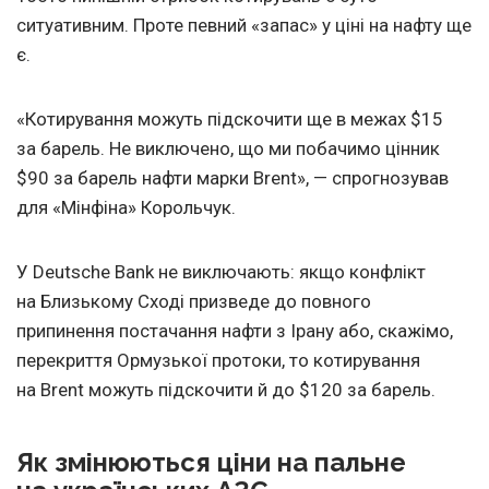
ситуативним. Проте певний «запас» у ціні на нафту ще
є.
«Котирування можуть підскочити ще в межах $15
за барель. Не виключено, що ми побачимо цінник
$90 за барель нафти марки Brent», — спрогнозував
для «Мінфіна» Корольчук.
У Deutsche Bank не виключають: якщо конфлікт
на Близькому Сході призведе до повного
припинення постачання нафти з Ірану або, скажімо,
перекриття Ормузької протоки, то котирування
на Brent можуть підскочити й до $120 за барель.
Як змінюються ціни на пальне