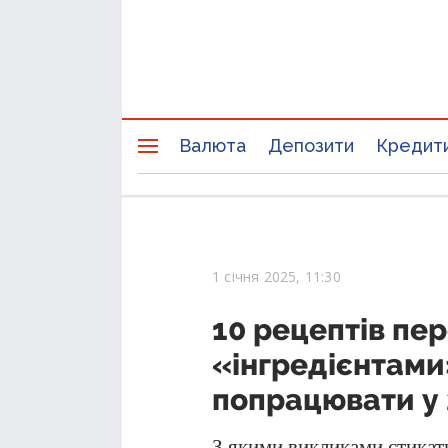
Валюта
Депозити
Кредит
1 січня 2025, 11:30
10 рецептів пе
«інгредієнтами
попрацювати у 
З якими викликами стикат