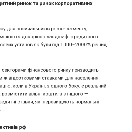
дитний ринок та ринок корпоративних
ку для позичальників prime-сегменту,
 змінюють докорінно ландшафт кредитного
нсових установ як були під 1000−2000% річних,
и секторами фінансового ринку призводить
 між відсотковими ставками для населення.
цію, коли в Україні, з одного боку, є реальний
а розмістити вільні кошти, а з іншого —
редитні ставки, які перевищують нормальні
.
 активів рф