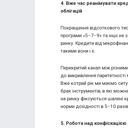
4. Вже час реанімувати кре
облігацій
Покращення відсоткового тис
програми «5−7−9» та інші не
ринку. Кредити від мікрофіна
такими вони і є.
Перекритий канал між різним
до викривлення паритетності
Вже котрий рік ми маємо ситуа
брак інструментів, в які можн
на ринку фіксуються шалені к
норми дохідності в 5−10 разів
5. Робота над конфіскацією