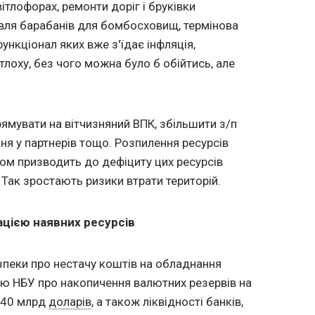
вітлофорах, ремонти доріг і бруківки
івля барабанів для бомбосховищ, термінова
ункціонал яких вже з'їдає інфляція,
тлоху, без чого можна було б обійтись, але
рямувати на вітчизняний ВПК, збільшити з/п
ня у партнерів тощо. Розпилення ресурсів
дом призводить до дефіциту цих ресурсів
 Так зростають ризики втрати територій.
ацією наявних ресурсів
езпеки про нестачу коштів на обладнання
 НБУ про накопичення валютних резервів на
5−40 млрд
доларів
, а також ліквідності банків,