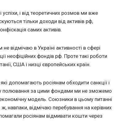
і успіхи, і від теоретичних розмов ми вже
скуються тільки доходи від активів рф,
онфіскація самих активів.
м не відмічаю в Україні активності в сфері
ії неофіційних фондів рф. Проте такі роботи
анії, США і низці європейських країн.
 які допомагають росіянам обходити санкції і
тку полювання за цими фондами ми не зможемо
 економічну модель. Союзники в цьому питанні
 я ж, навпаки, відмічаю перебування на керівних
опомагали росіянам відмивати кошти через