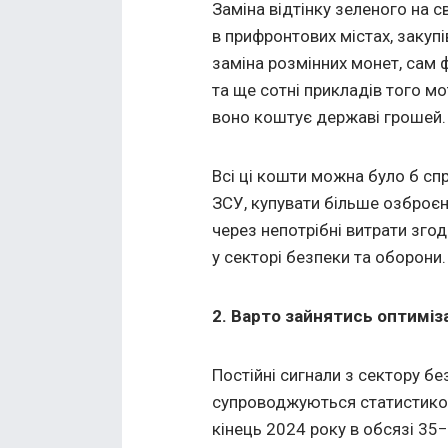
Заміна відтінку зеленого на с
в прифронтових містах, закуп
заміна розмінних монет, сам ф
та ще сотні прикладів того мо
воно коштує державі грошей.
Всі ці кошти можна було б сп
ЗСУ, купувати більше озброєн
через непотрібні витрати зго
у секторі безпеки та оборони.
2. Варто зайнятись оптиміз
Постійні сигнали з сектору б
супроводжуються статистикою
кінець 2024 року в обсязі 3