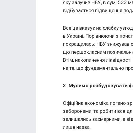
яку залучив НБУ, в сумі 533 м
відбувається підвищення пода
Все це вказує на слабку узгод
в Україні. Порівнюючи з поча
покращилась: НБУ знижував ст
що першокласним позичальни
Втім, накопичення ліквідності
на те, що фундаментально пр
3. Мусимо розбудовувати ф
Офіційна економіка погано зр
заборонами, та робити все дл
залишались захмарними, а від 
лише назва.