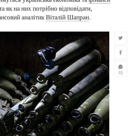
та як на них потрібно відповідати,
ансовий аналітик
Віталій Шапран
.
15