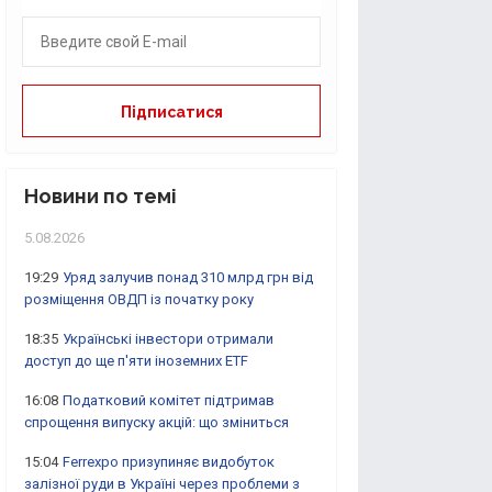
Новини по темі
5.08.2026
19:29
Уряд залучив понад 310 млрд грн від
розміщення ОВДП із початку року
18:35
Українські інвестори отримали
доступ до ще п'яти іноземних ETF
16:08
Податковий комітет підтримав
спрощення випуску акцій: що зміниться
15:04
Ferrexpo призупиняє видобуток
залізної руди в Україні через проблеми з