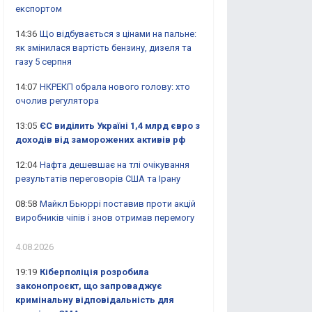
експортом
14:36
Що відбувається з цінами на пальне:
як змінилася вартість бензину, дизеля та
газу 5 серпня
14:07
НКРЕКП обрала нового голову: хто
очолив регулятора
13:05
ЄС виділить Україні 1,4 млрд євро з
доходів від заморожених активів рф
12:04
Нафта дешевшає на тлі очікування
результатів переговорів США та Ірану
08:58
Майкл Бьюррі поставив проти акцій
виробників чіпів і знов отримав перемогу
4.08.2026
19:19
Кіберполіція розробила
законопроєкт, що запроваджує
кримінальну відповідальність для