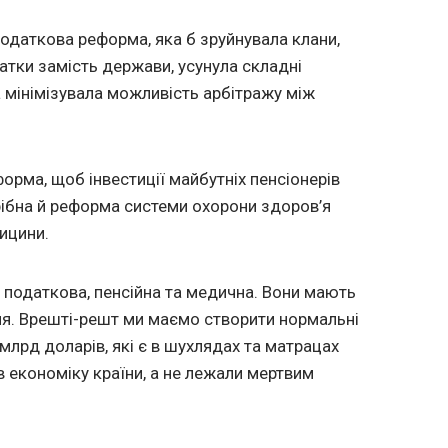
податкова реформа, яка б зруйнувала клани,
тки замість держави, усунула складні
 мінімізувала можливість арбітражу між
еформа, щоб інвестиції майбутніх пенсіонерів
ібна й реформа системи охорони здоров’я
дицини.
 податкова, пенсійна та медична. Вони мають
ня. Врешті-решт ми маємо створити нормальні
млрд доларів, які є в шухлядах та матрацах
 в економіку країни, а не лежали мертвим