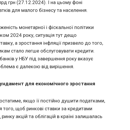
лрд грн (27.12.2024). І на цьому фоні
тків для малого бізнесу та населення.
женість монетарної і фіскальної політики
тком 2024 року, ситуація тут дещо
авку, а зростання інфляції призвело до того,
кам стало легше обслуговувати кредити.
 банків у НБУ під завершення року вказує
облема є далекою від вирішення.
ундамент для економічного зростання
остатиме, якщо її постійно душити податками,
я того, щоб ринкові ставки за кредитами
ринку акцій та облігацій в країні залишалась