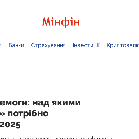
и
Банки
Страхування
Інвестиції
Криптовал
ремоги: над якими
» потрібно
2025
имуться українська економіка та
фінанси