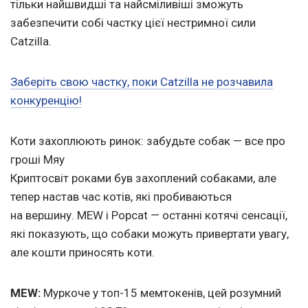
тільки найшвидші та найсміливіші зможуть
забезпечити собі частку цієї нестримної сили
Catzilla.
Заберіть свою частку, поки Catzilla не розчавила
конкуренцію!
Коти захоплюють ринок: забудьте собак — все про
гроші Мяу
Криптосвіт роками був захоплений собаками, але
тепер настав час котів, які пробиваються
на вершину. MEW і Popcat — останні котячі сенсації,
які показують, що собаки можуть привертати увагу,
але кошти приносять коти.
MEW
:
Муркоче у топ-15 мемтокенів, цей розумний