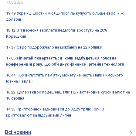
7.08.2026
19:49
Українці шостий місяць поспіль купують більше євро, ніж
доларів
18:12
З 1 вересня зарплати педагогів зростуть на 20% —
Корецький
17:37
Євро подорожчало на міжбанку на 22 копійки
17:05
FinRetail повертається: коли відбудеться головна
конференція року, що об’єднує фінанси, рітейл і технології
16:44
НБУ випустить пам'ятну монету на честь Папи Римського
Іоанна Павла II
16:22
Долар і євро подешевшали: НБУ встановив курси валют на
10 серпня
14:33
Крипторинок відновився до $2,29 трлн: Топ-10
криптовалют за підсумками липня
Всі новини