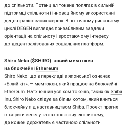
до спільноти. Потенціал токена полягає в сильній
підтримці спільноти і інноваційному використанні
децентралізованих мереж. В поточному ринковому
циклі DEGEN виглядає привабливим завдяки
орієнтації на спільноту і зростаючому інтересу
до децентралізованих соціальних платформ.
Shiro Neko ($SHIRO): новий мемтокен
на блокчейні
Ethereum
Shiro Neko, що в перекладі з японської означає
«Білий кіт», — мемтокен, який працює на блокчейні
Ethereum. Натхненний успіхом токенів, таких як
Shiba
Inu
, Shiro Neko слідує за білим котом, який вчиться
блокчейну під наставництвом Shiba. Проект прагне
створити веселу та захоплюючу екосистему,
де кожен держатель є частиною спільноти.