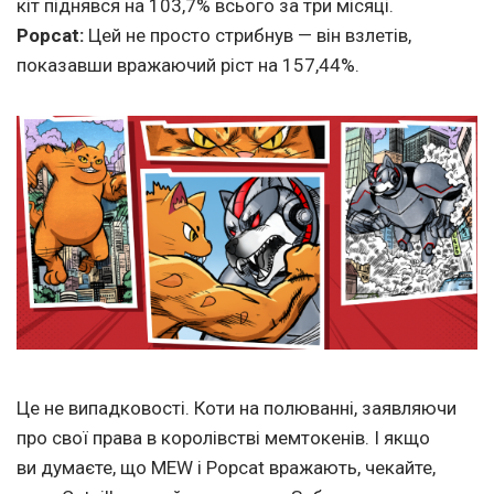
кіт піднявся на 103,7% всього за три місяці.
Popcat
:
Цей не просто стрибнув — він взлетів,
показавши вражаючий ріст на 157,44%.
Це не випадковості. Коти на полюванні, заявляючи
про свої права в королівстві мемтокенів. І якщо
ви думаєте, що MEW і Popcat вражають, чекайте,