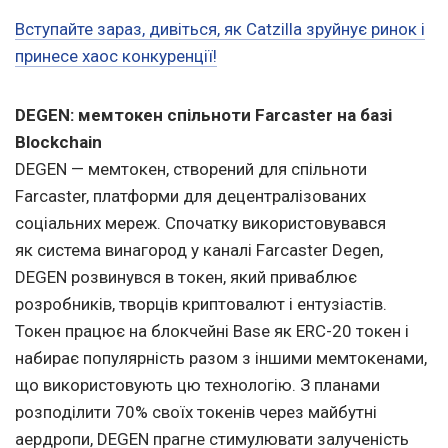
Вступайте зараз, дивіться, як Catzilla зруйнує ринок і
принесе хаос конкуренції!
DEGEN: мемтокен спільноти Farcaster на базі
Blockchain
DEGEN — мемтокен, створений для спільноти
Farcaster, платформи для децентралізованих
соціальних мереж. Спочатку використовувався
як система винагород у каналі Farcaster Degen,
DEGEN розвинувся в токен, який приваблює
розробників, творців криптовалют і ентузіастів.
Токен працює на блокчейні Base як ERC-20 токен і
набирає популярність разом з іншими мемтокенами,
що використовують цю технологію. З планами
розподілити 70% своїх токенів через майбутні
аердропи, DEGEN прагне стимулювати залученість