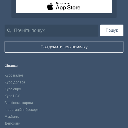
Доступно в
Пошук
Повідомити про помилку
Фінанси
Курс валют
Курс долара
Курс євро
Курс НБУ
Банківські картки
Інвестиційні брокери
Міжбанк
Депозити