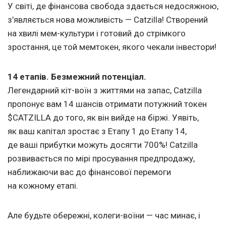
У світі, де фінансова свобода здається недосяжною,
з’являється нова можливість — Catzilla! Створений
на хвилі мем-культури і готовий до стрімкого
зростання, це той мемтокен, якого чекали інвестори!
14 етапів. Безмежний потенціал.
Легендарний кіт-воїн з життями на запас, Catzilla
пропонує вам 14 шансів отримати потужний токен
$CATZILLA до того, як він вийде на біржі. Уявіть,
як ваш капітал зростає з Етапу 1 до Етапу 14,
де ваші прибутки можуть досягти 700%! Catzilla
розвивається по мірі просування предпродажу,
наближаючи вас до фінансової перемоги
на кожному етапі.
Але будьте обережні, колеги-воїни — час минає, і