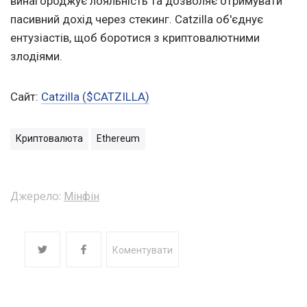
винагороджує лояльність та дозволяє отримувати
пасивний дохід через стекинг. Catzilla об'єднує
ентузіастів, щоб боротися з криптовалютними
злодіями.
Сайт:
Catzilla ($CATZILLA)
Криптовалюта
Ethereum
Джерело:
Мінфін
Коментувати