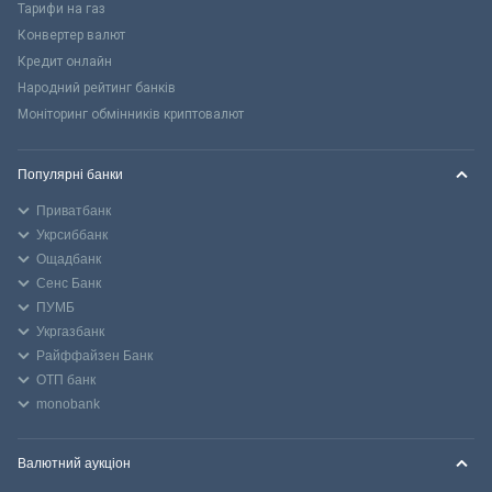
Тарифи на газ
Конвертер валют
Кредит онлайн
Народний рейтинг банків
Моніторинг обмінників криптовалют
Популярні банки
Приватбанк
Укрсиббанк
Ощадбанк
Сенс Банк
ПУМБ
Укргазбанк
Райффайзен Банк
ОТП банк
monobank
Валютний аукціон