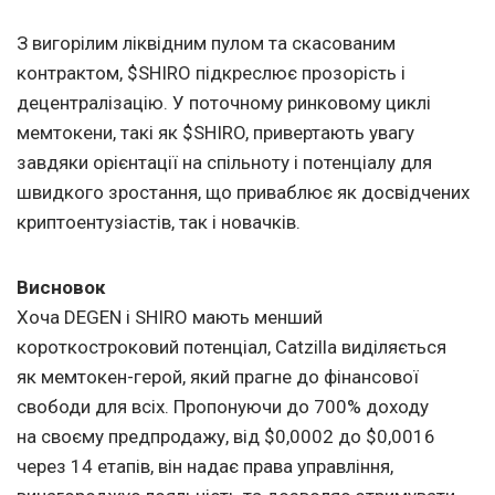
З вигорілим ліквідним пулом та скасованим
контрактом, $SHIRO підкреслює прозорість і
децентралізацію. У поточному ринковому циклі
мемтокени, такі як $SHIRO, привертають увагу
завдяки орієнтації на спільноту і потенціалу для
швидкого зростання, що приваблює як досвідчених
криптоентузіастів, так і новачків.
Висновок
Хоча DEGEN і SHIRO мають менший
короткостроковий потенціал, Catzilla виділяється
як мемтокен-герой, який прагне до фінансової
свободи для всіх. Пропонуючи до 700% доходу
на своєму предпродажу, від $0,0002 до $0,0016
через 14 етапів, він надає права управління,