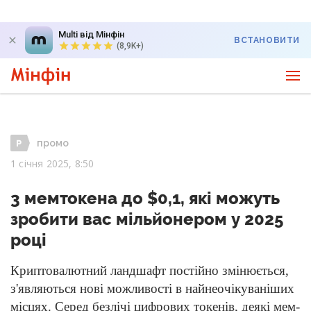
Multi від Мінфін
ВСТАНОВИТИ
(8,9K+)
промо
1 січня 2025, 8:50
3 мемтокена до $0,1, які можуть
зробити вас мільйонером у 2025
році
Криптовалютний ландшафт постійно змінюється,
з'являються нові можливості в найнеочікуваніших
місцях. Серед безлічі цифрових токенів, деякі мем-