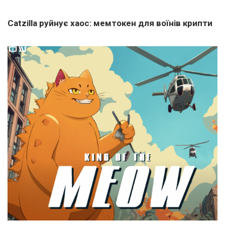
Catzilla руйнує хаос: мемтокен для воїнів крипти