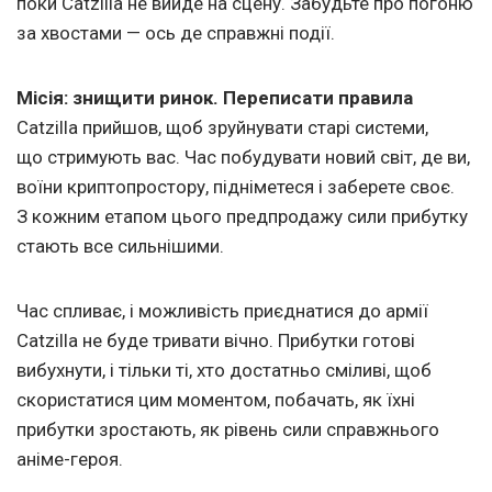
поки Catzilla не вийде на сцену. Забудьте про погоню
за хвостами — ось де справжні події.
Місія: знищити ринок. Переписати правила
Catzilla прийшов, щоб зруйнувати старі системи,
що стримують вас. Час побудувати новий світ, де ви,
воїни криптопростору, підніметеся і заберете своє.
З кожним етапом цього предпродажу сили прибутку
стають все сильнішими.
Час спливає, і можливість приєднатися до армії
Catzilla не буде тривати вічно. Прибутки готові
вибухнути, і тільки ті, хто достатньо сміливі, щоб
скористатися цим моментом, побачать, як їхні
прибутки зростають, як рівень сили справжнього
аніме-героя.