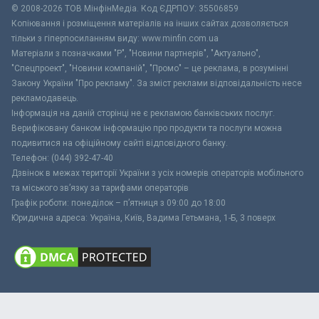
© 2008-2026 ТОВ МiнфiнМедiа. Код ЄДРПОУ: 35506859
Копіювання і розміщення матеріалів на інших сайтах дозволяється
тільки з гіперпосиланням виду: www.minfin.com.ua
Матеріали з позначками "Р", "Новини партнерів", "Актуально",
"Спецпроект", "Новини компаній", "Промо" – це реклама, в розумінні
Закону України "Про рекламу". За зміст реклами відповідальність несе
рекламодавець.
Інформація на даній сторінці не є рекламою банківських послуг.
Верифіковану банком інформацію про продукти та послуги можна
подивитися на офіційному сайті відповідного банку.
Телефон: (044) 392-47-40
Дзвінок в межах території України з усіх номерів операторів мобільного
та міського зв’язку за тарифами операторів
Графік роботи: понеділок – п’ятниця з 09:00 до 18:00
Юридична адреса: Україна, Київ, Вадима Гетьмана, 1-Б, 3 поверх