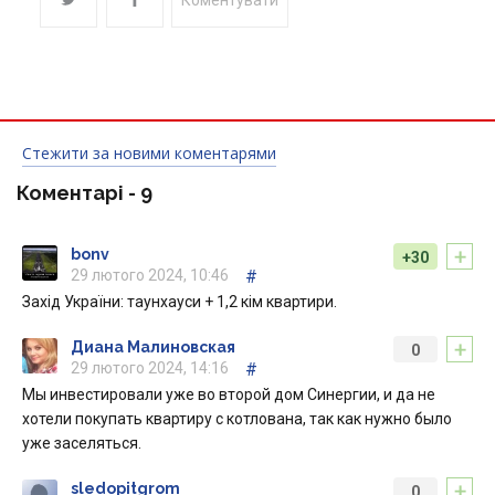
Коментувати
Стежити за новими коментарями
Коментарі -
9
+
bonv
+30
29 лютого 2024, 10:46
#
Захід України: таунхауси + 1,2 кім квартири.
+
Диана Малиновская
0
29 лютого 2024, 14:16
#
Мы инвестировали уже во второй дом Синергии, и да не
хотели покупать квартиру с котлована, так как нужно было
уже заселяться.
+
sledopitgrom
0