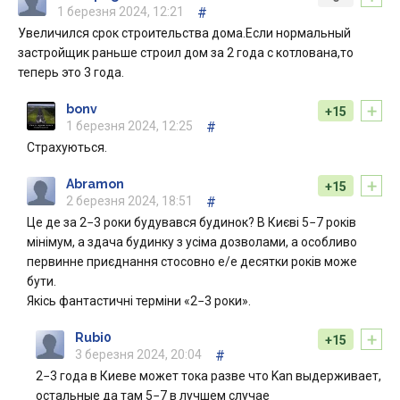
1 березня 2024, 12:21
#
Увеличился срок строительства дома.Если нормальный
застройщик раньше строил дом за 2 года с котлована,то
теперь это 3 года.
+
bonv
+15
1 березня 2024, 12:25
#
Страхуються.
+
Abramon
+15
2 березня 2024, 18:51
#
Це де за 2−3 роки будувався будинок? В Києві 5−7 років
мінімум, а здача будинку з усіма дозволами, а особливо
первинне приєднання стосовно е/е десятки років може
бути.
Якісь фантастичні терміни «2−3 роки».
+
Rubi0
+15
3 березня 2024, 20:04
#
2−3 года в Киеве может тока разве что Kan выдерживает,
остальные да там 5−7 в лучшем случае