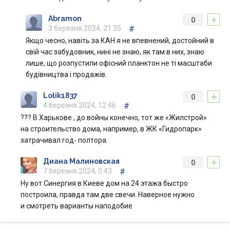
+
Abramon
0
3 березня 2024, 21:35
#
Якщо чесно, навіть за КАН я не впевнений, достойний в
свій час забудовник, нині не знаю, як там в них, знаю
лише, що розпустили офісний планктон не ті масштаби
будівництва і продажів.
+
Lolik1837
0
4 березня 2024, 12:46
#
??? В Харькове , до войны конечно, тот же «Жилстрой»
на строительство дома, например, в ЖК «Гидропарк»
затрачивал год- полтора.
+
Диана Малиновская
0
7 березня 2024, 0:43
#
Ну вот Синергия в Киеве дом на 24 этажа быстро
построила, правда там две свечи. Наверное нужно
и смотреть варианты наподобие