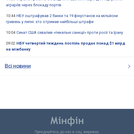
аграріїв через блокаду портів
10:44
НБУ оштрафував 2 банки та 19 фінустанов на мільйони
гривень у липні: хто отримав найбільші штрафи
10:04
Сенат США схвалив «пекельні санкції» проти росії та Ірану
09:02
НБУ четвертий тиждень поспіль продає понад $1 млрд
на міжбанку
Всі новини
Приєднуйтесь до нас в соц. мережах: