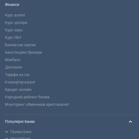
Фінанси
Курс валют
Курс долара
Курс євро
Курс НБУ
Банківські картки
Інвестиційні брокери
Міжбанк
Депозити
Тарифи на газ
Конвертер валют
Кредит онлайн
Народний рейтинг банків
Моніторинг обмінників криптовалют
Популярні банки
Приватбанк
Укрсиббанк