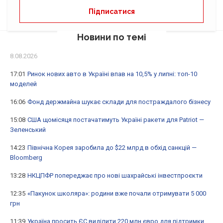
Новини по темі
8.08.2026
17:01
Ринок нових авто в Україні впав на 10,5% у липні: топ-10
моделей
16:06
Фонд держмайна шукає склади для постраждалого бізнесу
15:08
США щомісяця постачатимуть Україні ракети для Patriot —
Зеленський
14:23
Північна Корея заробила до $22 млрд в обхід санкцій —
Bloomberg
13:28
НКЦПФР попереджає про нові шахрайські інвестпроєкти
12:35
«Пакунок школяра»: родини вже почали отримувати 5 000
грн
11:39
Україна просить ЄС виділити 220 млн євро для підтримки