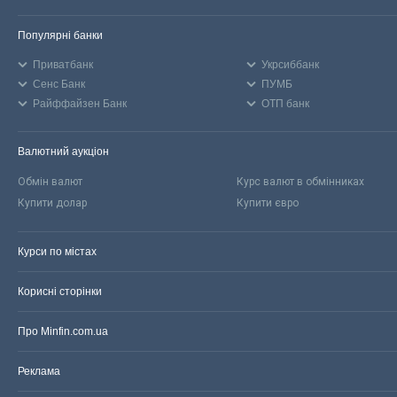
Популярні банки
Приватбанк
Укрсиббанк
Сенс Банк
ПУМБ
Райффайзен Банк
ОТП банк
Валютний аукціон
Обмін валют
Курс валют в обмінниках
Купити долар
Купити євро
Курси по містах
Корисні сторінки
Про Minfin.com.ua
Реклама