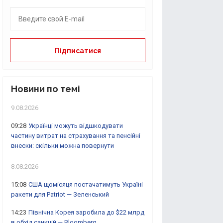
Новини по темі
9.08.2026
09:28
Українці можуть відшкодувати
частину витрат на страхування та пенсійні
внески: скільки можна повернути
8.08.2026
15:08
США щомісяця постачатимуть Україні
ракети для Patriot — Зеленський
14:23
Північна Корея заробила до $22 млрд
в обхід санкцій — Bloomberg