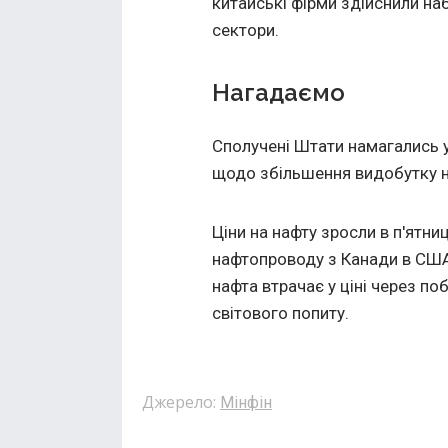
китайські фірми здійснили наб
сектори.
Нагадаємо
Сполучені Штати намагались 
щодо збільшення видобутку н
Ціни на нафту зросли в п'ятни
нафтопроводу з Канади в США
нафта втрачає у ціні через п
світового попиту.
Джерело:
Мінфін