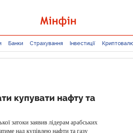
и
Банки
Страхування
Інвестиції
Криптовал
ати купувати нафту та
ської затоки заявив лідерам арабських
тиме над купівлею нафти та газу