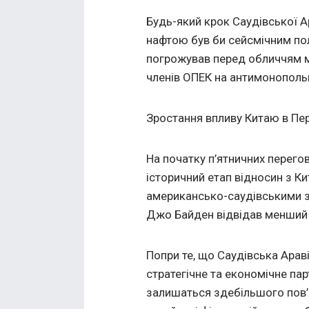
Будь-який крок Саудівської Ар
нафтою був би сейсмічним пол
погрожував перед обличчям 
членів ОПЕК на антимонопольн
Зростання впливу Китаю в Пе
На початку п’ятничних перег
історичний етап відносин з К
американсько-саудівськими зу
Джо Байден відвідав менший а
Попри те, що Саудівська Араві
стратегічне та економічне пар
залишаться здебільшого пов’