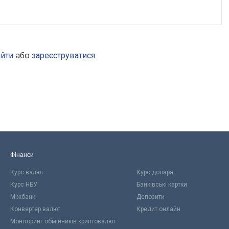
або
ійти
зареєструватися
Фінанси
Курс валют
Курс долара
Курс НБУ
Банківські картки
Міжбанк
Депозити
Конвертер валют
Кредит онлайн
Моніторинг обмінників криптовалют