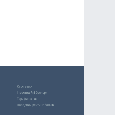
Курс євро
Інвестиційні брокери
Тарифи на газ
Народний рейтинг банків