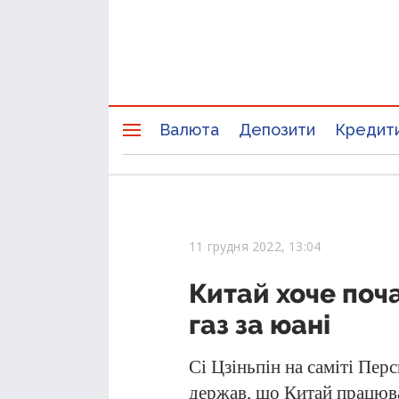
Валюта
Депозити
Кредит
11 грудня 2022, 13:04
Китай хоче поч
газ за юані
Сі Цзіньпін на саміті Пер
держав, що Китай працюва