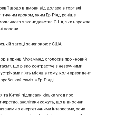
авії щодо відмови від долара в торгівлі
ітичним кроком, яким Ер-Ріяд раніше
можливого законодавства США, яке наражає
і позови.
рській затоці занепокоює США.
оворів принц Мухаммед оголосив про «новий
итаєм», що різко контрастує з незручними
стрічами п’ять місяців тому, коли президент
рабський саміт в Ер-Ріяді.
я та Китай підписали кілька угод про
тнерство, аналітики кажуть, що відносини
язаними з енергетичними інтересами, хоча