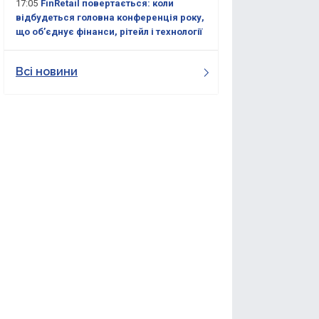
17:05
FinRetail повертається: коли
відбудеться головна конференція року,
що об’єднує фінанси, рітейл і технології
Всі новини