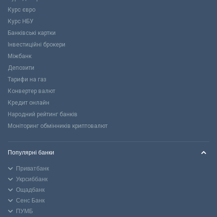
Курс євро
Курс НБУ
Банківські картки
Інвестиційні брокери
Міжбанк
Депозити
Тарифи на газ
Конвертер валют
Кредит онлайн
Народний рейтинг банків
Моніторинг обмінників криптовалют
Популярні банки
Приватбанк
Укрсиббанк
Ощадбанк
Сенс Банк
ПУМБ