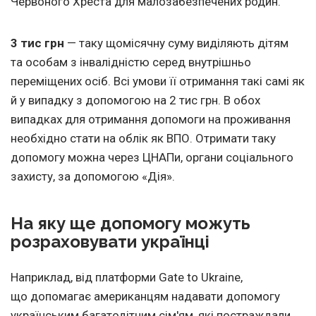
Червоного Хреста для малозабезпечених родин.
3 тис грн
— таку щомісячну суму виділяють дітям
та особам з інвалідністю серед внутрішньо
переміщених осіб. Всі умови її отримання такі самі як
й у випадку з допомогою на 2 тис грн. В обох
випадках для отримання допомоги на проживання
необхідно стати на облік як ВПО. Отримати таку
допомогу можна через ЦНАПи, органи соціального
захисту, за допомогою «Дія».
На яку ще допомогу можуть
розраховувати українці
Наприклад, від платформи Gate to Ukraine,
що допомагає американцям надавати допомогу
українським багатодітним сім'ям, які постраждали