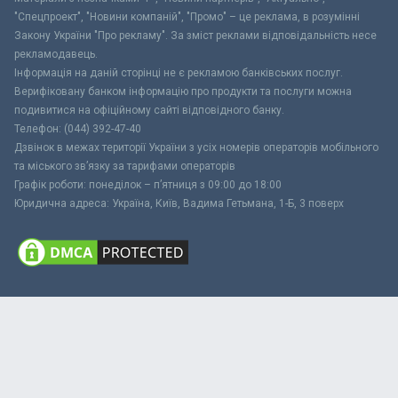
"Спецпроект", "Новини компаній", "Промо" – це реклама, в розумінні
Закону України "Про рекламу". За зміст реклами відповідальність несе
рекламодавець.
Інформація на даній сторінці не є рекламою банківських послуг.
Верифіковану банком інформацію про продукти та послуги можна
подивитися на офіційному сайті відповідного банку.
Телефон: (044) 392-47-40
Дзвінок в межах території України з усіх номерів операторів мобільного
та міського зв’язку за тарифами операторів
Графік роботи: понеділок – п’ятниця з 09:00 до 18:00
Юридична адреса: Україна, Київ, Вадима Гетьмана, 1-Б, 3 поверх