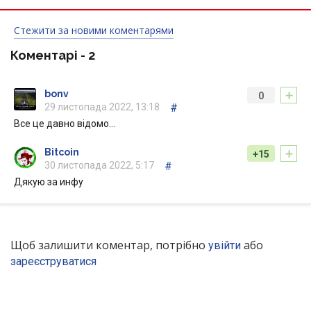
Стежити за новими коментарями
Коментарі -
2
+
bonv
0
29 листопада 2022, 13:18
#
Все це давно відомо…
+
Bitcoin
+15
30 листопада 2022, 5:17
#
Дякую за инфу
Щоб залишити коментар, потрібно
або
увійти
зареєструватися