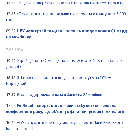
13:28
НКЦПФР попереджає про нові шахрайські інвестпроєкти
12:35
«Пакунок школяра»: родини вже почали отримувати 5 000
грн
09:02
НБУ четвертий тиждень поспіль продає понад $1 млрд
на міжбанку
7.08.2026
19:49
Українці шостий місяць поспіль купують більше євро, ніж
доларів
18:12
З 1 вересня зарплати педагогів зростуть на 20% —
Корецький
17:37
Євро подорожчало на міжбанку на 22 копійки
17:05
FinRetail повертається: коли відбудеться головна
конференція року, що об’єднує фінанси, рітейл і технології
16:44
НБУ випустить пам'ятну монету на честь Папи Римського
Іоанна Павла II