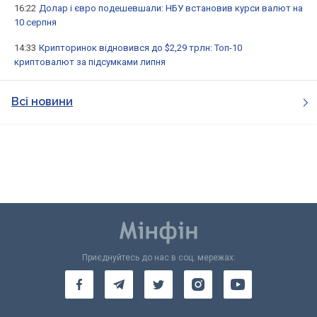
16:22
Долар і євро подешевшали: НБУ встановив курси валют на
10 серпня
14:33
Крипторинок відновився до $2,29 трлн: Топ-10
криптовалют за підсумками липня
Всі новини
Приєднуйтесь до нас в соц. мережах: