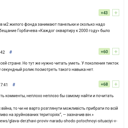
+
+43
ов м2 жилого фонда занимают панельки и сколько надо
Обещание Горбачева «Каждог оквартиру к 2000 году» было
+
#
+60
:42
всей стране. Но тут же нужно читать уметь. У поколения тикток
 секундный ролик посмотреть такого навыка нет.
+
#
+68
 7:41
ь комменты, неплохо неплозо бы самому найти и почитать
с війна, то чи не варто розглянути можливість прибрати по всій
ливо на зруйнованих територіях“, — зазначив він.»
ews/glava-derzhavi-proviv-naradu-shodo-potochnoyi-situaciyi-v-