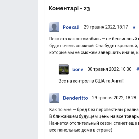
Коментарі -
23
#
29 травня 2022, 18:17
Poexali
Пока это как автомобиль — не бензиновый и
будет очень сложной. Она будет кровавой, 
которые мы не сможем завершить иначе, к
30 травня 2022, 10:30
bonv
Все на контролі в США та Англії.
29 травня 2022, 18:28
Benderitto
Как по мне — бред без перспективы реал
В ближайшем будущем цены на все товары 
Начнется отопительный сезон, станет еще 
все панельные дома в стране)