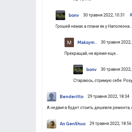
30 травня 2022, 10:31
bonv
Грошей немає а плани як у Наполеона
30 травня 2022,
Maksym .
Прекращай, не время еще…
30 травня 2022,
bonv
Стараюсь, стримую себе. Розу
29 травня 2022, 18:34
Benderitto
А недвига будет стоить дешевле ремонта, 
29 травня 2022, 18:56
An GenShuo