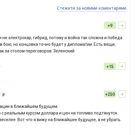
Стежити за новими коментарями
+
+9
 не электрокар, гибрид, потому и война так сложна и победа
в бою, но концовка точно будет у дипломатии. Есть вещи,
ак за столом переговоров. Зеленский
+
#
+15
+
#
+250
изации в ближайшем будущем.
с реальным курсом доллара и цен на топливо подтянутся.
веселее. Вот что я вижу на ближайшее будущее, а не убрать