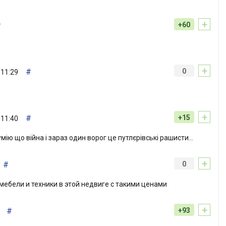
+
#
+60
…
+
#
0
 11:29
+
#
+15
 11:40
мію що війна і зараз один ворог це путлєрівські рашисти…
+
#
0
мебели и техники в этой недвиге с такими ценами
+
#
+93