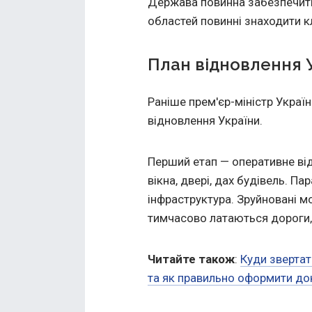
Держава повинна забезпечити ц
областей повинні знаходити кл
План відновлення 
Раніше прем'єр-міністр Укра
відновлення України.
Перший етап — оперативне від
вікна, двері, дах будівель. П
інфраструктура. Зруйновані 
тимчасово латаються дороги,
Читайте також
:
Куди зверта
та як правильно оформити до