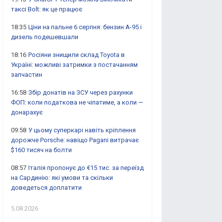
таксі Bolt: як це працює
18:35
Ціни на пальне 6 серпня: бензин А-95 і
дизель подешевшали
18:16
Росіяни знищили склад Toyota в
Україні: можливі затримки з постачанням
запчастин
16:58
Збір донатів на ЗСУ через рахунки
ФОП: коли податкова не чіпатиме, а коли —
донарахує
09:58
У цьому суперкарі навіть кріплення
дорожче Porsche: навіщо Pagani витрачає
$160 тисяч на болти
08:57
Італія пропонує до €15 тис. за переїзд
на Сардинію: які умови та скільки
доведеться доплатити
5.08.2026