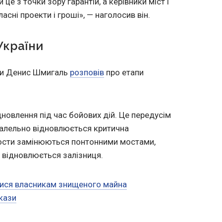
е з точки зору гарантій, а керівники міст і
асні проекти і гроші», — наголосив він.
України
їни Денис Шмигаль
розповів
про етапи
новлення під час бойових дій. Це передусім
аралельно відновлюється критична
мости замінюються понтонними мостами,
 відновлюється залізниця.
тися власникам знищеного майна
кази