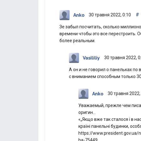
#
30 травня 2022, 0:10
Anko
Зе забыл посчитать, сколько миллион
времени чтобы это все перестроить. 
более реальным.
30 травня 2022, 0
Vasililiy
А он и не говорил о панельках по 
с вниманием способным только 30
30 травня 2022,
Anko
Уважаемый, прежле чем писат
оригин…
«„Якщо вже так сталося і в на
країні панельні будинки, особ
https://www.president.gov.ua/n
ha-75449