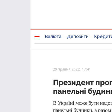
Валюта
Депозити
Кредит
29 травня 2022, 17:41
Президент проп
панельні будинк
В Україні може бути недо
панельні будинки, а разо