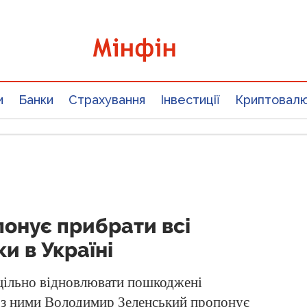
и
Банки
Страхування
Інвестиції
Криптовал
онує прибрати всі
и в Україні
цільно відновлювати пошкоджені
м з ними Володимир Зеленський пропонує