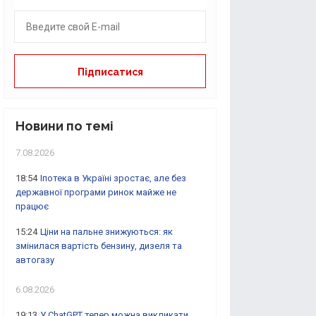
Новини по темі
7.08.2026
18:54
Іпотека в Україні зростає, але без
державної програми ринок майже не
працює
15:24
Ціни на пальне знижуються: як
змінилася вартість бензину, дизеля та
автогазу
6.08.2026
19:13
У ChatGPT тепер можна викликати