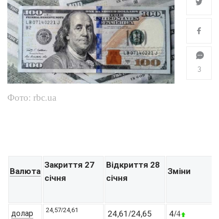
3
Фото: rbc.ua
Закриття 27
Відкриття 28
Валюта
Зміни
січня
січня
/
24,57
24,61
/
/4
долар
24,61
24,65
4