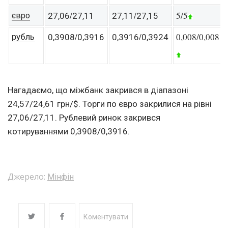
/
/
5/5
євро
27,06
27,11
27,11
27,15
/
/
0,008/0,008
рубль
0,3908
0,3916
0,3916
0,3924
Нагадаємо, що міжбанк закрився в діапазоні
24,57/24,61 грн/$. Торги по євро закрилися на рівні
27,06/27,11. Рублевий ринок закрився
котируваннями 0,3908/0,3916.
Джерело:
Мінфін
Коментувати