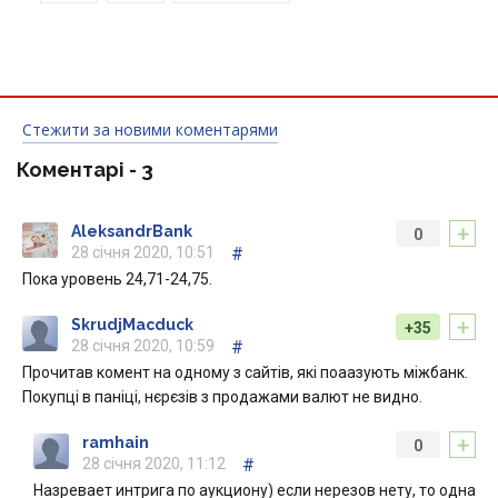
Стежити за новими коментарями
Коментарі -
3
+
AleksandrBank
0
28 січня 2020, 10:51
#
Пока уровень 24,71-24,75.
+
SkrudjMacduck
+35
28 січня 2020, 10:59
#
Прочитав комент на одному з сайтів, які поаазують міжбанк.
Покупці в паніці, нєрєзів з продажами валют не видно.
+
ramhain
0
28 січня 2020, 11:12
#
Назревает интрига по аукциону) если нерезов нету, то одна