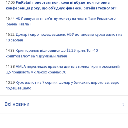
17:05
FinRetail повертається: коли відбудеться головна
конференція року, що об’єднує фінанси, рітейл і технології
16:44
НБУ випустить пам'ятну монету на честь Папи Римського
Іоанна Павла II
16:22
Долар і євро подешевшали: НБУ встановив курси валют на
10 серпня
14:33
Крипторинок відновився до $2,29 трлн: Топ-10
криптовалют за підсумками липня
11:38
AMLA переглядає правила для платіжних і криптокомпаній,
що працюють у кількох країнах ЄС
10:29
Курс валют на 7 серпня: долар у банках подорожчав, євро
подешевшало
Всі новини