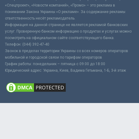
«Спецпроект», «Новости компаний», «Промо» – это реклама в
понимании Закона Украины «О рекламе». За содержание рекламы
ответственность несёт рекламодатель.
Информация на данной странице не является рекламой банковских
услуг. Проверенную банком информацию о продуктах и услугах можно
посмотреть на официальном сайте соответствующего банка.
Телефон: (044) 392-47-40
Звонок в пределах территории Украины со всех номеров операторов
мобильной и городской связи по тарифам операторов
График работы: понедельник – пятница с 09:00 до 18:00
Юридический адрес: Украина, Киев, Вадима Гетьмана, 1-Б, 3-й этаж