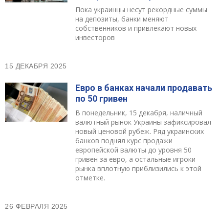
Пока украинцы несут рекордные суммы
Отзывы
на депозиты, банки меняют
собственников и привлекают новых
инвесторов
Депозиты юр. лиц
Кредити для бізнеса
15 ДЕКАБРЯ 2025
Евро в банках начали продавать
Карты
по 50 гривен
В понедельник, 15 декабря, наличный
Отделения и банкоматы
валютный рынок Украины зафиксировал
новый ценовой рубеж. Ряд украинских
Интернет-банкинг
банков поднял курс продажи
европейской валюты до уровня 50
гривен за евро, а остальные игроки
Банки-партнеры
рынка вплотную приблизились к этой
отметке.
Акции
26 ФЕВРАЛЯ 2025
Счета для бизнеса