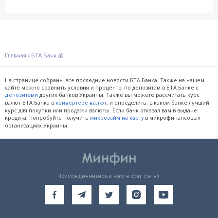
/
Главная
БТА Банк 💰
На странице собраны все последние новости БТА Банка. Также на нашем
сайте можно сравнить условия и проценты по депозитам в БТА Банке с
других банков Украины. Также вы можете рассчитать курс
депозитами
валют БТА Банка в
, и определить, в каком банке лучший
конвертере валют
курс для покупки или продажи валюты. Если банк отказал вам в выдаче
кредита, попробуйте получить
в микрофинансовых
микрозайм на карту
организациях Украины.
Присоединяйтесь к нам в соц. сетях: