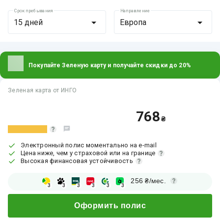
Срок пребывания
Направление
15 дней
Европа
Покупайте Зеленую карту и получайте скидки до 20%
Зеленая карта от ИНГО
768
₴
Электронный полис моментально на e-mail
Цена ниже, чем у страховой или на границе
Высокая финансовая устойчивость
256
₴/мес.
3
3
3
3
3
3
Оформить полис