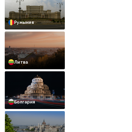
Румыния
Литва
Болгария