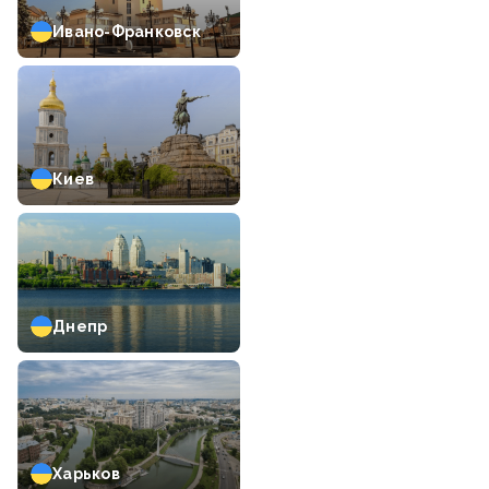
Ивано-Франковск
Киев
Днепр
Харьков