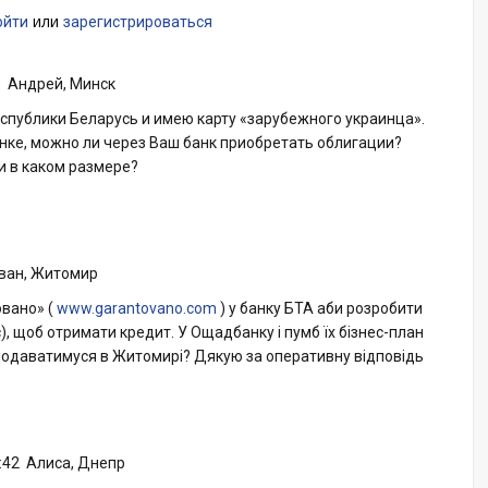
или
ойти
зарегистрироваться
9
Андрей, Минск
спублики Беларусь и имею карту «зарубежного украинца».
анке, можно ли через Ваш банк приобретать облигации?
и в каком размере?
Іван, Житомир
овано» (
www.garantovano.com
) у банку БТА аби розробити
), щоб отримати кредит. У Ощадбанку і пумб їх бізнес-план
 подаватимуся в Житомирі? Дякую за оперативну відповідь
:42
Алиса, Днепр