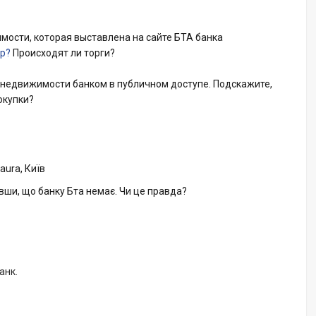
ости, которая выставлена на сайте БТА банка
hp?
Происходят ли торги?
 недвижимости банком в публичном доступе. Подскажите,
окупки?
aura, Київ
увши, що банку Бта немає. Чи це правда?
анк.