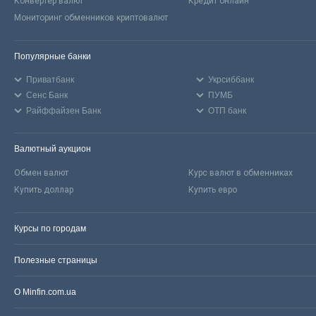
Конвертер валют
Кредит онлайн
Мониторинг обменников криптовалют
Популярные банки
Приватбанк
Укрсиббанк
Сенс Банк
ПУМБ
Райффайзен Банк
ОТП банк
Валютный аукцион
Обмен валют
Курс валют в обменниках
Купить доллар
Купить евро
Курсы по городам
Полезные страницы
О Minfin.com.ua