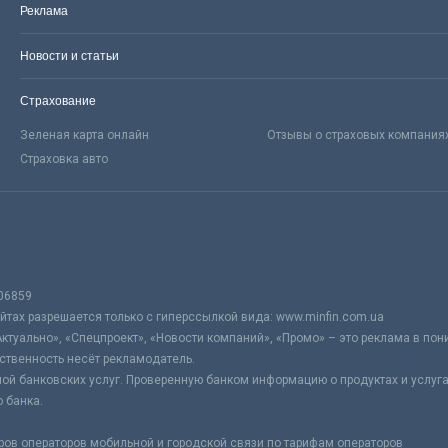
Реклама
Новости и статьи
Страхование
Зеленая карта онлайн
Отзывы о страховых компания
Страховка авто
06859
тах разрешается только с гиперссылкой вида: www.minfin.com.ua
Актуально», «Спецпроект», «Новости компаний», «Промо» – это реклама в по
ственность несёт рекламодатель.
ой банковских услуг. Проверенную банком информацию о продуктах и услуг
 банка.
ров операторов мобильной и городской связи по тарифам операторов