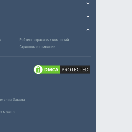
х
Рейтинг страховых компаний
Страховые компании
нимании Закона
ах можно