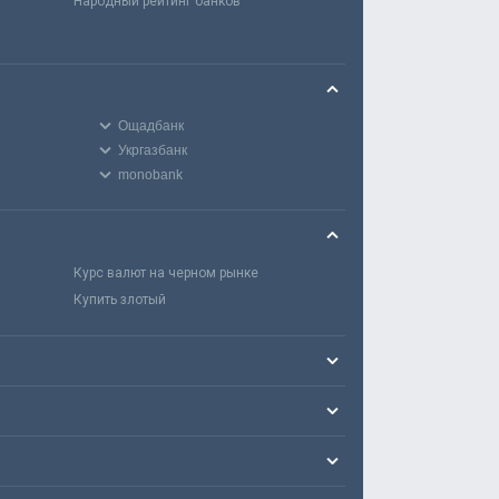
Народный рейтинг банков
Ощадбанк
Укргазбанк
monobank
Курс валют на черном рынке
Купить злотый