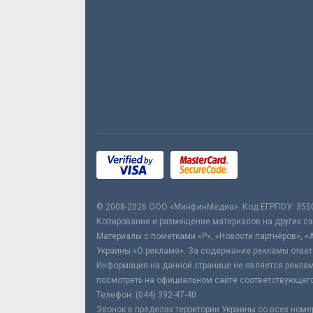
© 2008-2026 ООО «МинфинМедиа». Код ЕГРПОУ: 355
Копирование и размещение материалов на других сай
Материалы с пометками «Р», «Новости партнёров», «
Украины «О рекламе». За содержание рекламы ответ
Информация на данной странице не является реклам
посмотреть на официальном сайте соответствующего
Телефон: (044) 392-47-40
Звонок в пределах территории Украины со всех номе