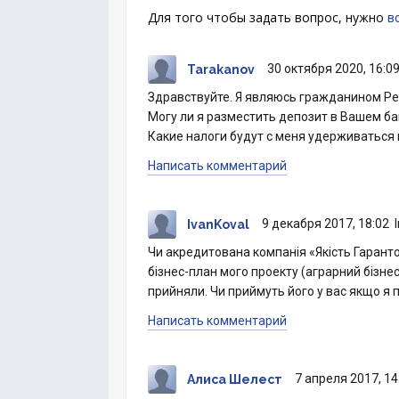
Для того чтобы задать вопрос, нужно
в
30 октября 2020, 16:0
Tarakanov
Здравствуйте. Я являюсь гражданином Ре
Могу ли я разместить депозит в Вашем б
Какие налоги будут с меня удерживаться 
Написать комментарий
9 декабря 2017, 18:02
IvanKoval
Чи акредитована компанія «Якість Гарант
бізнес-план мого проекту (аграрний бізнес
прийняли. Чи приймуть його у вас якщо я
Написать комментарий
7 апреля 2017, 14
Алиса Шелест