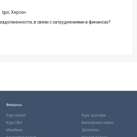
0
Igor, Херсон
задолженности, в связи с затруднениями в финансах?
Финансы
Курс валют
Курс доллара
Курс НБУ
Банковские карты
Межбанк
Депозиты