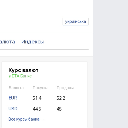
українська
алюта
Индексы
Курс валют
в БТА Банке
Валюта
Покупка
Продажа
51.4
52.2
EUR
44.5
45
USD
Все курсы банка