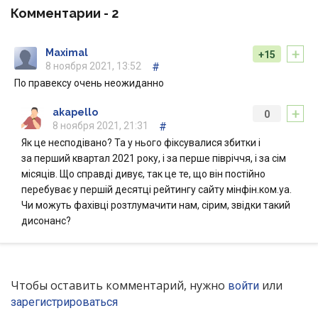
Комментарии -
2
+
Maximal
+15
8 ноября 2021, 13:52
#
По правексу очень неожиданно
+
akapello
0
8 ноября 2021, 21:31
#
Як це несподівано? Та у нього фіксувалися збитки і
за перший квартал 2021 року, і за перше півріччя, і за сім
місяців. Що справді дивує, так це те, що він постійно
перебуває у першій десятці рейтингу сайту мінфін.ком.уа.
Чи можуть фахівці розтлумачити нам, сірим, звідки такий
дисонанс?
Чтобы оставить комментарий, нужно
или
войти
зарегистрироваться