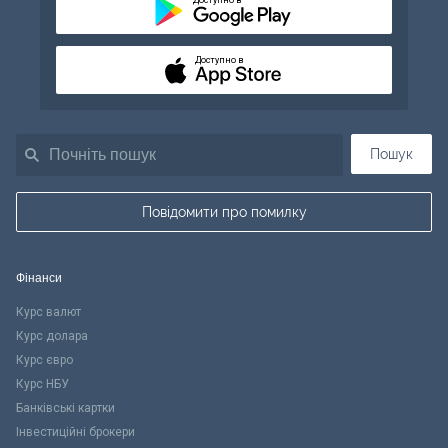
Доступно в
Пошук
Повідомити про помилку
Фінанси
Курс валют
Курс долара
Курс євро
Курс НБУ
Банківські картки
Інвестиційні брокери