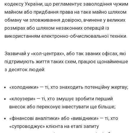
кодексу України, що регламентує заволодіння чужим
майном або придбання права на таке майно шляхом
обману чи зловживання довірою, вчинене у великих
розмірах або шляхом незаконних операцій із
використанням електронно-обчислювальної техніки.
Зазвичай у «кол-центрах», або так званих офісах, які
підтримують життя таких схем, працює щонайменше
з десяток людей:
«холодники» — ті, хто знаходить потенційну жертву;
«клоузери» — ті, хто змушує зробити перший
внесок або переконує інвестувати ще більше;
«фінансові аналітики» або «вивідники» — ті, хто
«супроводжує» клієнта на етапі запиту