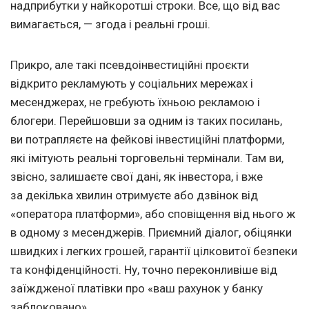
надприбутки у найкоротші строки. Все, що від вас
вимагається, — згода і реальні гроші.
Прикро, але такі псевдоінвестиційні проєкти
відкрито рекламують у соціальних мережах і
месенджерах, не гребують їхньою рекламою і
блогери. Перейшовши за одним із таких посилань,
ви потрапляєте на фейкові інвестиційні платформи,
які імітують реальні торговельні термінали. Там ви,
звісно, залишаєте свої дані, як інвестора, і вже
за декілька хвилин отримуєте або дзвінок від
«оператора платформи», або сповіщення від нього ж
в одному з месенджерів. Приємний діалог, обіцянки
швидких і легких грошей, гарантії цілковитої безпеки
та конфіденційності. Ну, точно переконливіше від
заїждженої платівки про «ваш рахунок у банку
заблоковано».