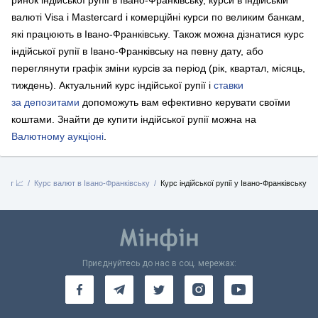
ринок індійської рупії в Івано-Франківську, курси в індійській
валюті Visa і Mastercard і комерційні курси по великим банкам,
які працюють в Івано-Франківську. Також можна дізнатися курс
індійської рупії в Івано-Франківську на певну дату, або
переглянути графік зміни курсів за період (рік, квартал, місяць,
тиждень). Актуальний курс індійської рупії і
ставки
за депозитами
допоможуть вам ефективно керувати своїми
коштами.
Знайти де купити індійської рупії можна на
Валютному аукціоні
.
лют 📈
Курс валют в Івано-Франківську
Курс індійської рупії у Івано-Франківську
Приєднуйтесь до нас в соц. мережах: