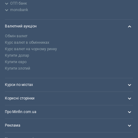
ОТП банк
monobank
Валютний аукціон
Обмін валют
Курс валют в обмінниках
Курс валют на чорному ринку
Купити долар
Купити євро
Купити злотий
Курси по містах
Корисні сторінки
Про Minfin.com.ua
Реклама