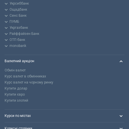
Укрсиббанк
Ощадбанк
Сенс Банк
ПУМБ
Укргазбанк
Райффайзен Банк
ОТП банк
monobank
Валютний аукціон
Обмін валют
Курс валют в обмінниках
Курс валют на чорному ринку
Купити долар
Купити євро
Купити злотий
Курси по містах
Корисні сторінки