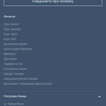
Повідомити про помилку
Фінанси
Курс валют
Курс долара
Курс євро
Курс НБУ
Банківські картки
Інвестиційні брокери
Міжбанк
Депозити
Тарифи на газ
Конвертер валют
Кредит онлайн
Народний рейтинг банків
Моніторинг обмінників криптовалют
Популярні банки
Приватбанк