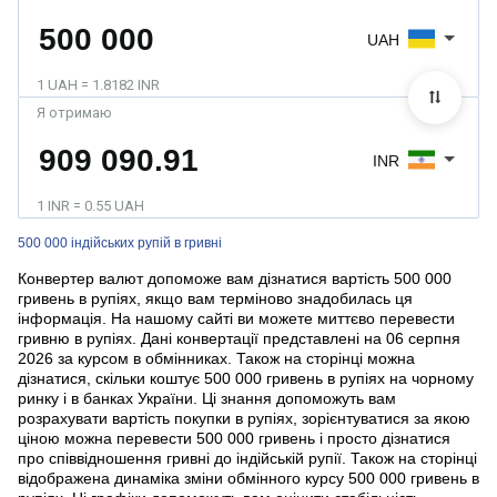
UAH
1 UAH = 1.8182 INR
Я отримаю
INR
1 INR = 0.55 UAH
500 000 індійських рупій в гривні
Конвертер валют допоможе вам дізнатися вартість 500 000
гривень в рупіях, якщо вам терміново знадобилась ця
інформація. На нашому сайті ви можете миттєво перевести
гривню в рупіях. Дані конвертації представлені на 06 серпня
2026 за курсом в обмінниках. Також на сторінці можна
дізнатися, скільки коштує 500 000 гривень в рупіях на чорному
ринку і в банках України. Ці знання допоможуть вам
розрахувати вартість покупки в рупіях, зорієнтуватися за якою
ціною можна перевести 500 000 гривень і просто дізнатися
про співвідношення гривні до індійській рупії. Також на сторінці
відображена динаміка зміни обмінного курсу 500 000 гривень в