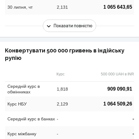
1 065 643,65
30 липня, чт
2,131
Показати повністю
Конвертувати 500 000 гривень в індійську
рупію
Курс
500 000 UAH в INR
Середній курс в
909 090,91
1,818
обмінниках
1 064 509,26
Курс НБУ
2,129
-
Середній курс в банках
-
-
Курс міжбанку
-