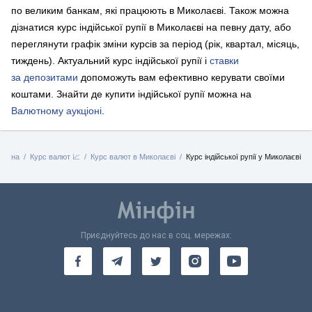
по великим банкам, які працюють в Миколаєві. Також можна
дізнатися курс індійської рупії в Миколаєві на певну дату, або
переглянути графік зміни курсів за період (рік, квартал, місяць,
тиждень). Актуальний курс індійської рупії і
ставки
за депозитами
допоможуть вам ефективно керувати своїми
коштами.
Знайти де купити індійської рупії можна на
Валютному аукціоні
.
ловна
Курс валют 📈
Курс валют в Миколаєві
Курс індійської рупії у Миколаєві
Приєднуйтесь до нас в соц. мережах: