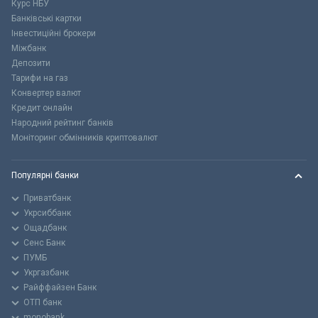
Курс НБУ
Банківські картки
Інвестиційні брокери
Міжбанк
Депозити
Тарифи на газ
Конвертер валют
Кредит онлайн
Народний рейтинг банків
Моніторинг обмінників криптовалют
Популярні банки
Приватбанк
Укрсиббанк
Ощадбанк
Сенс Банк
ПУМБ
Укргазбанк
Райффайзен Банк
ОТП банк
monobank