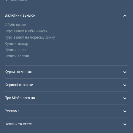
Валютний аукціон
Обмін валют
Курс валют в обмінниках
Курс валют на чорному ринку
Купити долар
Купити євро
Купити злотий
Курси по містах
Корисні сторінки
Про Minfin.com.ua
Реклама
Новини та статті