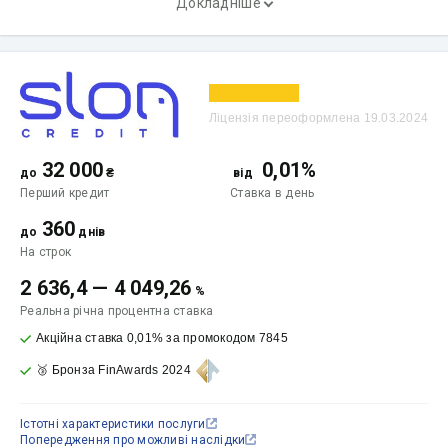
Докладніше
Ліцензія переоформлена 19.03.2024
32 000
0,01%
до
₴
від
Перший кредит
Ставка
в день
360
до
днів
На строк
2 636,4
—
4 049,26
%
Реальна річна процентна ставка
Акційна ставка 0,01% за промокодом 7845
🥉 Бронза FinAwards 2024
Істотні характеристики послуги
Попередження про можливі наслідки