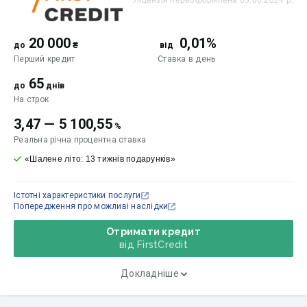
20 000
0,01%
до
₴
від
Перший кредит
Ставка
в день
65
до
днів
На строк
3,47
—
5 100,55
%
Реальна річна процентна ставка
«Шалене літо: 13 тижнів подарунків»
Істотні характеристики послуги
Попередження про можливі наслідки
Отримати кредит
від FirstCredit
Докладніше