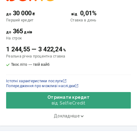
30 000
0,01%
до
₴
від
Перший кредит
Ставка
в день
365
до
днів
На строк
1 244,55
—
3 422,24
%
Реальна річна процентна ставка
Твоє літо — твій вайб
Істотні характеристики послуги
Попередження про можливі наслідки
Отримати кредит
від SelfieCredit
Докладніше