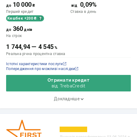
10 000
0,09%
до
₴
від
Перший кредит
Ставка
в день
Кешбек +200 ₴
360
до
днів
На строк
1 744,94
—
4 545
%
Реальна річна процентна ставка
Істотні характеристики послуги
Попередження про можливі наслідки
Отримати кредит
від TrebaCredit
Докладніше
Ліцензія переоформлена 03.06.2024 р.