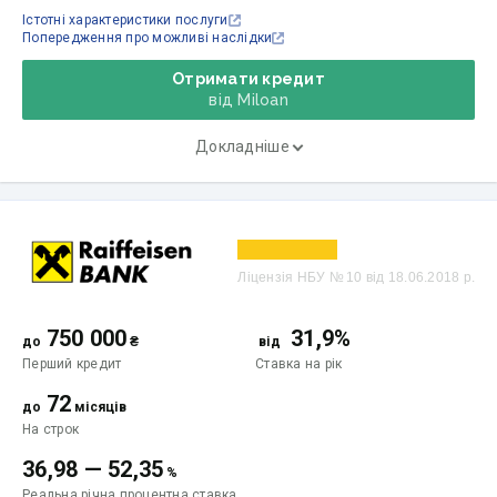
Істотні характеристики послуги
Попередження про можливі наслідки
Отримати кредит
від Miloan
Докладніше
Ліцензія НБУ № 10 від 18.06.2018 р.
750 000
31,9%
до
₴
від
Перший кредит
Ставка
на рік
72
до
місяців
На строк
36,98
—
52,35
%
Реальна річна процентна ставка