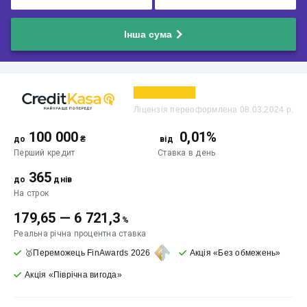
Інша сума
Ліцензія переоформлена 08.03.2024 р.
100 000
0,01%
до
₴
від
Перший кредит
Ставка
в день
365
до
днів
На строк
179,65
—
6 721,3
%
Реальна річна процентна ставка
🥇Переможець FinAwards 2026
Акція «Без обмежень»
Акція «Піврічна вигода»