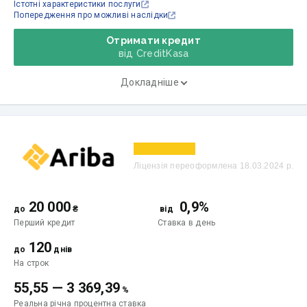
Істотні характеристики послуги
Попередження про можливі наслідки
Отримати кредит
від CreditKasa
Докладніше
Ліцензія переоформлена 18.03.2024 р.
20 000
0,9%
до
₴
від
Перший кредит
Ставка
в день
120
до
днів
На строк
55,55
—
3 369,39
%
Реальна річна процентна ставка