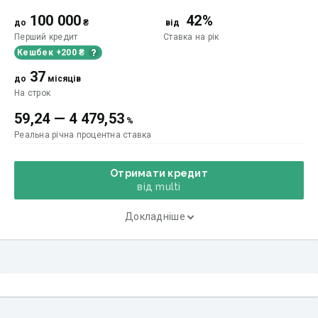
100 000
42%
до
₴
від
Перший кредит
Ставка
на рік
Кешбек +200 ₴
37
до
місяців
На строк
59,24
—
4 479,53
%
Реальна річна процентна ставка
Отримати кредит
від multi
Докладніше