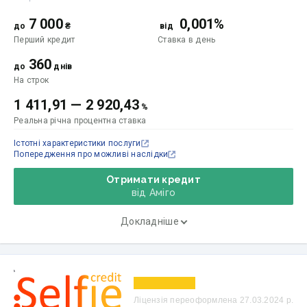
7 000
0,001%
до
₴
від
Перший кредит
Ставка
в день
360
до
днів
На строк
1 411,91
—
2 920,43
%
Реальна річна процентна ставка
Істотні характеристики послуги
Попередження про можливі наслідки
Отримати кредит
від Аміго
Докладніше
Ліцензія переоформлена 27.03.2024 р.