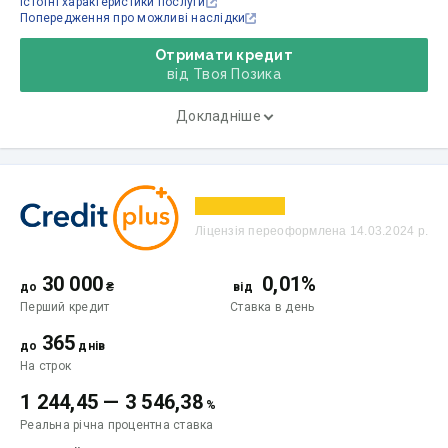
Істотні характеристики послуги
Попередження про можливі наслідки
Отримати кредит
від Твоя Позика
Докладніше
Ліцензія переоформлена 14.03.2024 р.
30 000
0,01%
до
₴
від
Перший кредит
Ставка
в день
365
до
днів
На строк
1 244,45
—
3 546,38
%
Реальна річна процентна ставка