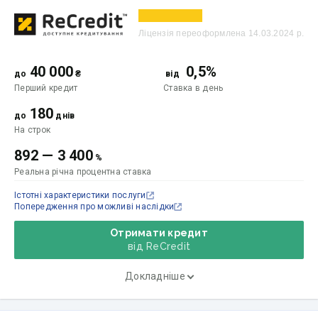
Ліцензія переоформлена 14.03.2024 р.
40 000
0,5%
до
₴
від
Перший кредит
Ставка
в день
180
до
днів
На строк
892
—
3 400
%
Реальна річна процентна ставка
Істотні характеристики послуги
Попередження про можливі наслідки
Отримати кредит
від ReCredit
Докладніше