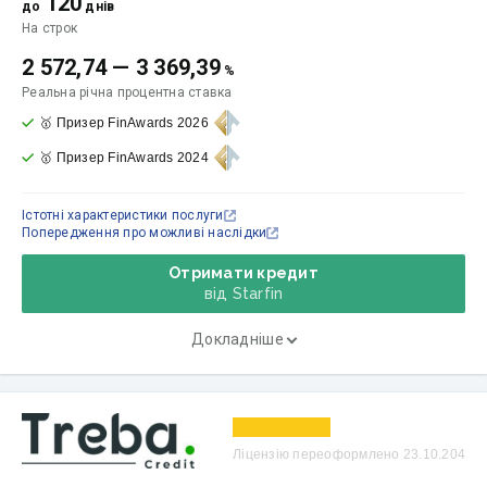
120
до
днів
На строк
2 572,74
—
3 369,39
%
Реальна річна процентна ставка
🥇 Призер FinAwards 2026
🥇 Призер FinAwards 2024
Істотні характеристики послуги
Попередження про можливі наслідки
Отримати кредит
від Starfin
Докладніше
Ліцензію переоформлено 23.10.204