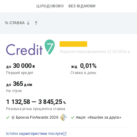
ЦІЛОДОБОВО
БЕЗ ВІДМОВИ
% СТАВКА
Ліцензія переоформлена 21.03.2024 р.
30 000
0,01%
до
₴
від
Перший кредит
Ставка
в день
365
до
днів
На строк
1 132,58
—
3 845,25
%
Реальна річна процентна ставка
🥉 Бронза FinAwards 2026
Акція: «Кешбек за друга»
Істотні характеристики послуги