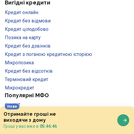
Вигідні кредити
Кредит онлайн
Кредит без відмови
Кредит цілодобово
Позика на карту
Кредит без дзвінків
Кредит з поганою кредитною історією
Мікропозика
Кредит без відсотків
Терміновий кредит
Мікрокредит
Популярні МФО
Credit7
Нове
Moneyveo
Отримайте гроші не
виходячи з дому
E-groshi
Гроші у вас вже в
05:46:47
Money4you