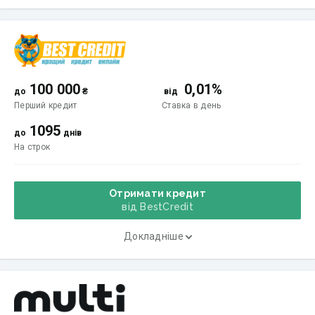
100 000
0,01%
до
₴
від
Перший кредит
Ставка
в день
1095
до
днів
На строк
Отримати кредит
від BestCredit
Докладніше