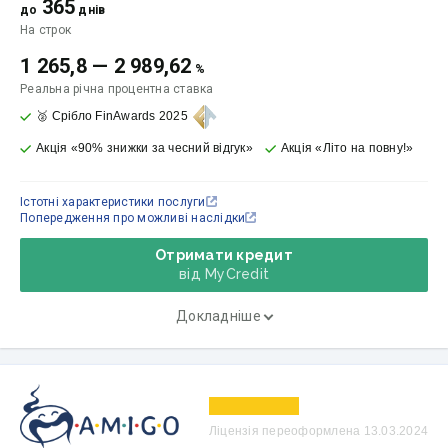
365
до
днів
На строк
1 265,8
—
2 989,62
%
Реальна річна процентна ставка
🥈 Срібло FinAwards 2025
Акція «90% знижки за чесний відгук»
Акція «Літо на повну!»
Істотні характеристики послуги
Попередження про можливі наслідки
Отримати кредит
від MyСredit
Докладніше
Ліцензія переоформлена 13.03.2024