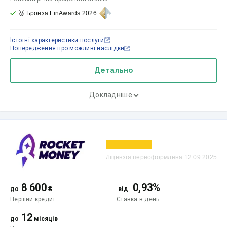
🥉 Бронза FinAwards 2026
Істотні характеристики послуги
Попередження про можливі наслідки
Детально
Докладніше
Ліцензія переоформлена 12.09.2025
8 600
0,93%
до
₴
від
Перший кредит
Ставка
в день
12
до
місяців