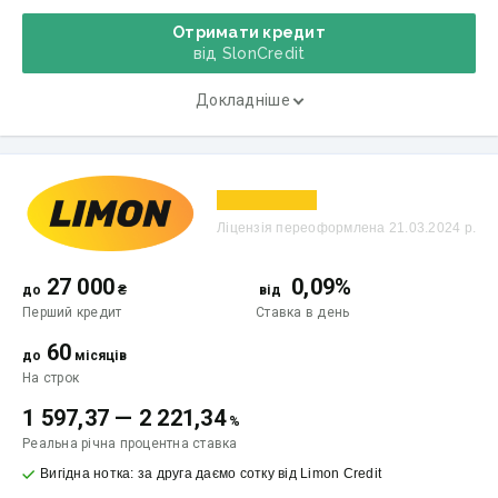
Отримати кредит
від SlonCredit
Докладніше
Ліцензія переоформлена 21.03.2024 р.
27 000
0,09%
до
₴
від
Перший кредит
Ставка
в день
60
до
місяців
На строк
1 597,37
—
2 221,34
%
Реальна річна процентна ставка
Вигідна нотка: за друга даємо сотку від Limon Credit