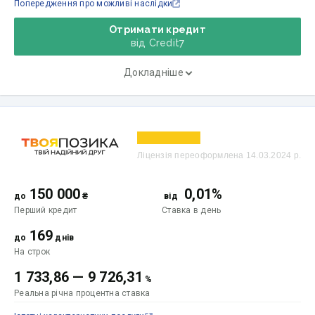
Попередження про можливі наслідки
Отримати кредит
від Credit7
Докладніше
Ліцензія переоформлена 14.03.2024 р.
150 000
0,01%
до
₴
від
Перший кредит
Ставка
в день
169
до
днів
На строк
1 733,86
—
9 726,31
%
Реальна річна процентна ставка