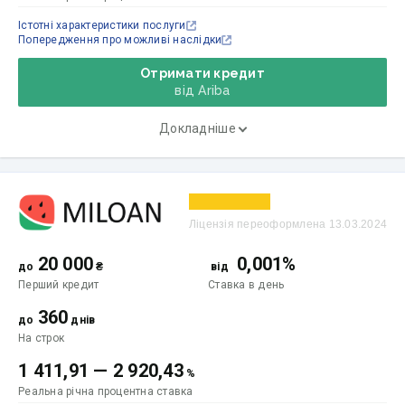
Істотні характеристики послуги
Попередження про можливі наслідки
Отримати кредит
від Ariba
Докладніше
Ліцензія переоформлена 13.03.2024
20 000
0,001%
до
₴
від
Перший кредит
Ставка
в день
360
до
днів
На строк
1 411,91
—
2 920,43
%
Реальна річна процентна ставка