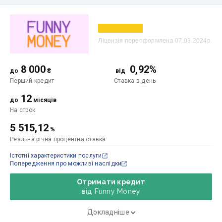
Ліцензія переоформлена 07.03.2024р.
8 000
0,92%
до
₴
від
Перший кредит
Ставка
в день
12
до
місяців
На строк
5 515,12
%
Реальна річна процентна ставка
Істотні характеристики послуги
Попередження про можливі наслідки
Отримати кредит
від Funny Money
Докладніше