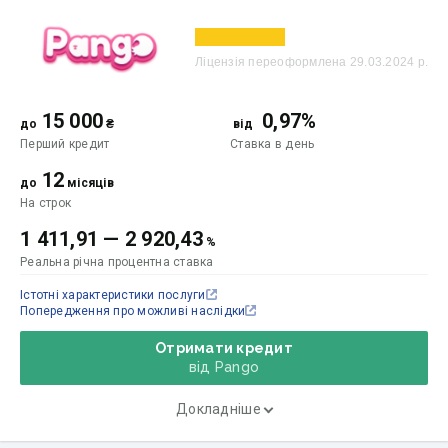
Ліцензія переоформлена 29.03.2024 р.
15 000
0,97%
до
₴
від
Перший кредит
Ставка
в день
12
до
місяців
На строк
1 411,91
—
2 920,43
%
Реальна річна процентна ставка
Істотні характеристики послуги
Попередження про можливі наслідки
Отримати кредит
від Pango
Докладніше