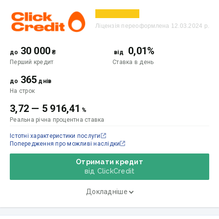
Ліцензія переоформлена 12.03.2024 р.
30 000
0,01%
до
₴
від
Перший кредит
Ставка
в день
365
до
днів
На строк
3,72
—
5 916,41
%
Реальна річна процентна ставка
Істотні характеристики послуги
Попередження про можливі наслідки
Отримати кредит
від ClickCredit
Докладніше