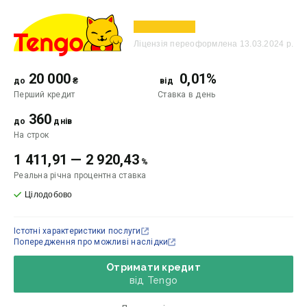
Ліцензія переоформлена 13.03.2024 р.
20 000
0,01%
до
₴
від
Перший кредит
Ставка
в день
360
до
днів
На строк
1 411,91
—
2 920,43
%
Реальна річна процентна ставка
Цілодобово
Істотні характеристики послуги
Попередження про можливі наслідки
Отримати кредит
від Tengo