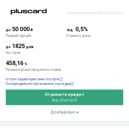
переоформлена НБУ 14.03.2024
50 000
0,5%
до
₴
від
Перший кредит
Ставка
в день
1825
до
днів
На строк
458,16
%
Реальна річна процентна ставка
Істотні характеристики послуги
Попередження про можливі наслідки
Отримати кредит
від pluscard
Докладніше