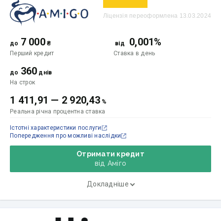
Ліцензія переоформлена 13.03.2024
7 000
0,001%
до
₴
від
Перший кредит
Ставка
в день
360
до
днів
На строк
1 411,91
—
2 920,43
%
Реальна річна процентна ставка
Істотні характеристики послуги
Попередження про можливі наслідки
Отримати кредит
від Аміго
Докладніше