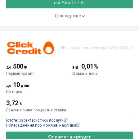
від SlonCredit
Докладніше
Ліцензія переоформлена 12.03.2024 р.
500
0,01%
до
₴
від
Перший кредит
Ставка
в день
10
до
днів
На строк
3,72
%
Реальна річна процентна ставка
Істотні характеристики послуги
Попередження про можливі наслідки
Отримати кредит