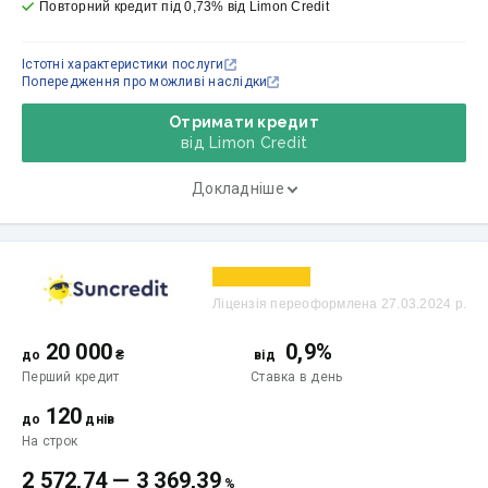
Повторний кредит під 0,73% від Limon Credit
Істотні характеристики послуги
Попередження про можливі наслідки
Отримати кредит
від Limon Credit
Докладніше
Ліцензія переоформлена 27.03.2024 р.
20 000
0,9%
до
₴
від
Перший кредит
Ставка
в день
120
до
днів
На строк
2 572,74
—
3 369,39
%