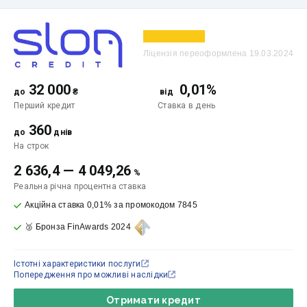
Ліцензія переоформлена 19.03.2024
32 000
0,01%
до
₴
від
Перший кредит
Ставка
в день
360
до
днів
На строк
2 636,4
—
4 049,26
%
Реальна річна процентна ставка
Акційна ставка 0,01% за промокодом 7845
🥉 Бронза FinAwards 2024
Істотні характеристики послуги
Попередження про можливі наслідки
Отримати кредит