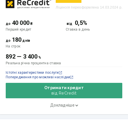
Ліцензія переоформлена 14.03.2024 р.
40 000
0,5%
до
₴
від
Перший кредит
Ставка
в день
180
до
днів
На строк
892
—
3 400
%
Реальна річна процентна ставка
Істотні характеристики послуги
Попередження про можливі наслідки
Отримати кредит
від ReCredit
Докладніше