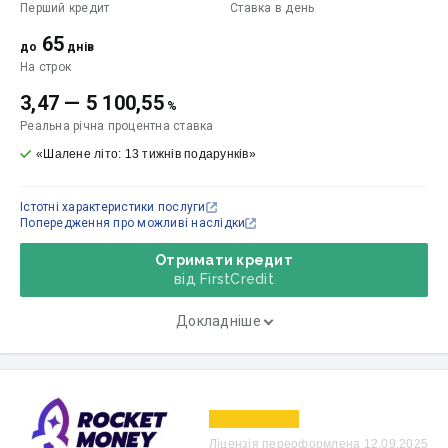
Перший кредит
Ставка
в день
65
до
днів
На строк
3,47
—
5 100,55
%
Реальна річна процентна ставка
«Шалене літо: 13 тижнів подарунків»
Істотні характеристики послуги
Попередження про можливі наслідки
Отримати кредит
від FirstCredit
Докладніше
Ліцензія переоформлена 12.09.2025