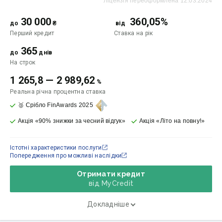
Ліцензія переоформлена 12.03.2024
30 000
360,05%
до
₴
від
Перший кредит
Ставка
на рік
365
до
днів
На строк
1 265,8
—
2 989,62
%
Реальна річна процентна ставка
🥈 Срібло FinAwards 2025
Акція «90% знижки за чесний відгук»
Акція «Літо на повну!»
Істотні характеристики послуги
Попередження про можливі наслідки
Отримати кредит
від MyСredit
Докладніше