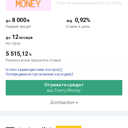
Ліцензія переоформлена 07.03.2024р.
8 000
0,92%
до
₴
від
Перший кредит
Ставка
в день
12
до
місяців
На строк
5 515,12
%
Реальна річна процентна ставка
Істотні характеристики послуги
Попередження про можливі наслідки
Отримати кредит
від Funny Money
Докладніше