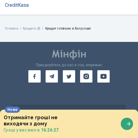
CreditKasa
Головна
Кредити 💰
Кредит готівкою в Богуславі
Приєднуйтесь до нас в соц. мережах:
Нове
Застосунок Multi від Мінфін
Отримайте гроші не
виходячи з дому
Доступно в
Гроші у вас вже в
16:26:28