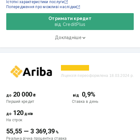
Істотні характеристики послуги
Попередження про можливі наслідки
Отримати кредит
від CreditPlus
Докладніше
Ліцензія переоформлена 18.03.2024 р.
20 000
0,9%
до
₴
від
Перший кредит
Ставка
в день
120
до
днів
На строк
55,55
—
3 369,39
%
Реальна річна процентна ставка