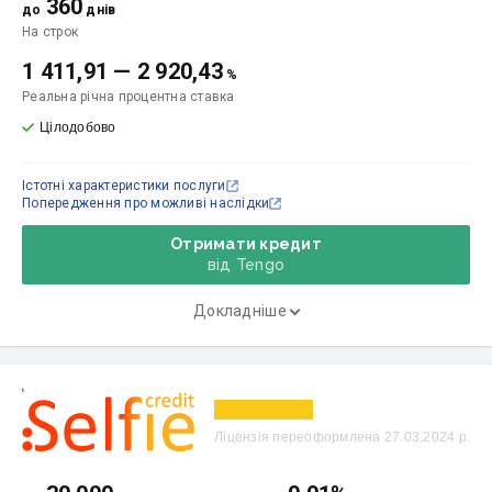
360
до
днів
На строк
1 411,91
—
2 920,43
%
Реальна річна процентна ставка
Цілодобово
Істотні характеристики послуги
Попередження про можливі наслідки
Отримати кредит
від Tengo
Докладніше
Ліцензія переоформлена 27.03.2024 р.