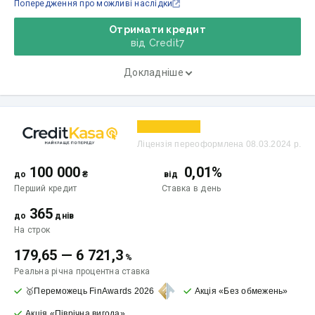
Попередження про можливі наслідки
Отримати кредит
від Credit7
Докладніше
Ліцензія переоформлена 08.03.2024 р.
100 000
0,01%
до
₴
від
Перший кредит
Ставка
в день
365
до
днів
На строк
179,65
—
6 721,3
%
Реальна річна процентна ставка
🥇Переможець FinAwards 2026
Акція «Без обмежень»
Акція «Піврічна вигода»