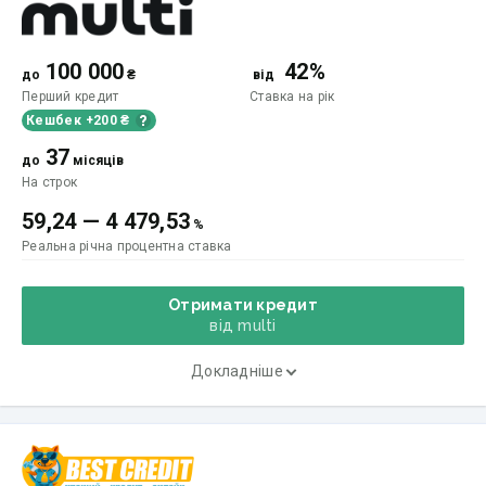
100 000
42%
до
₴
від
Перший кредит
Ставка
на рік
Кешбек +200 ₴
37
до
місяців
На строк
59,24
—
4 479,53
%
Реальна річна процентна ставка
Отримати кредит
від multi
Докладніше