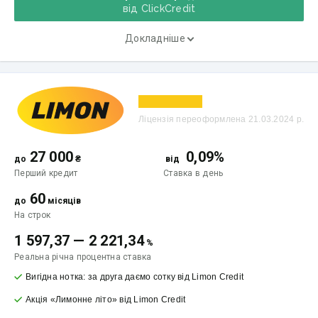
від ClickCredit
Докладніше
Ліцензія переоформлена 21.03.2024 р.
27 000
0,09%
до
₴
від
Перший кредит
Ставка
в день
60
до
місяців
На строк
1 597,37
—
2 221,34
%
Реальна річна процентна ставка
Вигідна нотка: за друга даємо сотку від Limon Credit
Акція «Лимонне літо» від Limon Credit