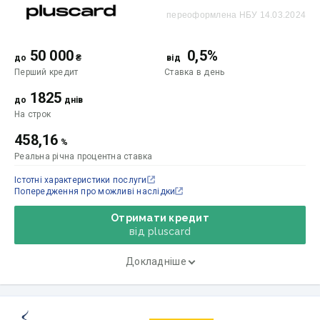
переоформлена НБУ 14.03.2024
50 000
0,5%
до
₴
від
Перший кредит
Ставка
в день
1825
до
днів
На строк
458,16
%
Реальна річна процентна ставка
Істотні характеристики послуги
Попередження про можливі наслідки
Отримати кредит
від pluscard
Докладніше