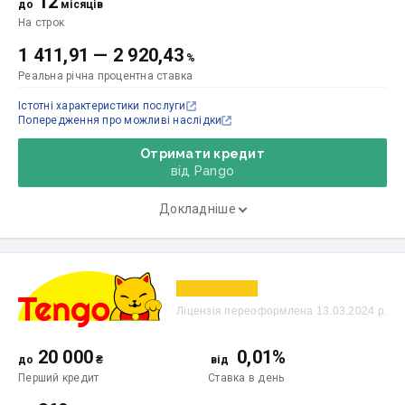
12
до
місяців
На строк
1 411,91
—
2 920,43
%
Реальна річна процентна ставка
Істотні характеристики послуги
Попередження про можливі наслідки
Отримати кредит
від Pango
Докладніше
Ліцензія переоформлена 13.03.2024 р.
20 000
0,01%
до
₴
від
Перший кредит
Ставка
в день