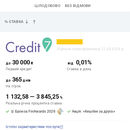
ЦІЛОДОБОВО
БЕЗ ВІДМОВИ
% СТАВКА
Ліцензія переоформлена 21.03.2024 р.
30 000
0,01%
до
₴
від
Перший кредит
Ставка
в день
365
до
днів
На строк
1 132,58
—
3 845,25
%
Реальна річна процентна ставка
🥉 Бронза FinAwards 2026
Акція: «Кешбек за друга»
Істотні характеристики послуги