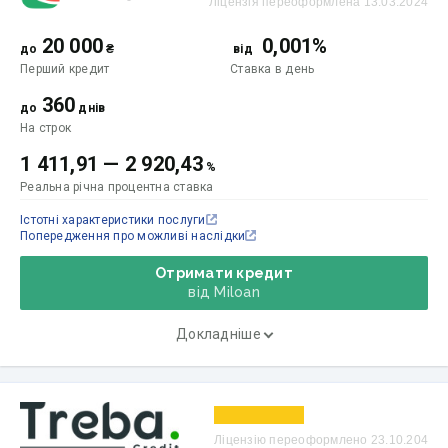
Ліцензія переоформлена 13.03.2024
20 000
0,001%
до
₴
від
Перший кредит
Ставка
в день
360
до
днів
На строк
1 411,91
—
2 920,43
%
Реальна річна процентна ставка
Істотні характеристики послуги
Попередження про можливі наслідки
Отримати кредит
від Miloan
Докладніше
Ліцензію переоформлено 23.10.204