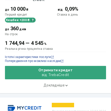
10 000
0,09%
до
₴
від
Перший кредит
Ставка
в день
Кешбек +200 ₴
360
до
днів
На строк
1 744,94
—
4 545
%
Реальна річна процентна ставка
Істотні характеристики послуги
Попередження про можливі наслідки
Отримати кредит
від TrebaCredit
Докладніше