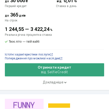
30 000
0,01%
до
₴
від
Перший кредит
Ставка
в день
365
до
днів
На строк
1 244,55
—
3 422,24
%
Реальна річна процентна ставка
Твоє літо — твій вайб
Істотні характеристики послуги
Попередження про можливі наслідки
Отримати кредит
від SelfieCredit
Докладніше