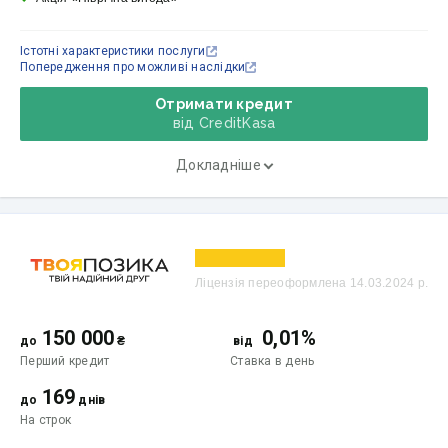
Істотні характеристики послуги
Попередження про можливі наслідки
Отримати кредит
від CreditKasa
Докладніше
Ліцензія переоформлена 14.03.2024 р.
150 000
0,01%
до
₴
від
Перший кредит
Ставка
в день
169
до
днів
На строк