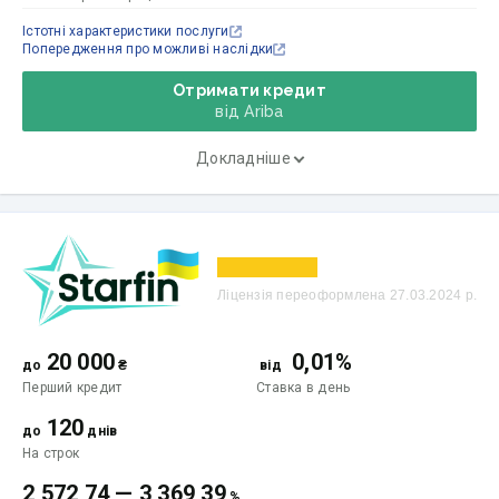
Істотні характеристики послуги
Попередження про можливі наслідки
Отримати кредит
від Ariba
Докладніше
Ліцензія переоформлена 27.03.2024 р.
20 000
0,01%
до
₴
від
Перший кредит
Ставка
в день
120
до
днів
На строк
2 572,74
—
3 369,39
%