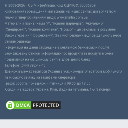
© 2008-2026 ТОВ МiнфiнМедiа. Код ЄДРПОУ: 35506859
Копіювання і розміщення матеріалів на інших сайтах дозволяється
тільки з гіперпосиланням виду: www.minfin.com.ua
Матеріали з позначками "Р", "Новини партнерів", "Актуально",
"Спецпроект", "Новини компаній", "Промо" – це реклама, в розумінні
Закону України "Про рекламу". За зміст реклами відповідальність несе
рекламодавець.
Інформація на даній сторінці не є рекламою банківських послуг.
Верифіковану банком інформацію про продукти та послуги можна
подивитися на офіційному сайті відповідного банку.
Телефон: (044) 392-47-40
Дзвінок в межах території України з усіх номерів операторів мобільного
та міського зв’язку за тарифами операторів
Графік роботи: понеділок – п’ятниця з 09:00 до 18:00
Юридична адреса: Україна, Київ, Вадима Гетьмана, 1-Б, 3 поверх