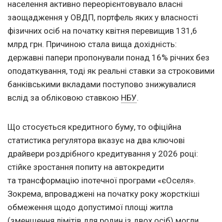
населення активно переорієнтовувало власні
заощадження у ОВДП, портфель яких у власності
фізичних осіб на початку квітня перевищив 131,6
млрд грн. Причиною стала вища дохідність:
державні папери пропонували понад 16% річних без
оподаткування, тоді як реальні ставки за строковими
банківськими вкладами поступово знижувалися
вслід за обліковою ставкою
НБУ
.
Що стосується кредитного буму, то офіційна
статистика регулятора вказує на два ключові
драйвери роздрібного кредитування у 2026 році:
стійке зростання попиту на автокредити
та трансформацію іпотечної програми «єОселя».
Зокрема, впроваджені на початку року жорсткіші
обмеження щодо допустимої площі житла
(зменшення лімітів для родин із двох осіб) могли