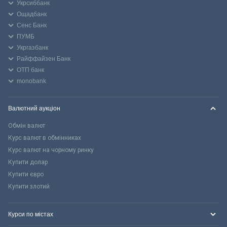
Укрсиббанк
Ощадбанк
Сенс Банк
ПУМБ
Укргазбанк
Райффайзен Банк
ОТП банк
monobank
Валютний аукціон
Обмін валют
Курс валют в обмінниках
Курс валют на чорному ринку
Купити долар
Купити євро
Купити злотий
Курси по містах