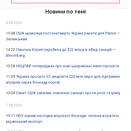
Новини по темі
8.08.2026
15:08
США щомісяця постачатимуть Україні ракети для Patriot —
Зеленський
14:23
Північна Корея заробила до $22 млрд в обхід санкцій —
Bloomberg
13:28
НКЦПФР попереджає про нові шахрайські інвестпроєкти
11:39
Україна просить ЄС виділити 220 млн євро для підтримки
аграріїв через блокаду портів
10:04
Сенат США схвалив «пекельні санкції» проти росії та Ірану
7.08.2026
19:11
НБУ оцінив наслідки морської блокади: скільки втратить
український експорт