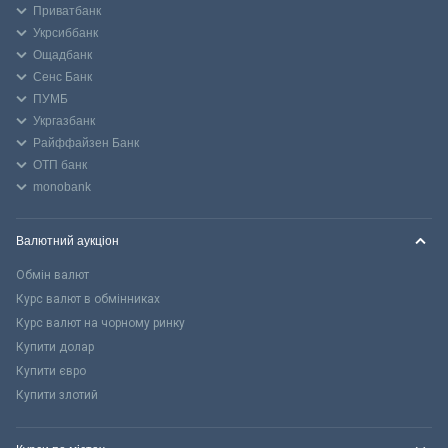
Приватбанк
Укрсиббанк
Ощадбанк
Сенс Банк
ПУМБ
Укргазбанк
Райффайзен Банк
ОТП банк
monobank
Валютний аукціон
Обмін валют
Курс валют в обмінниках
Курс валют на чорному ринку
Купити долар
Купити євро
Купити злотий