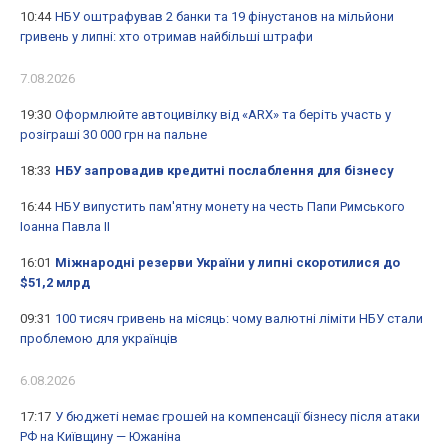
10:44
НБУ оштрафував 2 банки та 19 фінустанов на мільйони
гривень у липні: хто отримав найбільші штрафи
7.08.2026
19:30
Оформлюйте автоцивілку від «ARX» та беріть участь у
розіграші 30 000 грн на пальне
18:33
НБУ запровадив кредитні послаблення для бізнесу
16:44
НБУ випустить пам'ятну монету на честь Папи Римського
Іоанна Павла II
16:01
Міжнародні резерви України у липні скоротилися до
$51,2 млрд
09:31
100 тисяч гривень на місяць: чому валютні ліміти НБУ стали
проблемою для українців
6.08.2026
17:17
У бюджеті немає грошей на компенсації бізнесу після атаки
РФ на Київщину — Южаніна