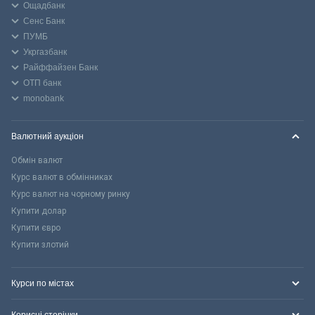
Ощадбанк
Сенс Банк
ПУМБ
Укргазбанк
Райффайзен Банк
ОТП банк
monobank
Валютний аукціон
Обмін валют
Курс валют в обмінниках
Курс валют на чорному ринку
Купити долар
Купити євро
Купити злотий
Курси по містах
Корисні сторінки