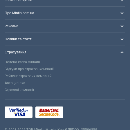
Про Minfin.com.ua
Реклама
Новини та статті
Страхування
Зелена карта онлайн
Відгуки про страхові компанії
Рейтинг страхових компаній
Автоцивілка
Страхові компанії
© 2008-2026 ТОВ МiнфiнМедiа. Код ЄДРПОУ: 35506859