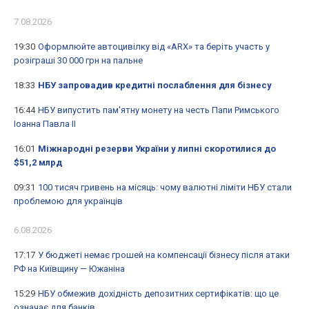
7.08.2026
19:30
Оформлюйте автоцивілку від «ARX» та беріть участь у
розіграші 30 000 грн на пальне
18:33
НБУ запровадив кредитні послаблення для бізнесу
16:44
НБУ випустить пам'ятну монету на честь Папи Римського
Іоанна Павла II
16:01
Міжнародні резерви України у липні скоротилися до
$51,2 млрд
09:31
100 тисяч гривень на місяць: чому валютні ліміти НБУ стали
проблемою для українців
6.08.2026
17:17
У бюджеті немає грошей на компенсації бізнесу після атаки
РФ на Київщину — Южаніна
15:29
НБУ обмежив дохідність депозитних сертифікатів: що це
означає для банків