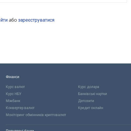
або
ійти
зареєструватися
Фінанси
Курс валют
Курс долара
Курс НБУ
Банківські картки
Міжбанк
Депозити
Конвертер валют
Кредит онлайн
Моніторинг обмінників криптовалют