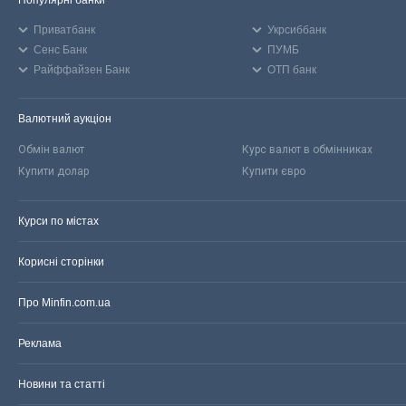
Популярні банки
Приватбанк
Укрсиббанк
Сенс Банк
ПУМБ
Райффайзен Банк
ОТП банк
Валютний аукціон
Обмін валют
Курс валют в обмінниках
Купити долар
Купити євро
Курси по містах
Корисні сторінки
Про Minfin.com.ua
Реклама
Новини та статті