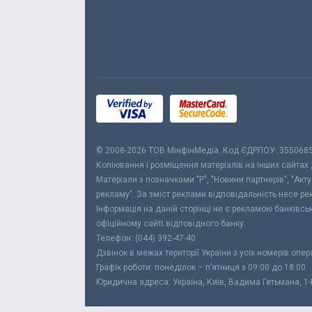
© 2008-2026 ТОВ МiнфiнМедiа. Код ЄДРПОУ: 355068
Копіювання і розміщення матеріалів на інших сайтах
Матеріали з позначками "Р", "Новини партнерів", "Акт
рекламу". За зміст реклами відповідальність несе р
Інформація на даній сторінці не є рекламою банківс
офіційному сайті відповідного банку.
Телефон: (044) 392-47-40
Дзвінок в межах території України з усіх номерів опе
Графік роботи: понеділок – п’ятниця з 09:00 до 18:00
Юридична адреса: Україна, Київ, Вадима Гетьмана, 1-