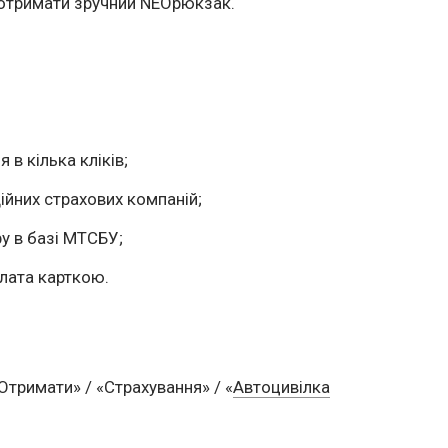
 отримати зручний NEOрюкзак.
в кілька кліків;
ійних страхових компаній;
у в базі МТСБУ;
лата карткою.
Отримати» / «Страхування» / «
Автоцивілка