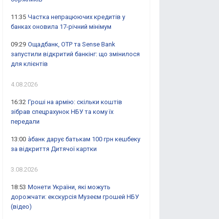
11:35
Частка непрацюючих кредитів у
банках оновила 17-річний мінімум
09:29
Ощадбанк, OTP та Sense Bank
запустили відкритий банкінг: що змінилося
для клієнтів
4.08.2026
16:32
Гроші на армію: скільки коштів
зібрав спецрахунок НБУ та кому їх
передали
13:00
àбанк дарує батькам 100 грн кешбеку
за відкриття Дитячої картки
3.08.2026
18:53
Монети України, які можуть
дорожчати: екскурсія Музеєм грошей НБУ
(відео)