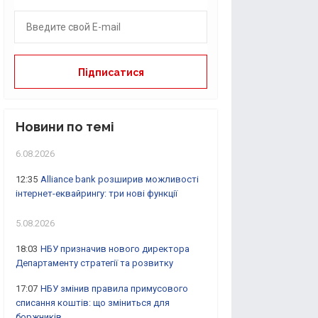
Новини по темі
6.08.2026
12:35
Alliance bank розширив можливості
інтернет-еквайрингу: три нові функції
5.08.2026
18:03
НБУ призначив нового директора
Департаменту стратегії та розвитку
17:07
НБУ змінив правила примусового
списання коштів: що зміниться для
боржників