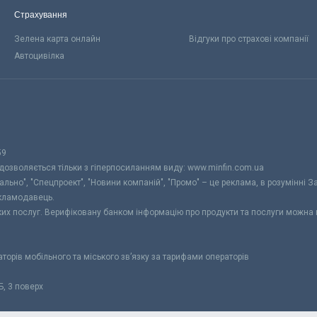
Страхування
Зелена карта онлайн
Відгуки про страхові компанії
Автоцивілка
59
 дозволяється тільки з гіперпосиланням виду: www.minfin.com.ua
уально", "Спецпроект", "Новини компаній", "Промо" – це реклама, в розумінні З
екламодавець.
ьких послуг. Верифіковану банком інформацію про продукти та послуги можна
раторів мобільного та міського зв’язку за тарифами операторів
Б, 3 поверх