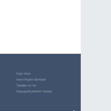
Курс євро
Інвестиційні брокери
Тарифи на газ
Народний рейтинг банків