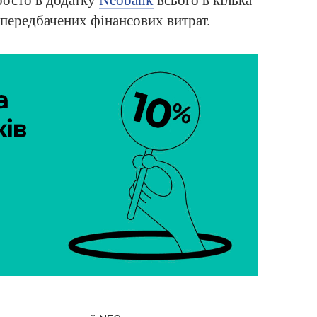
осто в додатку
Neobank
всього в кілька
непередбачених фінансових витрат.