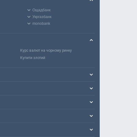
Ощадбанк
Укргазбанк
monobank
Курс валют на чорному ринку
Купити злотий