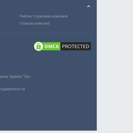
Рейтинг страхових компаній
Страхові компанії
акону України "Про
 подивитися на