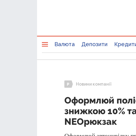
Валюта
Депозити
Кредит
Новини компанії
Оформлюй поліс
знижкою 10% та
NEOрюкзак