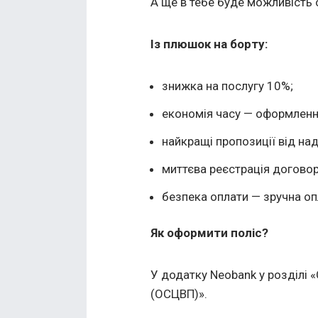
А ще в тебе буде можливість
Із плюшок на борту:
знижка на послугу 10%;
економія часу — оформлення 
найкращі пропозиції від над
миттєва реєстрація договор
безпека оплати — зручна оп
Як оформити поліс?
У додатку Neobank у розділі «
(ОСЦВП)».