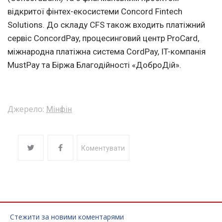
відкритої фінтех-екосистеми Concord Fintech
Solutions. До складу СFS також входить платіжний
сервіс ConcordPay, процесинговий центр ProCard,
міжнародна платіжна система CordPay, IT-компанія
MustPay та Біржа Благодійності «ДоброДій».
Джерело:
Мінфін
Коментувати
Стежити за новими коментарями