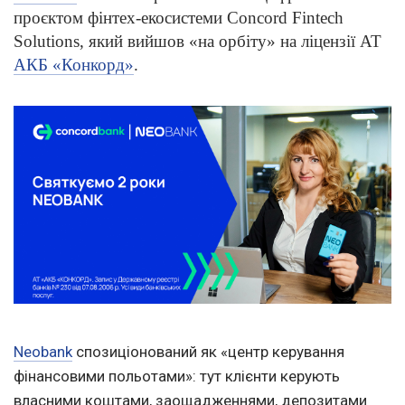
проєктом фінтех-екосистеми Concord Fintech
Solutions, який вийшов «на орбіту» на ліцензії АТ
АКБ «Конкорд»
.
Neobank
спозиціонований як «центр керування
фінансовими польотами»: тут клієнти керують
власними коштами, заощадженнями,
депозитами