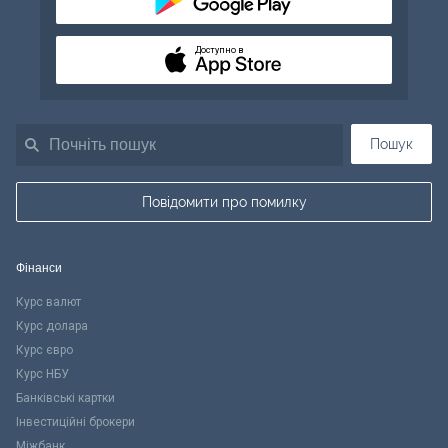
Доступно в
Пошук
Повідомити про помилку
Фінанси
Курс валют
Курс долара
Курс євро
Курс НБУ
Банківські картки
Інвестиційні брокери
Міжбанк