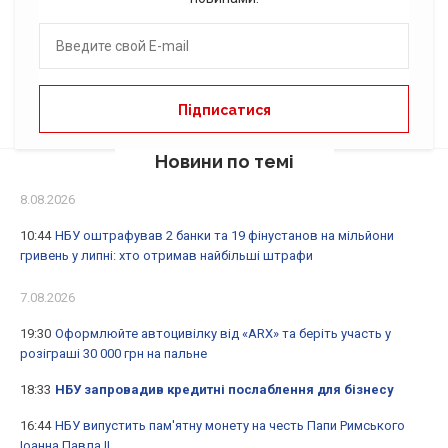
Новини по темі
8.08.2026
10:44
НБУ оштрафував 2 банки та 19 фінустанов на мільйони
гривень у липні: хто отримав найбільші штрафи
7.08.2026
19:30
Оформлюйте автоцивілку від «ARX» та беріть участь у
розіграші 30 000 грн на пальне
18:33
НБУ запровадив кредитні послаблення для бізнесу
16:44
НБУ випустить пам'ятну монету на честь Папи Римського
Іоанна Павла II