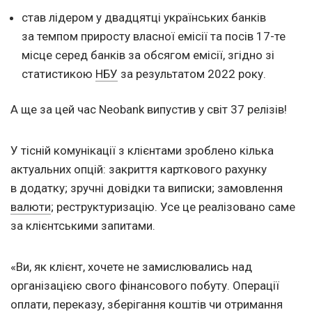
став лідером у двадцятці українських банків
за темпом приросту власної емісії та посів 17-те
місце серед банків за обсягом емісії, згідно зі
статистикою
НБУ
за результатом 2022 року.
А ще за цей час Neobank випустив у світ 37 релізів!
У тісній комунікації з клієнтами зроблено кілька
актуальних опцій: закриття карткового рахунку
в додатку; зручні довідки та виписки; замовлення
валюти
; реструктуризацію. Усе це реалізовано саме
за клієнтськими запитами.
«Ви, як клієнт, хочете не замислювались над
організацією свого фінансового побуту. Операції
оплати, переказу, зберігання коштів чи отримання