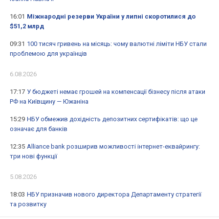
16:01
Міжнародні резерви України у липні скоротилися до
$51,2 млрд
09:31
100 тисяч гривень на місяць: чому валютні ліміти НБУ стали
проблемою для українців
6.08.2026
17:17
У бюджеті немає грошей на компенсації бізнесу після атаки
РФ на Київщину — Южаніна
15:29
НБУ обмежив дохідність депозитних сертифікатів: що це
означає для банків
12:35
Alliance bank розширив можливості інтернет-еквайрингу:
три нові функції
5.08.2026
18:03
НБУ призначив нового директора Департаменту стратегії
та розвитку