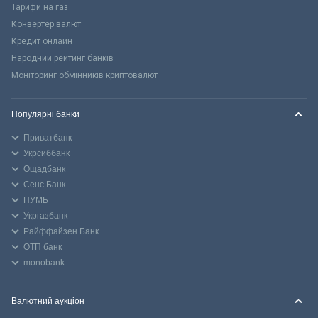
Тарифи на газ
Конвертер валют
Кредит онлайн
Народний рейтинг банків
Моніторинг обмінників криптовалют
Популярні банки
Приватбанк
Укрсиббанк
Ощадбанк
Сенс Банк
ПУМБ
Укргазбанк
Райффайзен Банк
ОТП банк
monobank
Валютний аукціон