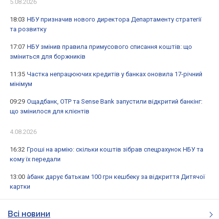
5.08.2026
18:03
НБУ призначив нового директора Департаменту стратегії
та розвитку
17:07
НБУ змінив правила примусового списання коштів: що
зміниться для боржників
11:35
Частка непрацюючих кредитів у банках оновила 17-річний
мінімум
09:29
Ощадбанк, OTP та Sense Bank запустили відкритий банкінг:
що змінилося для клієнтів
4.08.2026
16:32
Гроші на армію: скільки коштів зібрав спецрахунок НБУ та
кому їх передали
13:00
àбанк дарує батькам 100 грн кешбеку за відкриття Дитячої
картки
Всі новини