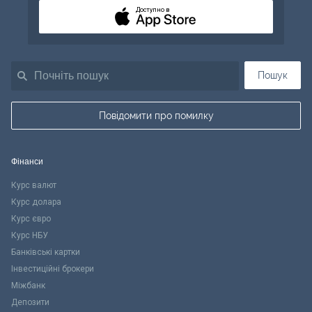
Доступно в
Пошук
Повідомити про помилку
Фінанси
Курс валют
Курс долара
Курс євро
Курс НБУ
Банківські картки
Інвестиційні брокери
Міжбанк
Депозити