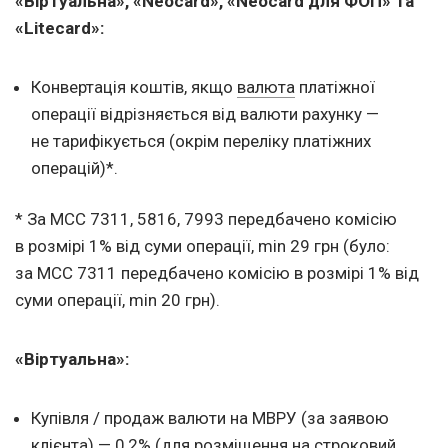
«Віртуальна», «Neocard», «Neocard для ФОП» та
«Litecard»:
Конвертація коштів, якщо
валюта
платіжної
операції відрізняється від валюти рахунку —
не тарифікується (окрім переліку платіжних
операцій)*.
* За MCC 7311, 5816, 7993 передбачено комісію
в розмірі 1% від суми операції, min 29 грн (було:
за MCC 7311 передбачено комісію в розмірі 1% від
суми операції, min 20 грн).
«Віртуальна»:
Купівля / продаж валюти на МВРУ (за заявою
клієнта) — 0,2% (для розміщення на строковий