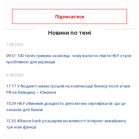
Новини по темі
7.08.2026
09:31
100 тисяч гривень на місяць: чому валютні ліміти НБУ стали
проблемою для українців
6.08.2026
17:17
У бюджеті немає грошей на компенсації бізнесу після атаки
РФ на Київщину — Южаніна
15:29
НБУ обмежив дохідність депозитних сертифікатів: що це
означає для банків
12:35
Alliance bank розширив можливості інтернет-еквайрингу:
три нові функції