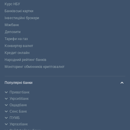
Курс НБУ
Банківські картки
Інвестиційні брокери
Міжбанк
Депозити
Тарифи на газ
Конвертер валют
Кредит онлайн
Народний рейтинг банків
Моніторинг обмінників криптовалют
Популярні банки
Приватбанк
Укрсиббанк
Ощадбанк
Сенс Банк
ПУМБ
Укргазбанк