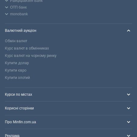
Райффайзен Банк
ОТП банк
monobank
Валютний аукціон
Обмін валют
Курс валют в обмінниках
Курс валют на чорному ринку
Купити долар
Купити євро
Купити злотий
Курси по містах
Корисні сторінки
Про Minfin.com.ua
Реклама