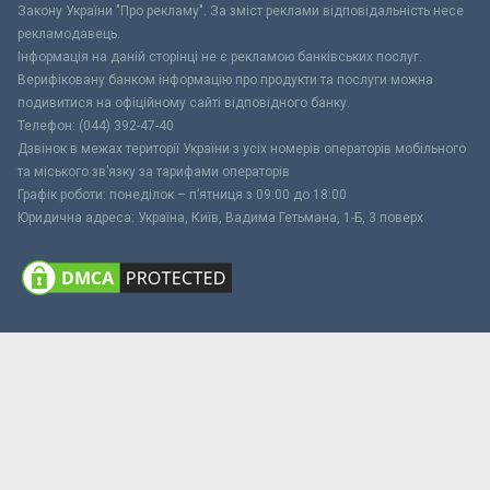
Закону України "Про рекламу". За зміст реклами відповідальність несе
рекламодавець.
Інформація на даній сторінці не є рекламою банківських послуг.
Верифіковану банком інформацію про продукти та послуги можна
подивитися на офіційному сайті відповідного банку.
Телефон: (044) 392-47-40
Дзвінок в межах території України з усіх номерів операторів мобільного
та міського зв’язку за тарифами операторів
Графік роботи: понеділок – п’ятниця з 09:00 до 18:00
Юридична адреса: Україна, Київ, Вадима Гетьмана, 1-Б, 3 поверх