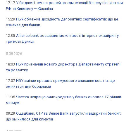
17:17
У бюджеті немає грошей на компенсації бізнесу після атаки
РФ на Київщину — Южаніна
15:29
НБУ обмежив дохідність депозитних сертифікатів: що це
означає для банків
12:35
Alliance bank розширив можливості інтернет-еквайрингу:
три нові функції
5.08.2026
18:03
НБУ призначив нового директора Департаменту стратегії
та розвитку
17:07
НБУ змінив правила примусового списання коштів: що
зміниться для боржників
11:35
Частка непрацюючих кредитів у банках оновила 17-річний
мінімум
09:29
Ощадбанк, OTP та Sense Bank запустили відкритий банкінг:
що змінилося для клієнтів