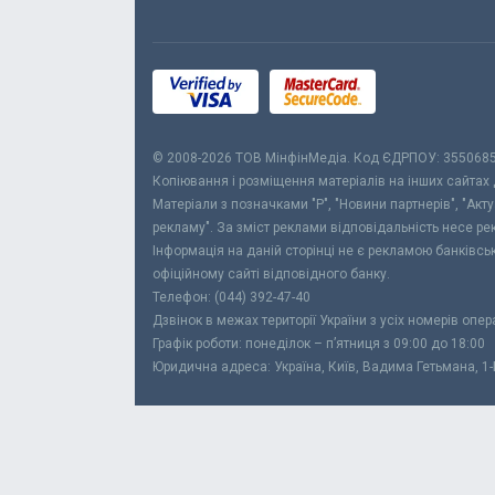
© 2008-2026 ТОВ МiнфiнМедiа. Код ЄДРПОУ: 355068
Копіювання і розміщення матеріалів на інших сайтах
Матеріали з позначками "Р", "Новини партнерів", "Акт
рекламу". За зміст реклами відповідальність несе р
Інформація на даній сторінці не є рекламою банківс
офіційному сайті відповідного банку.
Телефон: (044) 392-47-40
Дзвінок в межах території України з усіх номерів опе
Графік роботи: понеділок – п’ятниця з 09:00 до 18:00
Юридична адреса: Україна, Київ, Вадима Гетьмана, 1-