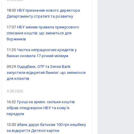
18:03
НБУ призначив нового директора
Департаменту стратегії та розвитку
17:07
НБУ змінив правила примусового
списання коштів: що зміниться для
боржників
11:35
Частка непрацюючих кредитів у
банках оновила 17-річний мінімум
09:29
Ощадбанк, OTP та Sense Bank
запустили відкритий банкінг: що змінилося
для клієнтів
4.08.2026
16:32
Гроші на армію: скільки коштів
зібрав спецрахунок НБУ та кому їх
передали
13:00
àбанк дарує батькам 100 грн кешбеку
за відкриття Дитячої картки