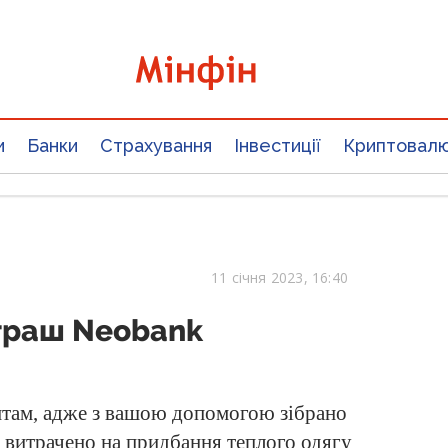
и
Банки
Страхування
Інвестиції
Криптовал
11 січня 2023, 16:40
іграш Neobank
там, адже з вашою допомогою зібрано
де витрачено на придбання теплого одягу