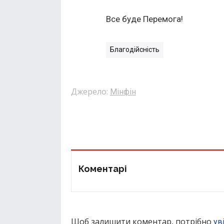
Все буде Перемога!
Благодійсність
Джерело:
Мінфін
Коментарі
Щоб залишити коментар, потрібно
ув