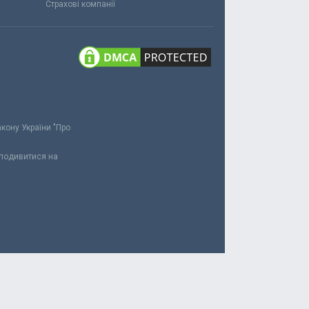
Страхові компанії
акону України "Про
 подивитися на