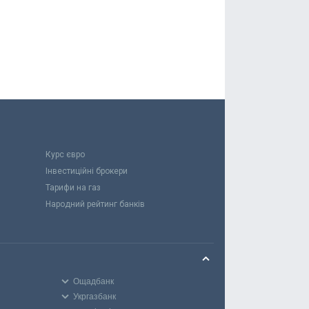
Курс євро
Інвестиційні брокери
Тарифи на газ
Народний рейтинг банків
Ощадбанк
Укргазбанк