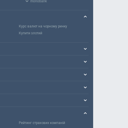
monobank
Курс валют на чорному ринку
Купити злотий
Рейтинг страхових компаній