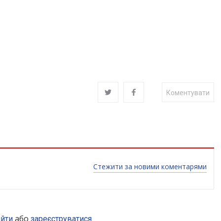
Коментувати
Стежити за новими коментарями
або
ійти
зареєструватися