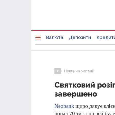
Валюта
Депозити
Кредит
Новини компанії
Святковий роз
завершено
Neobank
щиро дякує клієн
понад 70 тис. грн, які бу