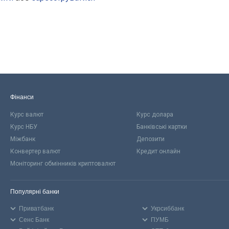
Фінанси
Курс валют
Курс долара
Курс НБУ
Банківські картки
Міжбанк
Депозити
Конвертер валют
Кредит онлайн
Моніторинг обмінників криптовалют
Популярні банки
Приватбанк
Укрсиббанк
Сенс Банк
ПУМБ