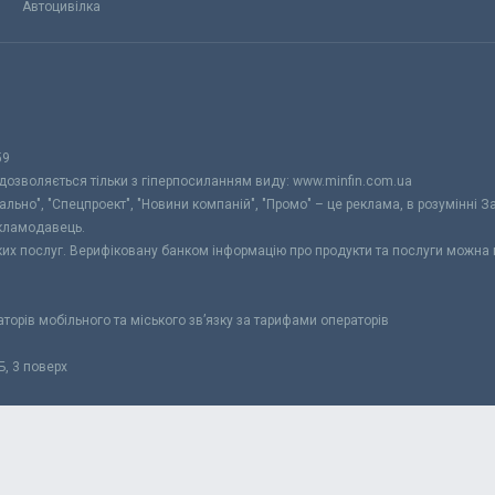
Автоцивілка
59
 дозволяється тільки з гіперпосиланням виду: www.minfin.com.ua
уально", "Спецпроект", "Новини компаній", "Промо" – це реклама, в розумінні З
екламодавець.
ьких послуг. Верифіковану банком інформацію про продукти та послуги можна
раторів мобільного та міського зв’язку за тарифами операторів
Б, 3 поверх