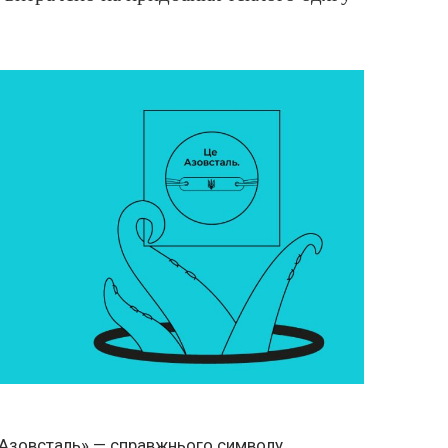
 «Азовсталь» — справжнього символу