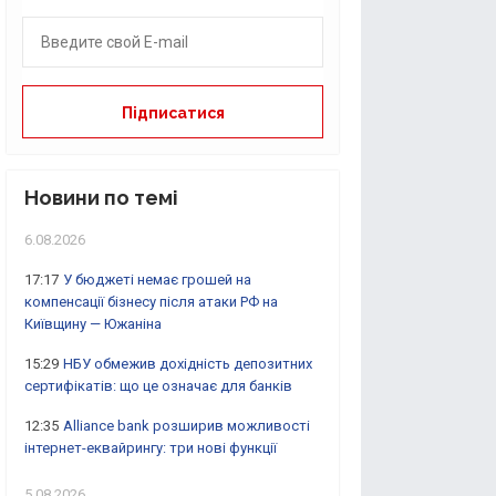
Новини по темі
6.08.2026
17:17
У бюджеті немає грошей на
компенсації бізнесу після атаки РФ на
Київщину — Южаніна
15:29
НБУ обмежив дохідність депозитних
сертифікатів: що це означає для банків
12:35
Alliance bank розширив можливості
інтернет-еквайрингу: три нові функції
5.08.2026