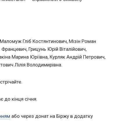
Маломуж Гліб Костянтинович, Мізін Роман
 Францевич, Грицунь Юрій Віталійович,
акіна Марина Юріївна, Курляк Андрій Петрович,
йтович Лілія Володимирівна.
стрічайте.
є до кінця січня.
нням
або через донат на Біржу в додатку