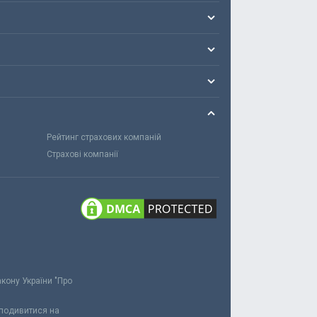
Рейтинг страхових компаній
Страхові компанії
акону України "Про
 подивитися на