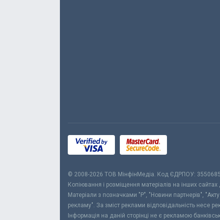
© 2008-2026 ТОВ МiнфiнМедiа. Код ЄДРПОУ: 355068
Копіювання і розміщення матеріалів на інших сайтах
Матеріали з позначками "Р", "Новини партнерів", "Акт
рекламу". За зміст реклами відповідальність несе р
Інформація на даній сторінці не є рекламою банківс