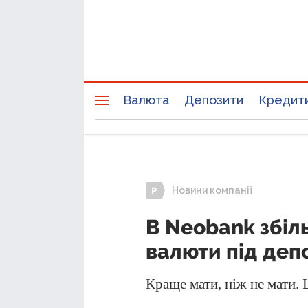
Валюта
Депозити
Кредит
Новини компанії
В Neobank збіл
валюти під деп
Краще мати, ніж не мати. 