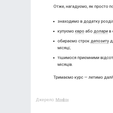
Отже, нагадуємо, як просто п
знаходимо в додатку розділ
купуємо
євро
або
долари
в 
обираємо строк
депозиту
д
місяці;
тішимося приємними відсотк
місяців.
Тримаємо курс — летимо далі
Джерело:
Мінфін