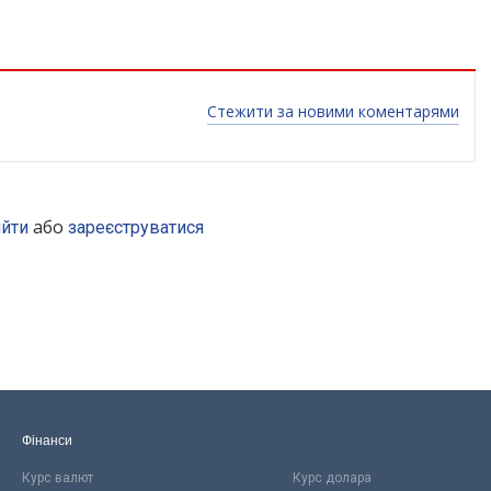
Стежити за новими коментарями
або
ійти
зареєструватися
Фінанси
Курс валют
Курс долара