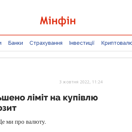
и
Банки
Страхування
Інвестиції
Криптовал
3 жовтня 2022, 11:24
ьшено ліміт на купівлю
озит
Це ми про валюту.