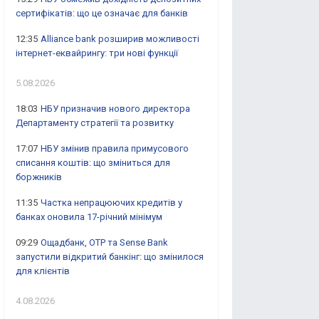
сертифікатів: що це означає для банків
12:35
Alliance bank розширив можливості
інтернет-еквайрингу: три нові функції
5.08.2026
18:03
НБУ призначив нового директора
Департаменту стратегії та розвитку
17:07
НБУ змінив правила примусового
списання коштів: що зміниться для
боржників
11:35
Частка непрацюючих кредитів у
банках оновила 17-річний мінімум
09:29
Ощадбанк, OTP та Sense Bank
запустили відкритий банкінг: що змінилося
для клієнтів
4.08.2026