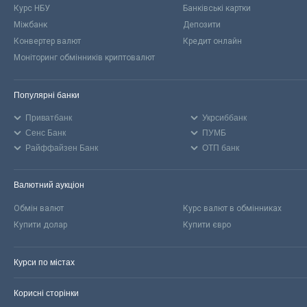
Курс НБУ
Банківські картки
Міжбанк
Депозити
Конвертер валют
Кредит онлайн
Моніторинг обмінників криптовалют
Популярні банки
Приватбанк
Укрсиббанк
Сенс Банк
ПУМБ
Райффайзен Банк
ОТП банк
Валютний аукціон
Обмін валют
Курс валют в обмінниках
Купити долар
Купити євро
Курси по містах
Корисні сторінки