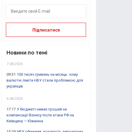
Новини по темі
7.08.2026
09:31
100 тисяч гривень на місяць: чому
валютні ліміти НБУ стали проблемою для
українців
6.08.2026
17:17
У бюджеті немає грошей на
компенсації бізнесу після атаки РФ на
Київщину — Южаніна
15:29
НБУ обмежив дохідність депозитних