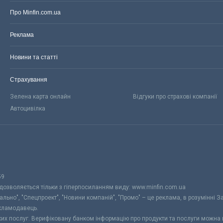
Про Minfin.com.ua
Реклама
Новини та статті
Страхування
Зелена карта онлайн
Відгуки про страхові компанії
Автоцивілка
59
 дозволяється тільки з гіперпосиланням виду: www.minfin.com.ua
уально", "Спецпроект", "Новини компаній", "Промо" – це реклама, в розумінні З
екламодавець.
ьких послуг. Верифіковану банком інформацію про продукти та послуги можна