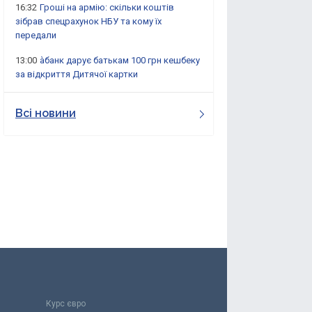
16:32
Гроші на армію: скільки коштів
зібрав спецрахунок НБУ та кому їх
передали
13:00
àбанк дарує батькам 100 грн кешбеку
за відкриття Дитячої картки
Всі новини
Курс євро