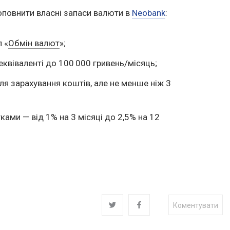
оповнити власні запаси валюти в
Neobank
:
 «
Обмін валют
»;
еквіваленті до 100 000 гривень/місяць;
ля зарахування коштів, але не менше ніж 3
ами — від 1% на 3 місяці до 2,5% на 12
!
Коментувати