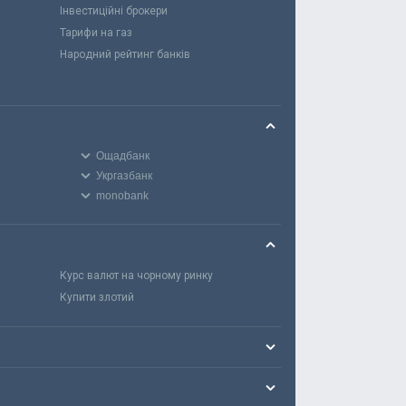
Інвестиційні брокери
Тарифи на газ
Народний рейтинг банків
Ощадбанк
Укргазбанк
monobank
Курс валют на чорному ринку
Купити злотий