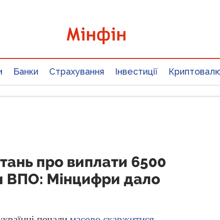
и
Банки
Страхування
Інвестиції
Криптовал
итань про виплати 6500
и ВПО: Мінцифри дало
 українці почали
масово скаржитися