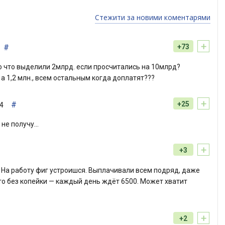
Стежити за новими коментарями
+
#
+73
ого что выделили 2млрд. если просчитались на 10млрд?
а 1,2 млн., всем остальным когда доплатят???
+
#
+25
54
 не получу…
+
+3
 На работу фиг устроишся. Выплачивали всем подряд, даже
кто без копейки — каждый день ждёт 6500. Может хватит
+
+2