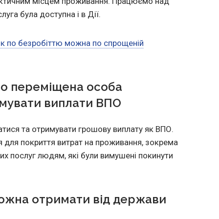
ктичним місцем проживання. Працюємо над
уга була доступна і в Дії.
ік по безробіттю можна по спрощеній
ьо переміщена особа
мувати виплати ВПО
атися та отримувати грошову виплату як ВПО.
 для покриття витрат на проживання, зокрема
х послуг людям, які були вимушені покинути
ожна отримати від держави