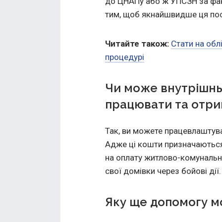
до ЦНАПу або ж УПСЗН за фа
тим, щоб якнайшвидше ця посл
Читайте також:
Стати на обл
процедурі
Чи може внутрішн
працювати та отри
Так, ви можете працевлаштув
Адже ці кошти призначаються
на оплату житлово-комунальни
свої домівки через бойові дії.
Яку ще допомогу м