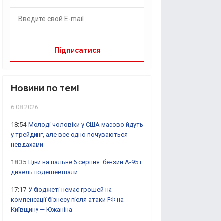
Новини по темі
6.08.2026
18:54
Молоді чоловіки у США масово йдуть
у трейдинг, але все одно почуваються
невдахами
18:35
Ціни на пальне 6 серпня: бензин А-95 і
дизель подешевшали
17:17
У бюджеті немає грошей на
компенсації бізнесу після атаки РФ на
Київщину — Южаніна