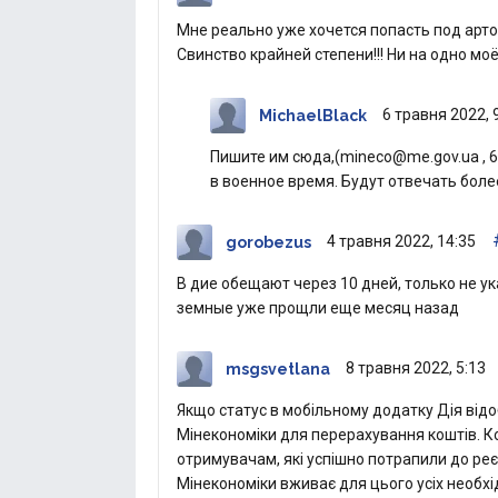
Мне реально уже хочется попасть под арто
Свинство крайней степени!!! Ни на одно мо
6 травня 2022, 
MichaelBlack
Пишите им сюда,(mineco@me.gov.ua , 
в военное время. Будут отвечать боле
4 травня 2022, 14:35
gorobezus
В дие обещают через 10 дней, только не у
земные уже прощли еще месяц назад
8 травня 2022, 5:13
msgsvetlana
Якщо статус в мобільному додатку Дія відо
Мінекономіки для перерахування коштів. 
отримувачам, які успішно потрапили до реє
Мінекономіки вживає для цього усіх необхід