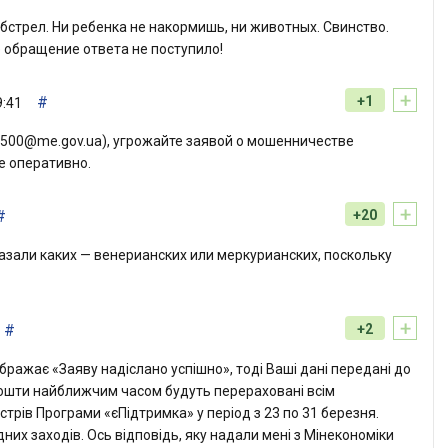
бстрел. Ни ребенка не накормишь, ни животных. Свинство.
ё обращение ответа не поступило!
+
#
+1
9:41
6500@me.gov.ua), угрожайте заявой о мошенничестве
е оперативно.
+
#
+20
казали каких — венерианских или меркурианских, поскольку
+
#
+2
бражає «Заяву надіслано успішно», тоді Ваші дані передані до
Кошти найближчим часом будуть перераховані всім
стрів Програми «єПідтримка» у період з 23 по 31 березня.
них заходів. Ось відповідь, яку надали мені з Мінекономіки