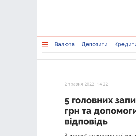
Валюта
Депозити
Кредит
2 травня 2022, 14:22
5 головних зап
грн та допомог
відповідь
З другої половини квітня