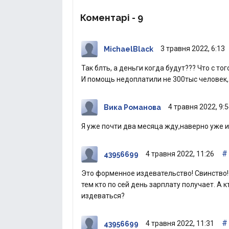
Коментарі -
9
3 травня 2022, 6:13
MichaelBlack
Так блть, а деньги когда будут??? Что с т
И помощь недоплатили не 300тыс человек, 
4 травня 2022, 9:
Вика Романова
Я уже почти два месяца жду,наверно уже и
#
4 травня 2022, 11:26
43956699
Это форменное издевательство! Свинство!
тем кто по сей день зарплату получает. А 
издеваться?
#
4 травня 2022, 11:31
43956699