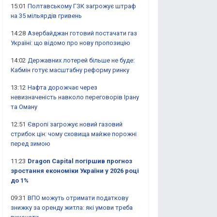
15:01
Полтавському ГЗК загрожує штраф
на 35 мільярдів гривень
14:28
Азербайджан готовий постачати газ
Україні: що відомо про нову пропозицію
14:02
Державних лотерей більше не буде:
Кабмін готує масштабну реформу ринку
13:12
Нафта дорожчає через
невизначеність навколо переговорів Ірану
та Оману
12:51
Європі загрожує новий газовий
стрибок цін: чому сховища майже порожні
перед зимою
11:23
Dragon Capital погіршив прогноз
зростання економіки України у 2026 році
до 1%
09:31
ВПО можуть отримати податкову
знижку за оренду житла: які умови треба