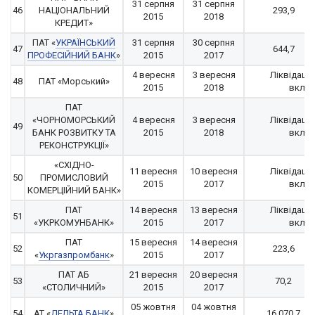
31 серпня
31 серпня
46
НАЦІОНАЛЬНИЙ
293,9
2015
2018
КРЕДИТ»
ПАТ «
УКРАЇНСЬКИЙ
31 серпня
30 серпня
47
644,7
ПРОФЕСІЙНИЙ БАНК
»
2015
2017
4 вересня
3 вересня
Ліквідація
48
ПАТ «Морський»
2015
2018
вклад
ПАТ
«ЧОРНОМОРСЬКИЙ
4 вересня
3 вересня
Ліквідація
49
БАНК РОЗВИТКУ ТА
2015
2018
вклад
РЕКОНСТРУКЦІЇ»
«СХІДНО-
11 вересня
10 вересня
Ліквідація
50
ПРОМИСЛОВИЙ
2015
2017
вклад
КОМЕРЦІЙНИЙ БАНК»
ПАТ
14 вересня
13 вересня
Ліквідація
51
«УКРКОМУНБАНК»
2015
2017
вклад
ПАТ
15 вересня
14 вересня
52
223,6
«
Укргазпромбанк
»
2015
2017
ПАТ АБ
21 вересня
20 вересня
53
70,2
«СТОЛИЧНИЙ»
2015
2017
05 жовтня
04 жовтня
54
АТ «
ДЕЛЬТА БАНК
»
16 070,7