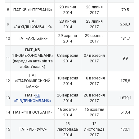
23 липня
23 липня
8
ПАТ КБ «ІНТЕРБАНК»
79,5
2014
2017
ПАТ
23 липня
23 липня
9
268,3
«ЗАХІДІНКОМБАНК»
2014
2017
29 серпня
29 серпня
10
ПАТ «АКБ Банк»
431,7
2014
2017
ПАТ „КБ
“ПРОМЕКОНОМБАНК»
08 вересня
07 вересня
11
9,9
(передача активів та
2014
2017
зобов’язань)
ПАТ
18 вересня
18 вересня
12
«СТАРОКИЇВСЬКИЙ
175,8
2014
2017
БАНК»
ПАТ «
КБ
26 вересня
26 вересня
13
1 879,1
«ПІВДЕНКОМБАНК»
2014
2017
16 жовтня
16 жовтня
14
ПАТ «ФІНРОСТБАНК»
513,4
2014
2017
13
12
15
ПАТ «КБ «УФС»
листопада
листопада
470,1
2014
2017