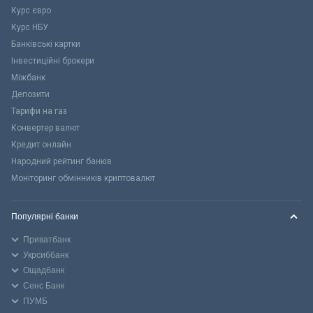
Курс євро
Курс НБУ
Банківські картки
Інвестиційні брокери
Міжбанк
Депозити
Тарифи на газ
Конвертер валют
Кредит онлайн
Народний рейтинг банків
Моніторинг обмінників криптовалют
Популярні банки
Приватбанк
Укрсиббанк
Ощадбанк
Сенс Банк
ПУМБ