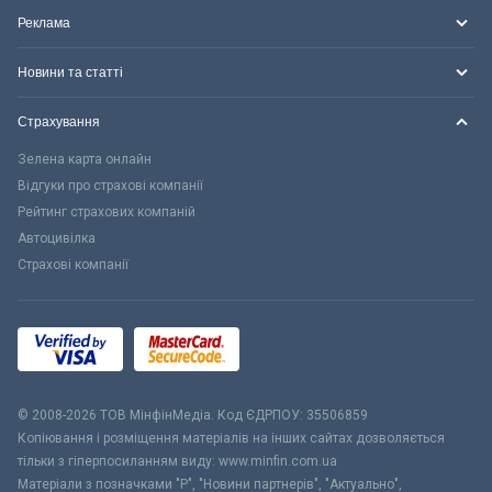
Реклама
Новини та статті
Страхування
Зелена карта онлайн
Відгуки про страхові компанії
Рейтинг страхових компаній
Автоцивілка
Страхові компанії
© 2008-2026 ТОВ МiнфiнМедiа. Код ЄДРПОУ: 35506859
Копіювання і розміщення матеріалів на інших сайтах дозволяється
тільки з гіперпосиланням виду: www.minfin.com.ua
Матеріали з позначками "Р", "Новини партнерів", "Актуально",