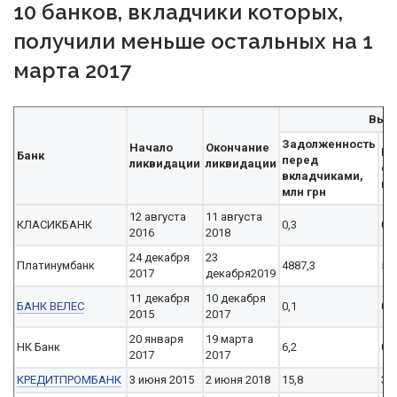
10 банков, вкладчики которых,
получили меньше остальных на 1
марта 2017
Вып
Задолженность
Начало
Окончание
Вы
Банк
перед
ликвидации
ликвидации
су
вкладчиками,
гр
млн грн
12 августа
11 августа
КЛАСИКБАНК
0,3
0,
2016
2018
24 декабря
23
Платинумбанк
4887,3
50,
2017
декабря2019
11 декабря
10 декабря
БАНК ВЕЛЕС
0,1
0,0
2015
2017
20 января
19 марта
НК Банк
6,2
0,8
2017
2017
КРЕДИТПРОМБАНК
3 июня 2015
2 июня 2018
15,8
3,3