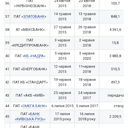
ПАТ
24 квітня
23 квітня
36
103,7
«УКРБІЗНЕСБАНК»
2015
2018
14 травня
13 травня
37
ПАТ «
ЗЛАТОБАНК
»
848,1
2015
2018
27 травня
26 травня
38
АТ «ІМЕКСБАНК»
4 361,6
2015
2018
ПАТ
3 червня
2 червня
39
15,8
«КРЕДИТПРОМБАНК»
2015
2018
5 червня
3 червня
40
ПАТ «
КБ «НАДРА»
3 883,8
2015
2020
12 червня
11червня
41
ПАТ «ЕНЕРГОБАНК»
510,5
2015
2018
19 червня
18 червня
42
ПАТ КБ «СТАНДАРТ»
497,3
2015
2018
25 червня
24 червня
43
ПАТ «АКБ «КИЇВ»
передача а
2015
2017
44
ПАТ «
ОМЕГА БАНК
»
6 липня 2015
5 липня 2017
створен
ПАТ «
БАНК
17 липня
16 липня
45
2 209,5
«КИЇВСЬКА РУСЬ»
2015 року
2018 року
ПАТ «БАНК