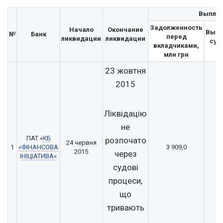
Выпла
Задолженность
Начало
Окончание
Выпл
№
Банк
перед
ликвидации
ликвидации
сум
вкладчиками,
млн грн
23 жовтня
2015
Ліквідацію
не
ПАТ «
КБ
розпочато
24 червня
1
«ФІНАНСОВА
3 909,0
3
2015
через
ІНІЦІАТИВА»
судові
процеси,
що
тривають