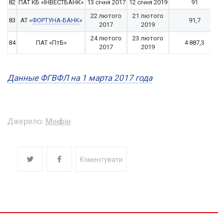
82
ПАТ КБ «ІНВЕСТБАНК»
13 січня 2017
12 січня 2019
91
22 лютого
21 лютого
83
АТ «
ФОРТУНА-БАНК
»
91,7
2017
2019
24 лютого
23 лютого
84
ПАТ «ПтБ»
4 887,3
2017
2019
Данные ФГВФЛ на 1 марта 2017 года
Джерело:
Мінфін
Коментувати