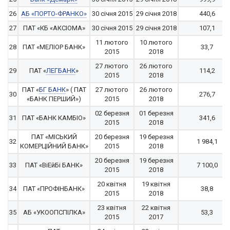
26
АБ «ПОРТО-ФРАНКО»
30 січня 2015
29 січня 2018
440,6
27
ПАТ «КБ «АКСІОМА»
30 січня 2015
29 січня 2018
107,1
11 лютого
10 лютого
28
ПАТ «МЕЛІОР БАНК»
33,7
2015
2018
27 лютого
26 лютого
29
ПАТ «
ЛЕГБАНК
»
114,2
2015
2018
ПАТ «
БГ БАНК
» ( ПАТ
27 лютого
26 лютого
30
276,7
«БАНК ПЕРШИЙ»)
2015
2018
02 березня
01 березня
31
ПАТ «БАНК КАМБІО»
341,6
2015
2018
ПАТ «МІСЬКИЙ
20 березня
19 березня
32
1 984,1
КОМЕРЦІЙНИЙ БАНК»
2015
2018
20 березня
19 березня
33
ПАТ «ВіЕйБі БАНК»
7 100,0
2015
2018
20 квітня
19 квітня
34
ПАТ «ПРОФІНБАНК»
38,8
2015
2018
23 квітня
22 квітня
35
АБ «УКООПСПІЛКА»
53,3
2015
2017