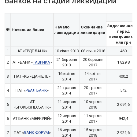
банков на стадии ликвидации
Задолженност
Начало
Окончание
№
Название банка
перед
ликвидации
ликвидации
вкладчиками
млн грн
1
АТ «ЕРДЕ БАНК»
10 січня 2013
08 січня 2018
460
21 березня
20 березня
2
АТ «БАНК «
ТАВРИКА
»
1 829,8
2013
2017
16 квітня
14 квітня
3
ПАТ «КБ «ДАНІЕЛЬ»
400,2
2014
2017
21 травня
20 травня
4
ПАТ «
РЕАЛ БАНК
»
542
2014
2017
АТ
11 червня
10 червня
5
2 691,6
«БРОКБІЗНЕСБАНК»
2014
2018
12 червня
11 червня
6
АТ БАНК «МЕРКУРІЙ»
942,4
2014
2017
16 червня
15 червня
7
ПАТ «
БАНК ФОРУМ
»
2 921,6
2014
2018