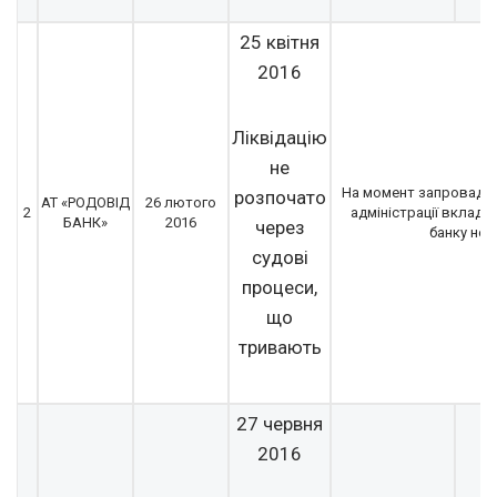
25 квітня
2016
Ліквідацію
не
На момент запровадж
розпочато
АТ «РОДОВІД
26 лютого
2
адміністрації вкладів
БАНК»
2016
через
банку не 
судові
процеси,
що
тривають
27 червня
2016