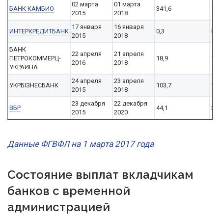
02 марта
01 марта
БАНК КАМБИО
341,6
10
2015
2018
17 января
16 января
ИНТЕРКРЕДИТБАНК
0,3
0,1
2015
2018
БАНК
22 апреля
21 апреля
ПЕТРОКОММЕРЦ-
18,9
13,
2016
2018
УКРАИНА
24 апреля
23 апреля
УКРБІЗНЕСБАНК
103,7
75
2015
2018
23 декабря
22 декабря
ВБР
44,1
34,
2015
2020
Данные ФГВФЛ на 1 марта 2017 года
Состояние выплат вкладчикам
банков с временной
администрацией