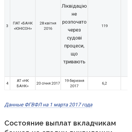
Ліквідацію
не
розпочато
ПАТ «БАНК
28 квітня
3
119
«ЮНІСОН»
2016
через
судові
процеси,
що
тривають
АТ «НК
19 березня
4
20 січня 2017
6,2
БАНК»
2017
Данные ФГВФЛ на 1 марта 2017 года
Состояние выплат вкладчикам