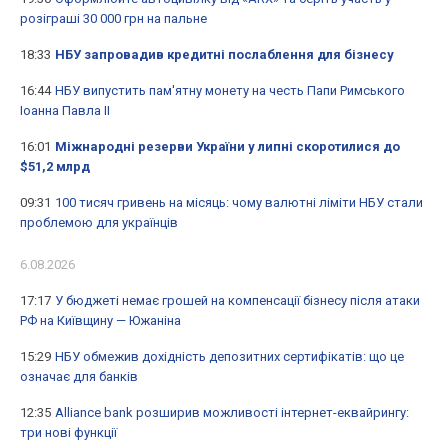
розіграші 30 000 грн на пальне
18:33
НБУ запровадив кредитні послаблення для бізнесу
16:44
НБУ випустить пам'ятну монету на честь Папи Римського
Іоанна Павла II
16:01
Міжнародні резерви України у липні скоротилися до
$51,2 млрд
09:31
100 тисяч гривень на місяць: чому валютні ліміти НБУ стали
проблемою для українців
6.08.2026
17:17
У бюджеті немає грошей на компенсації бізнесу після атаки
РФ на Київщину — Южаніна
15:29
НБУ обмежив дохідність депозитних сертифікатів: що це
означає для банків
12:35
Alliance bank розширив можливості інтернет-еквайрингу:
три нові функції