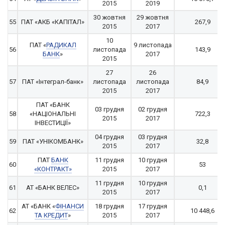
2015
2019
30 жовтня
29 жовтня
55
ПАТ «АКБ «КАПІТАЛ»
267,9
2015
2017
10
ПАТ «
РАДИКАЛ
9 листопада
56
листопада
143,9
БАНК
»
2017
2015
27
26
57
ПАТ «Інтеграл-банк»
листопада
листопада
84,9
2015
2017
ПАТ «БАНК
03 грудня
02 грудня
58
«НАЦІОНАЛЬНІ
722,3
2015
2017
ІНВЕСТИЦІЇ»
04 грудня
03 грудня
59
ПАТ «УНІКОМБАНК»
32,8
2015
2017
ПАТ
БАНК
11 грудня
10 грудня
60
53
«КОНТРАКТ»
2015
2017
11 грудня
10 грудня
61
АТ «БАНК ВЕЛЕС»
0,1
2015
2017
АТ «БАНК «
ФІНАНСИ
18 грудня
17 грудня
62
10 448,6
ТА КРЕДИТ
»
2015
2017