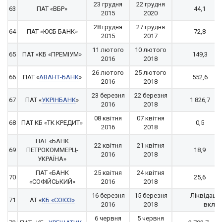
23 грудня
22 грудня
63
ПАТ «ВБР»
44,1
2015
2020
28 грудня
27 грудня
64
ПАТ «ЮСБ БАНК»
72,8
2015
2017
11 лютого
10 лютого
65
ПАТ «КБ «ПРЕМІУМ»
149,3
2016
2018
26 лютого
25 лютого
66
ПАТ «
АВАНТ-БАНК
»
552,6
2016
2018
23 березня
22 березня
67
ПАТ «
УКРІНБАНК
»
1 826,7
2016
2018
08 квітня
07 квітня
68
ПАТ КБ «ТК КРЕДИТ»
0,5
2016
2018
ПАТ «БАНК
22 квітня
21 квітня
69
ПЕТРОКОММЕРЦ-
18,9
2016
2018
УКРАЇНА»
ПАТ «БАНК
25 квітня
24 квітня
70
25,6
«СОФІЙСЬКИЙ»
2016
2018
16 березня
15 березня
Ліквідація
71
АТ «
КБ «СОЮЗ»
2016
2018
вклад
6 червня
5 червня