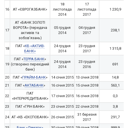
18
17
16
АТ «ЄВРОГАЗБАНК»
листопада
листопада
1 230,9
2014
2017
АТ «БАНК ЗОЛОТІ
ВОРОТА» (передача
05 грудня
04 грудня
17
238,1
активів та
2014
2017
зобов’язань)
ПАТ «
КБ «АКТИВ-
24 грудня
23 грудня
18
1 315,8
БАНК»
2014
2017
ПАТ «
ТЕРРА БАНК
»
24 грудня
23 грудня
19
(створено перехідний
691
2014
2016
банк)
20
ПАТ «
ПРАЙМ-БАНК
»
14 січня 2015
13 січня 2018
14,8
21
ПАТ «
АКТАБАНК
»
16 січня 2015
15 січня 2018
563,1
ПАТ
22
17 січня 2015
16 січня 2018
0,3
«ІНТЕРКРЕДИТБАНК»
23
ПАТ «ГРІН БАНК»
23 січня 2015
22 січня 2018
3,8
31 березня
24
АТ «КБ «ЕКСПОБАНК»
26 січня 2015
291,7
2017
25
Банк «Демарк»
30 січня 2015
29 січня 2018
999,9