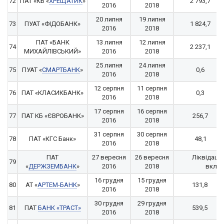
72
ПАТ «КБ «
ХРЕЩАТИК
»
2 793,7
2016
2018
20 липня
19 липня
73
ПУАТ «ФІДОБАНК»
1 824,7
2016
2018
ПАТ «БАНК
13 липня
12 липня
74
2 237,1
МИХАЙЛІВСЬКИЙ»
2016
2018
25 липня
24 липня
75
ПУАТ «
СМАРТБАНК
»
0,6
2016
2018
12 серпня
11 серпня
76
ПАТ «КЛАСИКБАНК»
0,3
2016
2018
17 серпня
16 серпня
77
ПАТ КБ «ЄВРОБАНК»
256,7
2016
2018
31 серпня
30 серпня
78
ПАТ «КГС Банк»
48,1
2016
2018
ПАТ
27 вересня
26 вересня
Ліквідація
79
«
ДЕРЖЗЕМБАНК
»
2016
2018
вклад
16 грудня
15 грудня
80
АТ «
АРТЕМ-БАНК
»
131,8
2016
2018
30 грудня
29 грудня
81
ПАТ
БАНК «ТРАСТ»
539,5
2016
2018