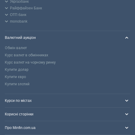
Укргазбанк
Райффайзен Банк
ОТП банк
monobank
Валютний аукціон
Обмін валют
Курс валют в обмінниках
Курс валют на чорному ринку
Купити долар
Купити євро
Купити злотий
Курси по містах
Корисні сторінки
Про Minfin.com.ua