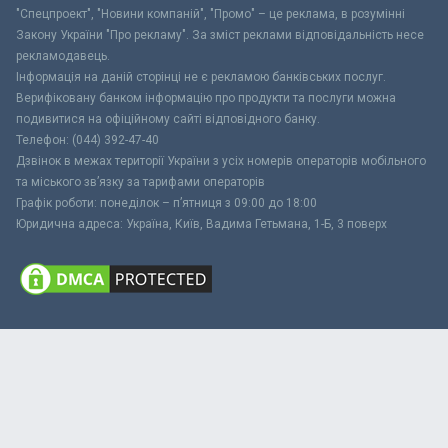
"Спецпроект", "Новини компаній", "Промо" – це реклама, в розумінні
Закону України "Про рекламу". За зміст реклами відповідальність несе
рекламодавець.
Інформація на даній сторінці не є рекламою банківських послуг.
Верифіковану банком інформацію про продукти та послуги можна
подивитися на офіційному сайті відповідного банку.
Телефон: (044) 392-47-40
Дзвінок в межах території України з усіх номерів операторів мобільного
та міського зв’язку за тарифами операторів
Графік роботи: понеділок – п’ятниця з 09:00 до 18:00
Юридична адреса: Україна, Київ, Вадима Гетьмана, 1-Б, 3 поверх