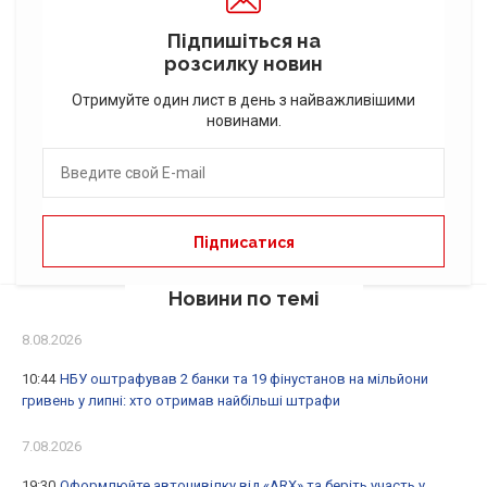
Підпишіться на
розсилку новин
Отримуйте один лист в день з найважливішими
новинами.
Новини по темі
8.08.2026
10:44
НБУ оштрафував 2 банки та 19 фінустанов на мільйони
гривень у липні: хто отримав найбільші штрафи
7.08.2026
19:30
Оформлюйте автоцивілку від «ARX» та беріть участь у